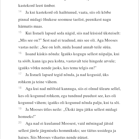
kastekord leeri ümber.
14
Ja kui kastekord oli haihtunud, vaata, siis oli kõrbe
pinnal midagi õhukese soomuse taolist, peenikest nagu
härmatis maas.
15
Kui Iisraeli lapsed seda nägid, siis nad küsisid üksteiselt:
„Mis see on?” Sest nad ei teadnud, mis see oli. Aga Mooses
vastas neile: „See on leib, mida Issand annab teile süüa.
16
Issand käskis nõnda: Igaüks kogugu sellest niipalju, kui
ta sööb, kann iga pea kohta, vastavalt teie hingede arvule;
igaüks võtku nende jaoks, kes tema telgis on!”
17
Ja Iisraeli lapsed tegid nõnda, ja nad kogusid, üks
rohkem ja teine vähem.
18
Aga kui nad mõõtsid kannuga, siis ei olnud ülearu sellel,
kes oli kogunud rohkem, ega tundnud puudust see, kes oli
kogunud vähem; igaüks oli kogunud nõnda palju, kui ta sõi.
19
Ja Mooses ütles neile: „Ükski ärgu jätku sellest midagi
homseks!”
20
Aga nad ei kuulanud Moosest, vaid mõningad jätsid
sellest järele järgmiseks hommikuks; see täitus ussidega ja
haises. Siis Mooses vihastus nende pärast.