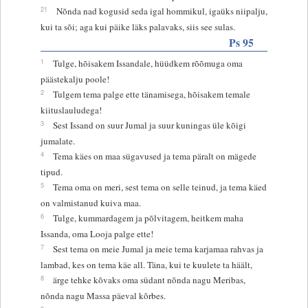
21
Nõnda nad kogusid seda igal hommikul, igaüks niipalju,
kui ta sõi; aga kui päike läks palavaks, siis see sulas.
Ps 95
1
Tulge, hõisakem Issandale, hüüdkem rõõmuga oma
päästekalju poole!
2
Tulgem tema palge ette tänamisega, hõisakem temale
kiituslauludega!
3
Sest Issand on suur Jumal ja suur kuningas üle kõigi
jumalate.
4
Tema käes on maa sügavused ja tema päralt on mägede
tipud.
5
Tema oma on meri, sest tema on selle teinud, ja tema käed
on valmistanud kuiva maa.
6
Tulge, kummardagem ja põlvitagem, heitkem maha
Issanda, oma Looja palge ette!
7
Sest tema on meie Jumal ja meie tema karjamaa rahvas ja
lambad, kes on tema käe all. Täna, kui te kuulete ta häält,
8
ärge tehke kõvaks oma südant nõnda nagu Meribas,
nõnda nagu Massa päeval kõrbes.