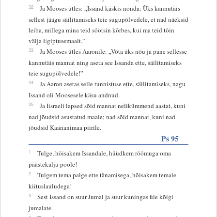
32
Ja Mooses ütles: „Issand käskis nõnda: Üks kannutäis
sellest jäägu säilitamiseks teie sugupõlvedele, et nad näeksid
leiba, millega mina teid söötsin kõrbes, kui ma teid tõin
välja Egiptusemaalt.”
33
Ja Mooses ütles Aaronile: „Võta üks nõu ja pane sellesse
kannutäis mannat ning aseta see Issanda ette, säilitamiseks
teie sugupõlvedele!”
34
Ja Aaron asetas selle tunnistuse ette, säilitamiseks, nagu
Issand oli Moosesele käsu andnud.
35
Ja Iisraeli lapsed sõid mannat nelikümmend aastat, kuni
nad jõudsid asustatud maale; nad sõid mannat, kuni nad
jõudsid Kaananimaa piirile.
Ps 95
1
Tulge, hõisakem Issandale, hüüdkem rõõmuga oma
päästekalju poole!
2
Tulgem tema palge ette tänamisega, hõisakem temale
kiituslauludega!
3
Sest Issand on suur Jumal ja suur kuningas üle kõigi
jumalate.
4