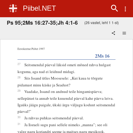
Piibel.NET
Ps 95;2Ms 16:27-35;Jh 4:1-6
(26 vastet, leht 1 1-st)
Eestikeelne Piibel 1997
2Ms 16
27
Seitsmendal päeval läksid ometi mõned rahva hulgast
koguma, aga nad ei leidnud midagi.
28
Siis Issand ütles Moosesele: „Kui kaua te tõrgute
pidamast minu käske ja Seadust?
29
Vaadake, Issand on andnud teile hingamispäeva;
sellepärast ta annab teile kuuendal päeval kahe päeva leiva.
Igaüks jäägu paigale, ükski ärgu väljugu kodunt seitsmendal
päeval!”
30
Ja rahvas puhkas seitsmendal päeval.
31
Ja Iisraeli sugu pani sellele nimeks „manna”; see oli
valge nagu koriandri seeme ja maitses nagu mesikook.