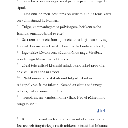
Tema käes on maa sügavused ja tema päralt on mägede
tipud.
5
Tema oma on meri, sest tema on selle teinud, ja tema käed
on valmistanud kuiva maa.
6
Tulge, kummardagem ja põlvitagem, heitkem maha
Issanda, oma Looja palge ette!
7
Sest tema on meie Jumal ja meie tema karjamaa rahvas ja
lambad, kes on tema käe all. Täna, kui te kuulete ta häält,
8
ärge tehke kõvaks oma südant nõnda nagu Meribas,
nõnda nagu Massa päeval kõrbes.
9
„Seal teie esiisad kiusasid mind, panid mind proovile,
ehk küll said näha mu tööd.
10
Nelikümmend aastat oli mul tülgastust sellest
rahvapõlvest. Ja ma ütlesin: Nemad on eksija südamega
rahvas, nad ei tunne minu teid.
11
Seepärast ma vandusin oma vihas: Nad ei pääse minu
hingamisse!”
Jh 4
1
Kui nüüd Issand sai teada, et variserid olid kuulnud, et
Jeesus teeb jüngriteks ja ristib rohkem inimesi kui Johannes -