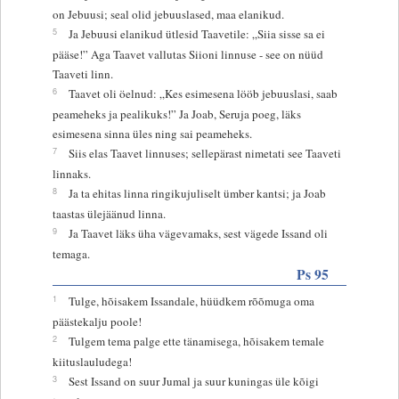
on Jebuusi; seal olid jebuuslased, maa elanikud.
5
Ja Jebuusi elanikud ütlesid Taavetile: „Siia sisse sa ei
pääse!” Aga Taavet vallutas Siioni linnuse - see on nüüd
Taaveti linn.
6
Taavet oli öelnud: „Kes esimesena lööb jebuuslasi, saab
peameheks ja pealikuks!” Ja Joab, Seruja poeg, läks
esimesena sinna üles ning sai peameheks.
7
Siis elas Taavet linnuses; sellepärast nimetati see Taaveti
linnaks.
8
Ja ta ehitas linna ringikujuliselt ümber kantsi; ja Joab
taastas ülejäänud linna.
9
Ja Taavet läks üha vägevamaks, sest vägede Issand oli
temaga.
Ps 95
1
Tulge, hõisakem Issandale, hüüdkem rõõmuga oma
päästekalju poole!
2
Tulgem tema palge ette tänamisega, hõisakem temale
kiituslauludega!
3
Sest Issand on suur Jumal ja suur kuningas üle kõigi