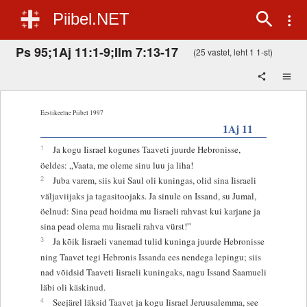
Piibel.NET
Ps 95;1Aj 11:1-9;Ilm 7:13-17
(25 vastet, leht 1 1-st)
Eestikeelne Piibel 1997
1Aj 11
1
Ja kogu Iisrael kogunes Taaveti juurde Hebronisse,
öeldes: „Vaata, me oleme sinu luu ja liha!
2
Juba varem, siis kui Saul oli kuningas, olid sina Iisraeli
väljaviijaks ja tagasitoojaks. Ja sinule on Issand, su Jumal,
öelnud: Sina pead hoidma mu Iisraeli rahvast kui karjane ja
sina pead olema mu Iisraeli rahva vürst!”
3
Ja kõik Iisraeli vanemad tulid kuninga juurde Hebronisse
ning Taavet tegi Hebronis Issanda ees nendega lepingu; siis
nad võidsid Taaveti Iisraeli kuningaks, nagu Issand Saamueli
läbi oli käskinud.
4
Seejärel läksid Taavet ja kogu Iisrael Jeruusalemma, see