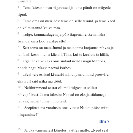
jumalate.
4
Tema käes on maa sügavused ja tema päralt on mägede
tipud.
5
Tema oma on meri, sest tema on selle teinud, ja tema käed
on valmistanud kuiva maa.
6
Tulge, kummardagem ja põlvitagem, heitkem maha
Issanda, oma Looja palge ette!
7
Sest tema on meie Jumal ja meie tema karjamaa rahvas ja
lambad, kes on tema käe all. Täna, kui te kuulete ta häält,
8
ärge tehke kõvaks oma südant nõnda nagu Meribas,
nõnda nagu Massa päeval kõrbes.
9
„Seal teie esiisad kiusasid mind, panid mind proovile,
ehk küll said näha mu tööd.
10
Nelikümmend aastat oli mul tülgastust sellest
rahvapõlvest. Ja ma ütlesin: Nemad on eksija südamega
rahvas, nad ei tunne minu teid.
11
Seepärast ma vandusin oma vihas: Nad ei pääse minu
hingamisse!”
Ilm 7
13
Ja üks vanematest kõneles ja ütles mulle: „Need seal