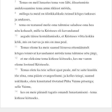
7
Temas on meil lunastus tema vere läbi, üleastumiste
andekssaamine tema armu rikkust mööda,
8
millega ta meid on ülirikkalikuks teinud kõiges tarkuses
ja arukuses,
9
tema on teatanud meile oma tahtmise saladuse oma hea
nõu kohaselt, mille ta Kristuses oli kavandanud
10
aegade täiuse korraldamiseks, et Kristuses võtta kokku
kõik, mis on taevas ja mis on maa peal.
11
Temas oleme ka meie saanud liisuosa ettemääratult
kõiges toimivat kavandamist mööda tema tahtmise nõu järgi,
12
et me oleksime tema kirkuse kiituseks, kes me varem
oleme lootnud Kristusele.
13
Temas olete ka teie sellest ajast peale, mil te saite kuulda
tõe sõna, oma pääste evangeeliumi; ja kelles teiegi, saanud
usklikuks, olete kinnitatud tõotatud Püha Vaimu pitseriga;
selle Vaimu,
14
kes on meie pärandi tagatis omandi lunastamiseni - tema
kirkuse kiituseks.