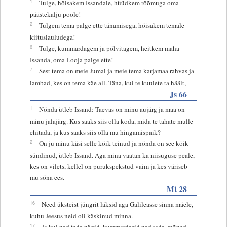
1
Tulge, hõisakem Issandale, hüüdkem rõõmuga oma
päästekalju poole!
2
Tulgem tema palge ette tänamisega, hõisakem temale
kiituslauludega!
6
Tulge, kummardagem ja põlvitagem, heitkem maha
Issanda, oma Looja palge ette!
7
Sest tema on meie Jumal ja meie tema karjamaa rahvas ja
lambad, kes on tema käe all. Täna, kui te kuulete ta häält,
Js 66
1
Nõnda ütleb Issand: Taevas on minu aujärg ja maa on
minu jalajärg. Kus saaks siis olla koda, mida te tahate mulle
ehitada, ja kus saaks siis olla mu hingamispaik?
2
On ju minu käsi selle kõik teinud ja nõnda on see kõik
sündinud, ütleb Issand. Aga mina vaatan ka niisuguse peale,
kes on vilets, kellel on purukspekstud vaim ja kes väriseb
mu sõna ees.
Mt 28
16
Need üksteist jüngrit läksid aga Galileasse sinna mäele,
kuhu Jeesus neid oli käskinud minna.
17
Ja kui nad teda nägid, kummardasid nad teda, mõned