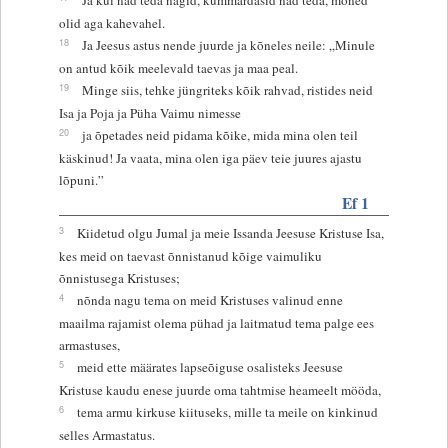
olid aga kahevahel.
18
Ja Jeesus astus nende juurde ja kõneles neile: „Minule
on antud kõik meelevald taevas ja maa peal.
19
Minge siis, tehke jüngriteks kõik rahvad, ristides neid
Isa ja Poja ja Püha Vaimu nimesse
20
ja õpetades neid pidama kõike, mida mina olen teil
käskinud! Ja vaata, mina olen iga päev teie juures ajastu
lõpuni.”
Ef 1
3
Kiidetud olgu Jumal ja meie Issanda Jeesuse Kristuse Isa,
kes meid on taevast õnnistanud kõige vaimuliku
õnnistusega Kristuses;
4
nõnda nagu tema on meid Kristuses valinud enne
maailma rajamist olema pühad ja laitmatud tema palge ees
armastuses,
5
meid ette määrates lapseõiguse osalisteks Jeesuse
Kristuse kaudu enese juurde oma tahtmise heameelt mööda,
6
tema armu kirkuse kiituseks, mille ta meile on kinkinud
selles Armastatus.