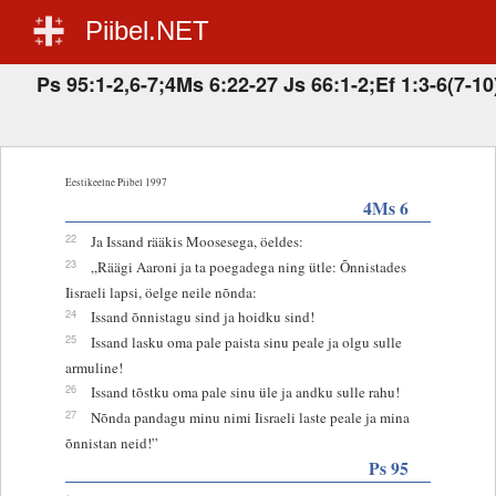
Piibel.NET
Ps 95:1-2,6-7;4Ms 6:22-27 Js 66:1-2;Ef 1:3-6(7-1
Eestikeelne Piibel 1997
4Ms 6
22
Ja Issand rääkis Moosesega, öeldes:
23
„Räägi Aaroni ja ta poegadega ning ütle: Õnnistades
Iisraeli lapsi, öelge neile nõnda:
24
Issand õnnistagu sind ja hoidku sind!
25
Issand lasku oma pale paista sinu peale ja olgu sulle
armuline!
26
Issand tõstku oma pale sinu üle ja andku sulle rahu!
27
Nõnda pandagu minu nimi Iisraeli laste peale ja mina
õnnistan neid!”
Ps 95