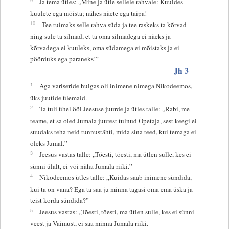
Ja tema ütles: „Mine ja ütle sellele rahvale: Kuuldes
kuulete ega mõista; nähes näete ega taipa!
10
Tee tuimaks selle rahva süda ja tee raskeks ta kõrvad
ning sule ta silmad, et ta oma silmadega ei näeks ja
kõrvadega ei kuuleks, oma südamega ei mõistaks ja ei
pöörduks ega paraneks!”
Jh 3
1
Aga variseride hulgas oli inimene nimega Nikodeemos,
üks juutide ülemaid.
2
Ta tuli ühel ööl Jeesuse juurde ja ütles talle: „Rabi, me
teame, et sa oled Jumala juurest tulnud Õpetaja, sest keegi ei
suudaks teha neid tunnustähti, mida sina teed, kui temaga ei
oleks Jumal.”
3
Jeesus vastas talle: „Tõesti, tõesti, ma ütlen sulle, kes ei
sünni ülalt, ei või näha Jumala riiki.”
4
Nikodeemos ütles talle: „Kuidas saab inimene sündida,
kui ta on vana? Ega ta saa ju minna tagasi oma ema üska ja
teist korda sündida?”
5
Jeesus vastas: „Tõesti, tõesti, ma ütlen sulle, kes ei sünni
veest ja Vaimust, ei saa minna Jumala riiki.