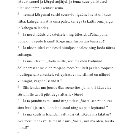
istuvat suurel ja kõrgel aujärjel, ja tema kuue palistused
ulatusid templi seinast seina.
2
Temast kõrgemal seisid seeravid; igaühel neist oli kuus
tiiba: kahega ta kattis oma palet, kahega ta kattis oma jalgu
ja kahega ta lendas.
3
Ja need hüüdsid üksteisele ning ütlesid: „Püha, püha,
püha on vägede Issand! Kogu maailm on täis tema au!”
4
Ja uksepiidad vabisesid hüüdjast häälest ning koda täitus
suitsuga.
5
Ja ma ütlesin: „Häda mulle, sest ma olen kadunud!
Sellepärast et ma olen roojane mees huultelt ja elan roojaste
huultega rahva keskel; sellepärast et mu silmad on näinud
kuningat, vägede Issandat.”
6
Siis lendas mu juurde üks seeravitest ja tal oli käes elav
süsi, mille ta oli pihtidega altarilt võtnud.
7
Ja ta puudutas mu suud ning ütles: „Vaata, see puudutas
sinu huuli ja su süü on lahkunud ning su patt lepitatud.”
8
Ja ma kuulsin Issanda häält küsivat: „Keda ma läkitan?
Kes meilt läheks?” Ja ma ütlesin: „Vaata, siin ma olen, läkita
mind!”
9