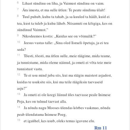
6
Lihast sündinu on liha, ja Vaimust sündinu on vaim.
7
Ära imesta, et ma sulle ütlen: Te peate sündima ülalt!
8
Tuul puhub, kuhu ta tahab, ja sa kuuled ta häält, kuid ei
tea, kust ta tuleb ja kuhu läheb. Niisamuti on kõigiga, kes on
sündinud Vaimust.”
9
Nikodeemos kostis: „Kuidas see on võimalik?”
10
Jeesus vastas talle: „Sina oled Iisraeli õpetaja, ja ei tea
seda?
11
Tõesti, tõesti, ma ütlen sulle, meie räägime, mida teame,
ja tunnistame, mida oleme näinud, ja ometi ei võta teie meie
tunnistust vastu.
12
Te ei usu mind juba siis, kui ma räägin maistest asjadest,
kuidas te usuksite siis, kui ma teile räägiksin taevaseid
asju?”
13
Ja ometi ei ole keegi läinud üles taevasse peale Inimese
Poja, kes on tulnud taevast alla.
14
Ja nõnda nagu Mooses ülendas kõrbes vaskmao, nõnda
peab ülendatama Inimese Poeg,
15
et igaühel, kes usub, oleks temas igavene elu.
Rm 11