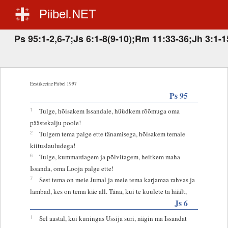
Piibel.NET
Ps 95:1-2,6-7;Js 6:1-8(9-10);Rm 11:33-36;Jh 3:1-1
Eestikeelne Piibel 1997
Ps 95
1
Tulge, hõisakem Issandale, hüüdkem rõõmuga oma
päästekalju poole!
2
Tulgem tema palge ette tänamisega, hõisakem temale
kiituslauludega!
6
Tulge, kummardagem ja põlvitagem, heitkem maha
Issanda, oma Looja palge ette!
7
Sest tema on meie Jumal ja meie tema karjamaa rahvas ja
lambad, kes on tema käe all. Täna, kui te kuulete ta häält,
Js 6
1
Sel aastal, kui kuningas Ussija suri, nägin ma Issandat