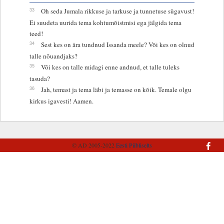
33
Oh seda Jumala rikkuse ja tarkuse ja tunnetuse sügavust!
Ei suudeta uurida tema kohtumõistmisi ega jälgida tema
teed!
34
Sest kes on ära tundnud Issanda meele? Või kes on olnud
talle nõuandjaks?
35
Või kes on talle midagi enne andnud, et talle tuleks
tasuda?
36
Jah, temast ja tema läbi ja temasse on kõik. Temale olgu
kirkus igavesti! Aamen.
© AD 2005-2022
Eesti Piibliselts