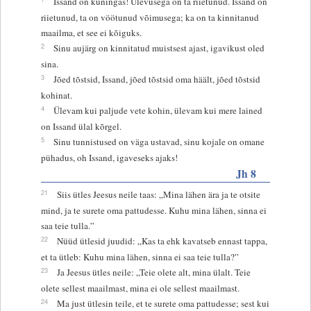
Issand on kuningas! Ülevusega on ta riietunud. Issand on
riietunud, ta on vöötunud võimusega; ka on ta kinnitanud
maailma, et see ei kõiguks.
2
Sinu aujärg on kinnitatud muistsest ajast, igavikust oled
sina.
3
Jõed tõstsid, Issand, jõed tõstsid oma häält, jõed tõstsid
kohinat.
4
Ülevam kui paljude vete kohin, ülevam kui mere lained
on Issand ülal kõrgel.
5
Sinu tunnistused on väga ustavad, sinu kojale on omane
pühadus, oh Issand, igaveseks ajaks!
Jh 8
21
Siis ütles Jeesus neile taas: „Mina lähen ära ja te otsite
mind, ja te surete oma pattudesse. Kuhu mina lähen, sinna ei
saa teie tulla.”
22
Nüüd ütlesid juudid: „Kas ta ehk kavatseb ennast tappa,
et ta ütleb: Kuhu mina lähen, sinna ei saa teie tulla?”
23
Ja Jeesus ütles neile: „Teie olete alt, mina ülalt. Teie
olete sellest maailmast, mina ei ole sellest maailmast.
24
Ma just ütlesin teile, et te surete oma pattudesse; sest kui