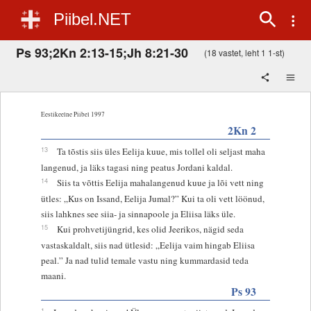
Piibel.NET
Ps 93;2Kn 2:13-15;Jh 8:21-30
(18 vastet, leht 1 1-st)
Eestikeelne Piibel 1997
2Kn 2
13
Ta tõstis siis üles Eelija kuue, mis tollel oli seljast maha
langenud, ja läks tagasi ning peatus Jordani kaldal.
14
Siis ta võttis Eelija mahalangenud kuue ja lõi vett ning
ütles: „Kus on Issand, Eelija Jumal?” Kui ta oli vett löönud,
siis lahknes see siia- ja sinnapoole ja Eliisa läks üle.
15
Kui prohvetijüngrid, kes olid Jeerikos, nägid seda
vastaskaldalt, siis nad ütlesid: „Eelija vaim hingab Eliisa
peal.” Ja nad tulid temale vastu ning kummardasid teda
maani.
Ps 93
1