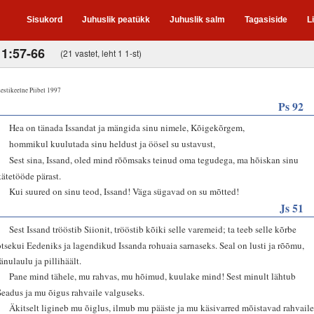
Sisukord
Juhuslik peatükk
Juhuslik salm
Tagasiside
L
 1:57-66
(21 vastet, leht 1 1-st)
estikeelne Piibel 1997
Ps 92
2
Hea on tänada Issandat ja mängida sinu nimele, Kõigekõrgem,
3
hommikul kuulutada sinu heldust ja öösel su ustavust,
5
Sest sina, Issand, oled mind rõõmsaks teinud oma tegudega, ma hõiskan sinu
kätetööde pärast.
6
Kui suured on sinu teod, Issand! Väga sügavad on su mõtted!
Js 51
3
Sest Issand trööstib Siionit, trööstib kõiki selle varemeid; ta teeb selle kõrbe
otsekui Eedeniks ja lagendikud Issanda rohuaia sarnaseks. Seal on lusti ja rõõmu,
tänulaulu ja pillihäält.
4
Pane mind tähele, mu rahvas, mu hõimud, kuulake mind! Sest minult lähtub
Seadus ja mu õigus rahvaile valguseks.
5
Äkitselt ligineb mu õiglus, ilmub mu pääste ja mu käsivarred mõistavad rahvail