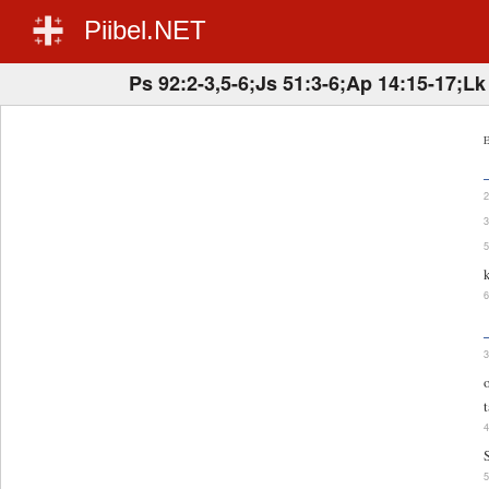
Piibel.NET
Ps 92:2-3,5-6;Js 51:3-6;Ap 14:15-17;Lk
E