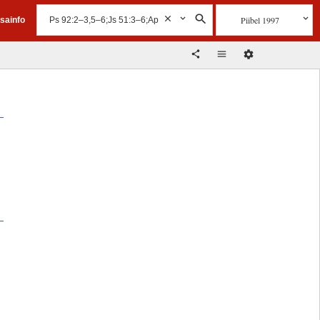
Piibel 1997
isainfo
e