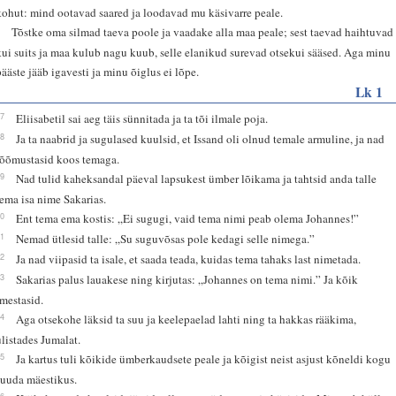
kohut: mind ootavad saared ja loodavad mu käsivarre peale.
6
Tõstke oma silmad taeva poole ja vaadake alla maa peale; sest taevad haihtuvad
kui suits ja maa kulub nagu kuub, selle elanikud surevad otsekui sääsed. Aga minu
pääste jääb igavesti ja minu õiglus ei lõpe.
Lk 1
57
Eliisabetil sai aeg täis sünnitada ja ta tõi ilmale poja.
58
Ja ta naabrid ja sugulased kuulsid, et Issand oli olnud temale armuline, ja nad
rõõmustasid koos temaga.
59
Nad tulid kaheksandal päeval lapsukest ümber lõikama ja tahtsid anda talle
tema isa nime Sakarias.
60
Ent tema ema kostis: „Ei sugugi, vaid tema nimi peab olema Johannes!”
61
Nemad ütlesid talle: „Su suguvõsas pole kedagi selle nimega.”
62
Ja nad viipasid ta isale, et saada teada, kuidas tema tahaks last nimetada.
63
Sakarias palus lauakese ning kirjutas: „Johannes on tema nimi.” Ja kõik
imestasid.
64
Aga otsekohe läksid ta suu ja keelepaelad lahti ning ta hakkas rääkima,
ülistades Jumalat.
65
Ja kartus tuli kõikide ümberkaudsete peale ja kõigist neist asjust kõneldi kogu
Juuda mäestikus.
66