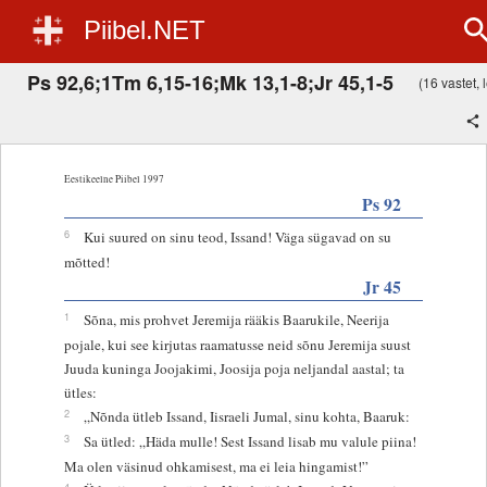
Piibel.NET
Ps 92,6;1Tm 6,15-16;Mk 13,1-8;Jr 45,1-5
(16 vastet, l
Eestikeelne Piibel 1997
Ps 92
6
Kui suured on sinu teod, Issand! Väga sügavad on su
mõtted!
Jr 45
1
Sõna, mis prohvet Jeremija rääkis Baarukile, Neerija
pojale, kui see kirjutas raamatusse neid sõnu Jeremija suust
Juuda kuninga Joojakimi, Joosija poja neljandal aastal; ta
ütles:
2
„Nõnda ütleb Issand, Iisraeli Jumal, sinu kohta, Baaruk:
3
Sa ütled: „Häda mulle! Sest Issand lisab mu valule piina!
Ma olen väsinud ohkamisest, ma ei leia hingamist!”
4