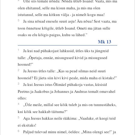
Ütle siis temale nõnda: Nõnda ütleb Issand: Vaata, mis ma
olen ehitanud, selle ma kisun maha, ja mis ma olen
istutanud, selle ma kitkun välja - ja nimelt kogu maa!
5
Ja sina nõuad enesele suuri asju! Ära nõua! Sest vaata, ma
toon õnnetuse kõigile, ütleb Issand. Ometi ma jätan sulle
osaks su elu kõigis paigus, kuhu sa lähed.”
Mk 13
1
Ja kui nad pühakojast lahkusid, ütles üks ta jüngreid
talle: „Õpetaja, ennäe, missugused kivid ja missugused
hooned!”
2
Ja Jeesus ütles talle: „Kas sa pead silmas neid suuri
hooneid? Ei jäeta siin kivi kivi peale, mida maha ei kistaks!”
3
Ja kui Jeesus istus Õlimäel pühakoja vastas, küsisid
Peetrus ja Jaakobus ja Johannes ja Andreas temalt omavahel
olles:
4
„Ütle meile, millal see kõik tuleb ja mis on tunnustäheks,
kui kõik see hakkab täituma?”
5
Aga Jeesus hakkas neile rääkima: „Vaadake, et keegi teid
ei eksitaks!
6
Paljud tulevad minu nimel, öeldes: „Mina olengi see!” ja