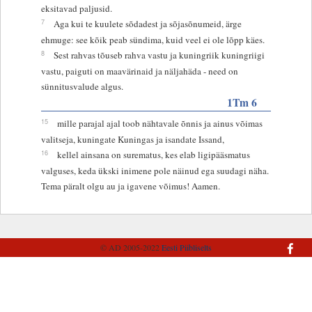
eksitavad paljusid.
7
Aga kui te kuulete sõdadest ja sõjasõnumeid, ärge
ehmuge: see kõik peab sündima, kuid veel ei ole lõpp käes.
8
Sest rahvas tõuseb rahva vastu ja kuningriik kuningriigi
vastu, paiguti on maavärinaid ja näljahäda - need on
sünnitusvalude algus.
1Tm 6
15
mille parajal ajal toob nähtavale õnnis ja ainus võimas
valitseja, kuningate Kuningas ja isandate Issand,
16
kellel ainsana on surematus, kes elab ligipääsmatus
valguses, keda ükski inimene pole näinud ega suudagi näha.
Tema päralt olgu au ja igavene võimus! Aamen.
© AD 2005-2022
Eesti Piibliselts