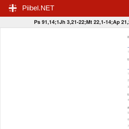
Piibel.NET
Ps 91,14;1Jh 3,21-22;Mt 22,1-14;Ap 21
E
t