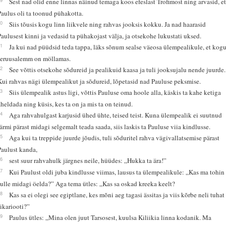
Sest nad olid enne linnas näinud temaga koos efeslast Trofimost ning arvasid, e
Paulus oli ta toonud pühakotta.
30
Siis tõusis kogu linn liikvele ning rahvas jooksis kokku. Ja nad haarasid
Paulusest kinni ja vedasid ta pühakojast välja, ja otsekohe lukustati uksed.
31
Ja kui nad püüdsid teda tappa, läks sõnum sealse väeosa ülempealikule, et kog
Jeruusalemm on möllamas.
32
See võttis otsekohe sõdureid ja pealikuid kaasa ja tuli jooksujalu nende juurde.
Kui rahvas nägi ülempealikut ja sõdureid, lõpetasid nad Pauluse peksmise.
33
Siis ülempealik astus ligi, võttis Pauluse oma hoole alla, käskis ta kahe ketiga
aheldada ning küsis, kes ta on ja mis ta on teinud.
34
Aga rahvahulgast karjusid ühed ühte, teised teist. Kuna ülempealik ei suutnud
lärmi pärast midagi selgemalt teada saada, siis laskis ta Pauluse viia kindlusse.
35
Aga kui ta treppide juurde jõudis, tuli sõduritel rahva vägivallatsemise pärast
Paulust kanda,
36
sest suur rahvahulk järgnes neile, hüüdes: „Hukka ta ära!”
37
Kui Paulust oldi juba kindlusse viimas, lausus ta ülempealikule: „Kas ma tohin
sulle midagi öelda?” Aga tema ütles: „Kas sa oskad kreeka keelt?
38
Kas sa ei olegi see egiptlane, kes mõni aeg tagasi ässitas ja viis kõrbe neli tuhat
sikariooti?”
39
Paulus ütles: „Mina olen juut Tarsosest, kuulsa Kiliikia linna kodanik. Ma