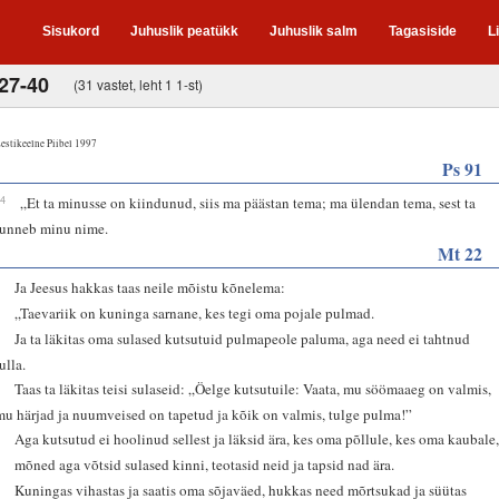
Sisukord
Juhuslik peatükk
Juhuslik salm
Tagasiside
L
,27-40
(31 vastet, leht 1 1-st)
estikeelne Piibel 1997
Ps 91
14
„Et ta minusse on kiindunud, siis ma päästan tema; ma ülendan tema, sest ta
tunneb minu nime.
Mt 22
1
Ja Jeesus hakkas taas neile mõistu kõnelema:
2
„Taevariik on kuninga sarnane, kes tegi oma pojale pulmad.
3
Ja ta läkitas oma sulased kutsutuid pulmapeole paluma, aga need ei tahtnud
ulla.
4
Taas ta läkitas teisi sulaseid: „Öelge kutsutuile: Vaata, mu söömaaeg on valmis,
mu härjad ja nuumveised on tapetud ja kõik on valmis, tulge pulma!”
5
Aga kutsutud ei hoolinud sellest ja läksid ära, kes oma põllule, kes oma kaubale
6
mõned aga võtsid sulased kinni, teotasid neid ja tapsid nad ära.
7
Kuningas vihastas ja saatis oma sõjaväed, hukkas need mõrtsukad ja süütas