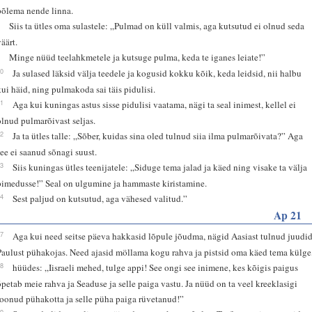
põlema nende linna.
8
Siis ta ütles oma sulastele: „Pulmad on küll valmis, aga kutsutud ei olnud seda
väärt.
9
Minge nüüd teelahkmetele ja kutsuge pulma, keda te iganes leiate!”
10
Ja sulased läksid välja teedele ja kogusid kokku kõik, keda leidsid, nii halbu
kui häid, ning pulmakoda sai täis pidulisi.
11
Aga kui kuningas astus sisse pidulisi vaatama, nägi ta seal inimest, kellel ei
olnud pulmarõivast seljas.
12
Ja ta ütles talle: „Sõber, kuidas sina oled tulnud siia ilma pulmarõivata?” Aga
see ei saanud sõnagi suust.
13
Siis kuningas ütles teenijatele: „Siduge tema jalad ja käed ning visake ta välja
pimedusse!” Seal on ulgumine ja hammaste kiristamine.
14
Sest paljud on kutsutud, aga vähesed valitud.”
Ap 21
27
Aga kui need seitse päeva hakkasid lõpule jõudma, nägid Aasiast tulnud juudi
Paulust pühakojas. Need ajasid möllama kogu rahva ja pistsid oma käed tema külge
28
hüüdes: „Iisraeli mehed, tulge appi! See ongi see inimene, kes kõigis paigus
õpetab meie rahva ja Seaduse ja selle paiga vastu. Ja nüüd on ta veel kreeklasigi
toonud pühakotta ja selle püha paiga rüvetanud!”
29