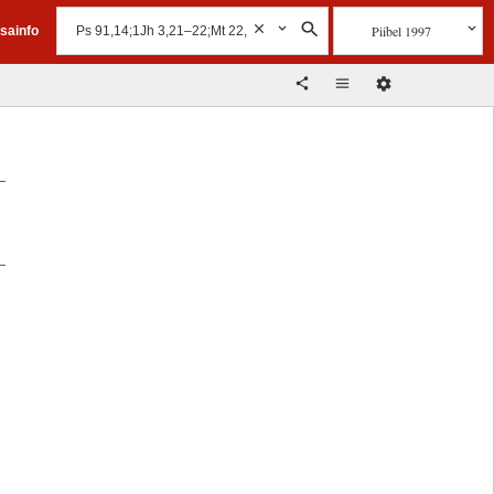
Piibel 1997
isainfo
,