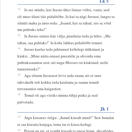
Lk 5
12
Ja see sündis, kui Jeesus ühes linnas viibis, vaata, seal
oli mees üleni täis pidalitõbe. Ja kui ta nägi Jeesust, langes ta
silmili maha ja anus teda: „Issand, kui sa tahad, siis sa võid
mu puhtaks teha!”
13
Ja Jeesus sirutas käe välja, puudutas teda ja ütles: „Ma
tahan, saa puhtaks!” Ja kohe lahkus pidalitõbi temast.
14
Jeesus keelas teda juhtunust kellelegi rääkimast ja
käskis: „Mine näita ennast preestrile ja ohverda oma
puhtakssaamise eest, nii nagu Mooses on käskinud, neile
tunnistuseks!”
15
Aga sõnum Jeesusest levis seda enam, nii et suur
rahvahulk tuli kokku teda kuulama ja saama temalt
tervenemist oma haigustest.
16
Temal oli aga viisiks minna tühja paika ja seal
palvetada.
Jk 1
13
Ärgu kiusatav öelgu: „Jumal kiusab mind!” Sest Jumalat
ei saa kiusata kurjaga, tema ise ei kiusa kedagi.
14
Pigem on nii, et igaüht kiusab ta enese himu, ahvatledes