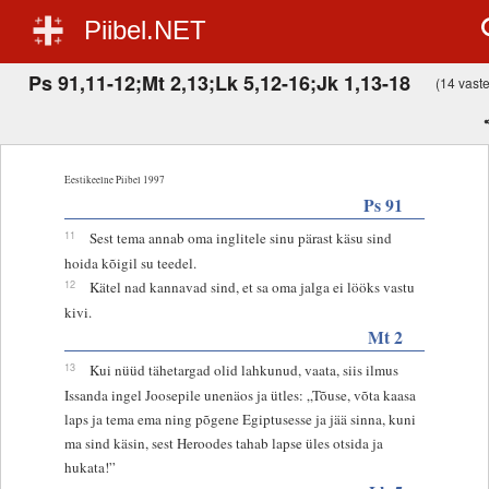
Piibel.NET
Ps 91,11-12;Mt 2,13;Lk 5,12-16;Jk 1,13-18
(14 vastet
Eestikeelne Piibel 1997
Ps 91
11
Sest tema annab oma inglitele sinu pärast käsu sind
hoida kõigil su teedel.
12
Kätel nad kannavad sind, et sa oma jalga ei lööks vastu
kivi.
Mt 2
13
Kui nüüd tähetargad olid lahkunud, vaata, siis ilmus
Issanda ingel Joosepile unenäos ja ütles: „Tõuse, võta kaasa
laps ja tema ema ning põgene Egiptusesse ja jää sinna, kuni
ma sind käsin, sest Heroodes tahab lapse üles otsida ja
hukata!”