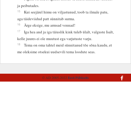
ja peibutades.
15
Kui seejärel himu on viljastunud, toob ta ilmale patu,
aga täideviidud patt sünnitab surma.
16
Ärge eksige, mu armsad vennad!
17
Iga hea and ja iga täiuslik kink tuleb ülalt, valguste Isalt,
kelle juures ei ole muutust ega varjutuste varju.
18
Tema on oma tahtel meid sünnitanud tõe sõna kaudu, et
me oleksime otsekui uudsevili tema loodute seas.
© AD 2005-2022
Eesti Piibliselts