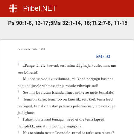
Piibel.NET
Ps 90:1-6, 13-17;5Ms 32:1-14, 18;Tt 2:7-8, 11-15
Eestikeelne Piibel 1997
5Ms 32
1
„Pange tähele, taevad, sest mina räägin, ja kuule, maa, mu
suu kõnesid!
2
Mu õpetus voolaku vihmana, mu kõne nõrgugu kastena,
nagu haljusele vihmasagar ja rohule vihmapiisad!
3
Sest ma kuulutan Issanda nime, andke au meie Jumalale!
4
Tema on kalju, tema töö on täiuslik, sest kõik tema teed
on õiged. Jumal on ustav ja temas pole väärust, tema on õige
ja õiglane.
5
Pahasti on tehtud temaga - need ei ole tema lapsed:
häbiplekk, nurjatu ja pöörane sugupõlv.
6
Kas te nõnda tasute Issandale, rumal ja tarkuseta rahvas?