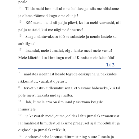
peale!
14
Täida meid hommikul oma heldusega, siis me hõiskame
ja oleme rõõmsad kogu oma eluaja!
15
Rõõmusta meid nii palju päevi, kui sa meid vaevasid, nii
palju aastaid, kui me nägime õnnetust!
16
Saagu nähtavaks su töö su sulastele ja nende lastele su
auhiilgus!
17
Issandal, meie Jumalal, olgu lahke meel meie vastu!
Meie kätetööd ta kinnitagu meile! Kinnita meie kätetööd!
Tt 2
7
näidates iseennast heade tegude eeskujuna ja pakkudes
rikkumatut, väärikat õpetust,
8
tervet vastuvaidlematut sõna, et vastane häbeneks, kui tal
pole meist rääkida midagi halba.
11
Jah, Jumala arm on ilmunud päästvana kõigile
inimestele
12
ja kasvatab meid, et me, öeldes lahti jumalakartmatusest
ja ilmalikest himudest, elaksime praegusel ajal mõõdukalt ja
õiglaselt ja jumalakartlikult,
13
oodates õndsa lootuse täitumist ning suure Jumala ja