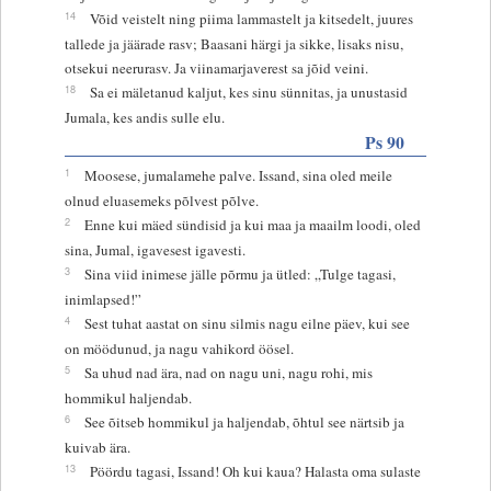
14
Võid veistelt ning piima lammastelt ja kitsedelt, juures
tallede ja jäärade rasv; Baasani härgi ja sikke, lisaks nisu,
otsekui neerurasv. Ja viinamarjaverest sa jõid veini.
18
Sa ei mäletanud kaljut, kes sinu sünnitas, ja unustasid
Jumala, kes andis sulle elu.
Ps 90
1
Moosese, jumalamehe palve. Issand, sina oled meile
olnud eluasemeks põlvest põlve.
2
Enne kui mäed sündisid ja kui maa ja maailm loodi, oled
sina, Jumal, igavesest igavesti.
3
Sina viid inimese jälle põrmu ja ütled: „Tulge tagasi,
inimlapsed!”
4
Sest tuhat aastat on sinu silmis nagu eilne päev, kui see
on möödunud, ja nagu vahikord öösel.
5
Sa uhud nad ära, nad on nagu uni, nagu rohi, mis
hommikul haljendab.
6
See õitseb hommikul ja haljendab, õhtul see närtsib ja
kuivab ära.
13
Pöördu tagasi, Issand! Oh kui kaua? Halasta oma sulaste