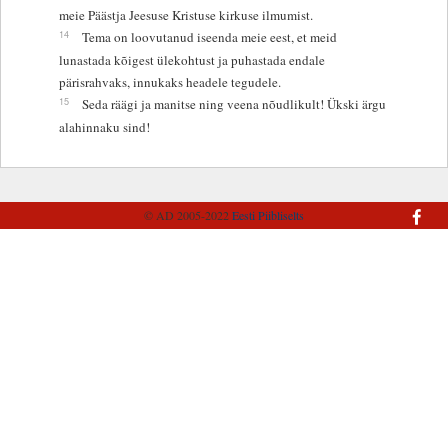
meie Päästja Jeesuse Kristuse kirkuse ilmumist.
14
Tema on loovutanud iseenda meie eest, et meid
lunastada kõigest ülekohtust ja puhastada endale
pärisrahvaks, innukaks headele tegudele.
15
Seda räägi ja manitse ning veena nõudlikult! Ükski ärgu
alahinnaku sind!
© AD 2005-2022
Eesti Piibliselts