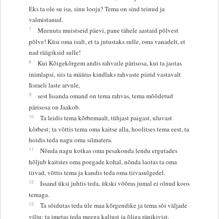
Eks ta ole su isa, sinu looja? Tema on sind teinud ja
valmistanud.
7
Meenuta muistseid päevi, pane tähele aastaid põlvest
põlve! Küsi oma isalt, et ta jutustaks sulle, oma vanadelt, et
nad räägiksid sulle!
8
Kui Kõigekõrgem andis rahvaile pärisosa, kui ta jaotas
inimlapsi, siis ta määras kindlaks rahvaste piirid vastavalt
Iisraeli laste arvule,
9
sest Issanda omand on tema rahvas, tema mõõdetud
pärisosa on Jaakob.
10
Ta leidis tema kõrbemaalt, tühjast paigast, uluvast
kõrbest; ta võttis tema oma kaitse alla, hoolitses tema eest, ta
hoidis teda nagu oma silmatera.
11
Nõnda nagu kotkas oma pesakonda lendu ergutades
hõljub kaitstes oma poegade kohal, nõnda laotas ta oma
tiivad, võttis tema ja kandis teda oma tiivasulgedel.
12
Issand üksi juhtis teda, ükski võõras jumal ei olnud koos
temaga.
13
Ta sõidutas teda üle maa kõrgendike ja tema sõi väljade
vilju: ta imetas teda meega kaljust ja õliga ränikivist.