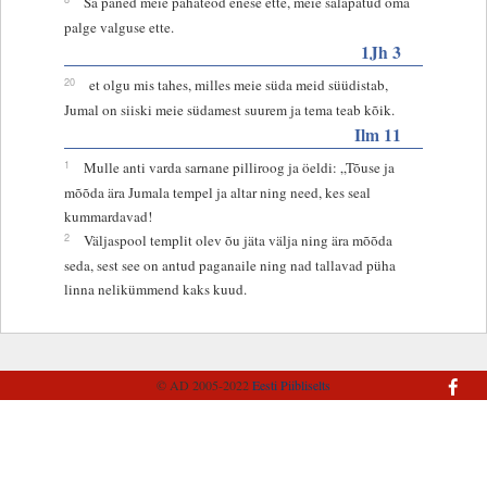
Sa paned meie pahateod enese ette, meie salapatud oma
palge valguse ette.
1Jh 3
20
et olgu mis tahes, milles meie süda meid süüdistab,
Jumal on siiski meie südamest suurem ja tema teab kõik.
Ilm 11
1
Mulle anti varda sarnane pilliroog ja öeldi: „Tõuse ja
mõõda ära Jumala tempel ja altar ning need, kes seal
kummardavad!
2
Väljaspool templit olev õu jäta välja ning ära mõõda
seda, sest see on antud paganaile ning nad tallavad püha
linna nelikümmend kaks kuud.
© AD 2005-2022
Eesti Piibliselts