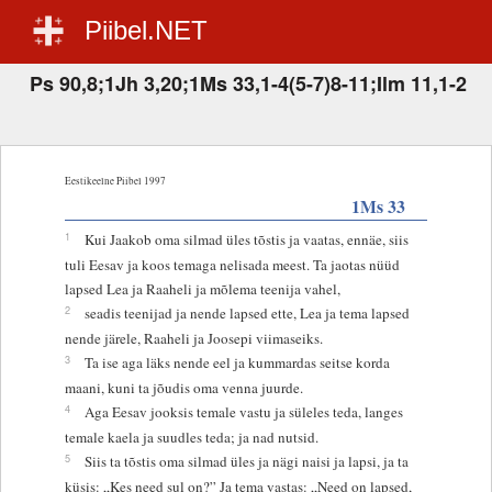
Piibel.NET
Ps 90,8;1Jh 3,20;1Ms 33,1-4(5-7)8-11;Ilm 11,1-2
Eestikeelne Piibel 1997
1Ms 33
1
Kui Jaakob oma silmad üles tõstis ja vaatas, ennäe, siis
tuli Eesav ja koos temaga nelisada meest. Ta jaotas nüüd
lapsed Lea ja Raaheli ja mõlema teenija vahel,
2
seadis teenijad ja nende lapsed ette, Lea ja tema lapsed
nende järele, Raaheli ja Joosepi viimaseiks.
3
Ta ise aga läks nende eel ja kummardas seitse korda
maani, kuni ta jõudis oma venna juurde.
4
Aga Eesav jooksis temale vastu ja süleles teda, langes
temale kaela ja suudles teda; ja nad nutsid.
5
Siis ta tõstis oma silmad üles ja nägi naisi ja lapsi, ja ta
küsis: „Kes need sul on?” Ja tema vastas: „Need on lapsed,