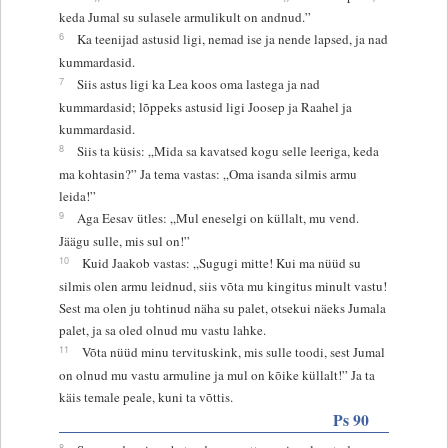
keda Jumal su sulasele armulikult on andnud.”
6
Ka teenijad astusid ligi, nemad ise ja nende lapsed, ja nad
kummardasid.
7
Siis astus ligi ka Lea koos oma lastega ja nad
kummardasid; lõppeks astusid ligi Joosep ja Raahel ja
kummardasid.
8
Siis ta küsis: „Mida sa kavatsed kogu selle leeriga, keda
ma kohtasin?” Ja tema vastas: „Oma isanda silmis armu
leida!”
9
Aga Eesav ütles: „Mul eneselgi on küllalt, mu vend.
Jäägu sulle, mis sul on!”
10
Kuid Jaakob vastas: „Sugugi mitte! Kui ma nüüd su
silmis olen armu leidnud, siis võta mu kingitus minult vastu!
Sest ma olen ju tohtinud näha su palet, otsekui näeks Jumala
palet, ja sa oled olnud mu vastu lahke.
11
Võta nüüd minu tervituskink, mis sulle toodi, sest Jumal
on olnud mu vastu armuline ja mul on kõike küllalt!” Ja ta
käis temale peale, kuni ta võttis.
Ps 90
8