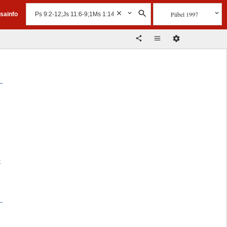
Piibel 1997
isainfo
t