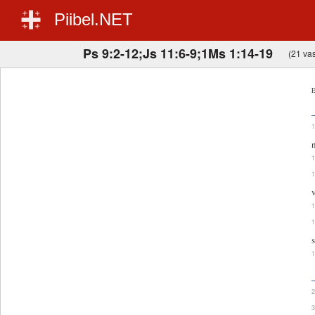
Piibel.NET
Ps 9:2-12;Js 11:6-9;1Ms 1:14-19
(21 vas
E