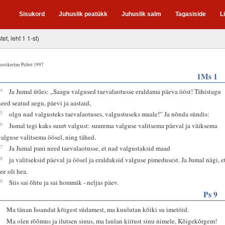
Sisukord
Juhuslik peatükk
Juhuslik salm
Tagasiside
L
tet, leht 1 1-st)
estikeelne Piibel 1997
1Ms 1
14
Ja Jumal ütles: „Saagu valgused taevalaotusse eraldama päeva ööst! Tähistagu
need seatud aegu, päevi ja aastaid,
15
olgu nad valgusteks taevalaotuses, valgustuseks maale!” Ja nõnda sündis:
16
Jumal tegi kaks suurt valgust: suurema valguse valitsema päeval ja väiksema
valguse valitsema öösel, ning tähed.
17
Ja Jumal pani need taevalaotusse, et nad valgustaksid maad
18
ja valitseksid päeval ja öösel ja eraldaksid valguse pimedusest. Ja Jumal nägi, e
see oli hea.
19
Siis sai õhtu ja sai hommik - neljas päev.
Ps 9
2
Ma tänan Issandat kõigest südamest, ma kuulutan kõiki su imetöid.
3
Ma olen rõõmus ja ilutsen sinus, ma laulan kiitust sinu nimele, Kõigekõrgem!