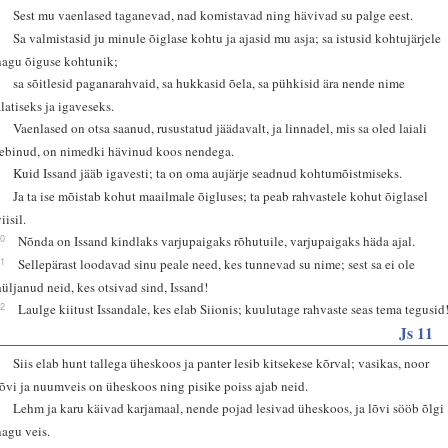
4
Sest mu vaenlased taganevad, nad komistavad ning hävivad su palge eest.
5
Sa valmistasid ju minule õiglase kohtu ja ajasid mu asja; sa istusid kohtujärjele
nagu õiguse kohtunik;
6
sa sõitlesid paganarahvaid, sa hukkasid õela, sa pühkisid ära nende nime
alatiseks ja igaveseks.
7
Vaenlased on otsa saanud, rusustatud jäädavalt, ja linnadel, mis sa oled laiali
rebinud, on nimedki hävinud koos nendega.
8
Kuid Issand jääb igavesti; ta on oma aujärje seadnud kohtumõistmiseks.
9
Ja ta ise mõistab kohut maailmale õigluses; ta peab rahvastele kohut õiglasel
iisil.
10
Nõnda on Issand kindlaks varjupaigaks rõhutuile, varjupaigaks häda ajal.
11
Sellepärast loodavad sinu peale need, kes tunnevad su nime; sest sa ei ole
hüljanud neid, kes otsivad sind, Issand!
12
Laulge kiitust Issandale, kes elab Siionis; kuulutage rahvaste seas tema tegusid
Js 11
6
Siis elab hunt tallega üheskoos ja panter lesib kitsekese kõrval; vasikas, noor
lõvi ja nuumveis on üheskoos ning pisike poiss ajab neid.
7
Lehm ja karu käivad karjamaal, nende pojad lesivad üheskoos, ja lõvi sööb õlgi
nagu veis.