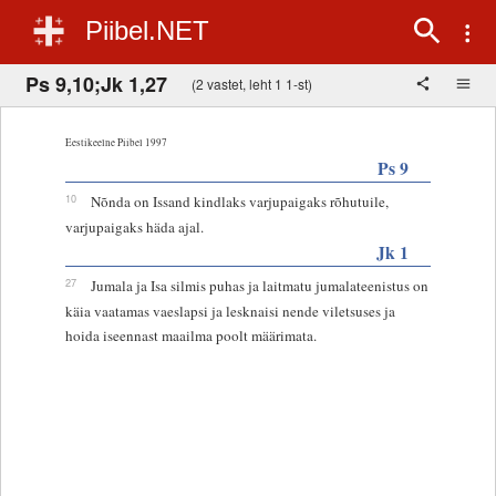
Piibel.NET
Ps 9,10;Jk 1,27
(2 vastet, leht 1 1-st)
Eestikeelne Piibel 1997
Ps 9
10
Nõnda on Issand kindlaks varjupaigaks rõhutuile,
varjupaigaks häda ajal.
Jk 1
27
Jumala ja Isa silmis puhas ja laitmatu jumalateenistus on
käia vaatamas vaeslapsi ja lesknaisi nende viletsuses ja
hoida iseennast maailma poolt määrimata.