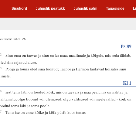
Sisukord
Juhuslik peatükk
Juhuslik salm
Tagasiside
L
estikeelne Piibel 1997
Ps 89
12
Sinu oma on taevas ja sinu on ka maa; maailmale ja kõigele, mis seda täidab,
oled sina rajanud aluse.
13
Põhja ja lõuna oled sina loonud; Taabor ja Hermon laulavad hõisates sinu
nimele.
Kl 1
16
sest tema läbi on loodud kõik, mis on taevais ja maa peal, mis on nähtav ja
nähtamatu, olgu troonid või ülemused, olgu valitsused või meelevallad - kõik on
loodud tema läbi ja tema poole.
17
Tema ise on enne kõike ja kõik püsib koos temas