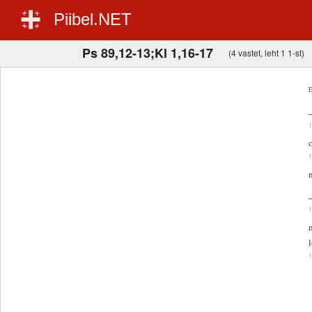
Piibel.NET
Ps 89,12-13;Kl 1,16-17
(4 vastet, leht 1 1-st)
E