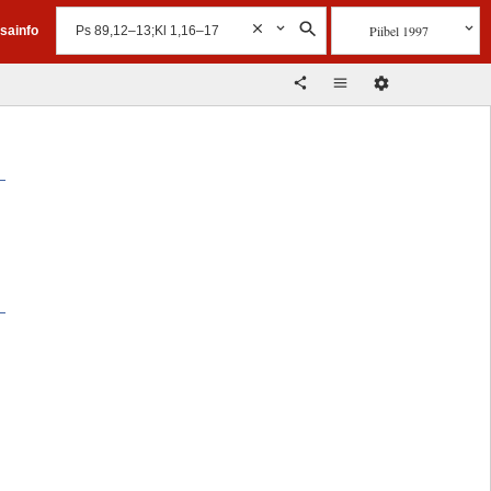
Piibel 1997
isainfo