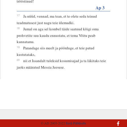
trööstinud!
Ap 3
17
Ja nüüd, vennad, ma tean, et te olete seda teinud
teadmatusest just nagu teie ülemadki.
18
Jumal on aga sel kombel täide saatnud kõigi oma
prohvetite suu kaudu ennustatu, et tema Võitu peab
kannatama.
19
Parandage siis meelt ja pöörduge, et teie patud
kustutataks,
20
nii et Issandalt tuleksid kosumisajad ja ta läkitaks teie
jaoks määratud Messia Jeesuse.
© AD 2005-2022
Eesti Piibliselts