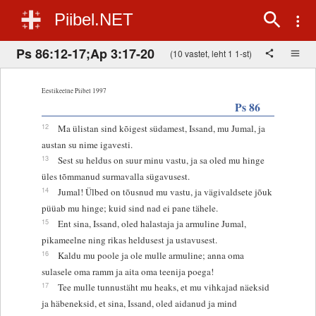
Piibel.NET
Ps 86:12-17;Ap 3:17-20
(10 vastet, leht 1 1-st)
Eestikeelne Piibel 1997
Ps 86
12
Ma ülistan sind kõigest südamest, Issand, mu Jumal, ja
austan su nime igavesti.
13
Sest su heldus on suur minu vastu, ja sa oled mu hinge
üles tõmmanud surmavalla sügavusest.
14
Jumal! Ülbed on tõusnud mu vastu, ja vägivaldsete jõuk
püüab mu hinge; kuid sind nad ei pane tähele.
15
Ent sina, Issand, oled halastaja ja armuline Jumal,
pikameelne ning rikas heldusest ja ustavusest.
16
Kaldu mu poole ja ole mulle armuline; anna oma
sulasele oma ramm ja aita oma teenija poega!
17
Tee mulle tunnustäht mu heaks, et mu vihkajad näeksid
ja häbeneksid, et sina, Issand, oled aidanud ja mind