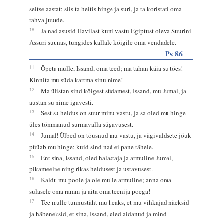
seitse aastat; siis ta heitis hinge ja suri, ja ta koristati oma
rahva juurde.
18
Ja nad asusid Havilast kuni vastu Egiptust oleva Suurini
Assuri suunas, tungides kallale kõigile oma vendadele.
Ps 86
11
Õpeta mulle, Issand, oma teed; ma tahan käia su tões!
Kinnita mu süda kartma sinu nime!
12
Ma ülistan sind kõigest südamest, Issand, mu Jumal, ja
austan su nime igavesti.
13
Sest su heldus on suur minu vastu, ja sa oled mu hinge
üles tõmmanud surmavalla sügavusest.
14
Jumal! Ülbed on tõusnud mu vastu, ja vägivaldsete jõuk
püüab mu hinge; kuid sind nad ei pane tähele.
15
Ent sina, Issand, oled halastaja ja armuline Jumal,
pikameelne ning rikas heldusest ja ustavusest.
16
Kaldu mu poole ja ole mulle armuline; anna oma
sulasele oma ramm ja aita oma teenija poega!
17
Tee mulle tunnustäht mu heaks, et mu vihkajad näeksid
ja häbeneksid, et sina, Issand, oled aidanud ja mind