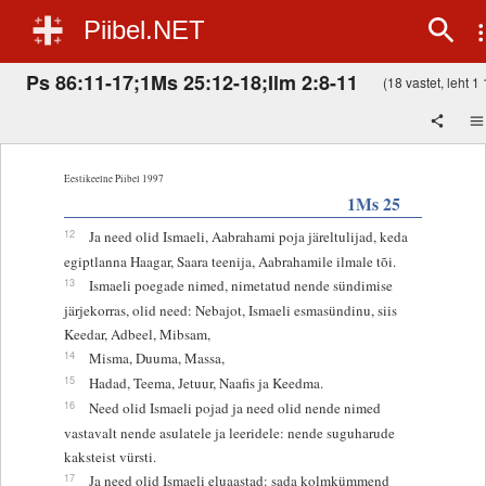
Piibel.NET
Ps 86:11-17;1Ms 25:12-18;Ilm 2:8-11
(18 vastet, leht 1 
Eestikeelne Piibel 1997
1Ms 25
12
Ja need olid Ismaeli, Aabrahami poja järeltulijad, keda
egiptlanna Haagar, Saara teenija, Aabrahamile ilmale tõi.
13
Ismaeli poegade nimed, nimetatud nende sündimise
järjekorras, olid need: Nebajot, Ismaeli esmasündinu, siis
Keedar, Adbeel, Mibsam,
14
Misma, Duuma, Massa,
15
Hadad, Teema, Jetuur, Naafis ja Keedma.
16
Need olid Ismaeli pojad ja need olid nende nimed
vastavalt nende asulatele ja leeridele: nende suguharude
kaksteist vürsti.
17
Ja need olid Ismaeli eluaastad: sada kolmkümmend