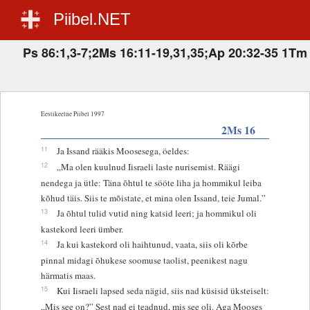
Piibel.NET
Ps 86:1,3-7;2Ms 16:11-19,31,35;Ap 20:32-35 1Tm 
Eestikeelne Piibel 1997
2Ms 16
11
Ja Issand rääkis Moosesega, öeldes:
12
„Ma olen kuulnud Iisraeli laste nurisemist. Räägi
nendega ja ütle: Täna õhtul te sööte liha ja hommikul leiba
kõhud täis. Siis te mõistate, et mina olen Issand, teie Jumal.”
13
Ja õhtul tulid vutid ning katsid leeri; ja hommikul oli
kastekord leeri ümber.
14
Ja kui kastekord oli haihtunud, vaata, siis oli kõrbe
pinnal midagi õhukese soomuse taolist, peenikest nagu
härmatis maas.
15
Kui Iisraeli lapsed seda nägid, siis nad küsisid üksteiselt:
„Mis see on?” Sest nad ei teadnud, mis see oli. Aga Mooses