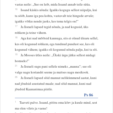
vastas neile: „See on leib, mida Issand annab teile süüa.
16
Issand käskis nõnda: Igaüks kogugu sellest niipalju, kui
ta sööb, kann iga pea kohta, vastavalt teie hingede arvule;
igaüks võtku nende jaoks, kes tema telgis on!”
17
Ja Iisraeli lapsed tegid nõnda, ja nad kogusid, üks
rohkem ja teine vähem.
18
Aga kui nad mõõtsid kannuga, siis ei olnud ülearu sellel,
kes oli kogunud rohkem, ega tundnud puudust see, kes oli
kogunud vähem; igaüks oli kogunud nõnda palju, kui ta sõi.
19
Ja Mooses ütles neile: „Ükski ärgu jätku sellest midagi
homseks!”
31
Ja Iisraeli sugu pani sellele nimeks „manna”; see oli
valge nagu koriandri seeme ja maitses nagu mesikook.
35
Ja Iisraeli lapsed sõid mannat nelikümmend aastat, kuni
nad jõudsid asustatud maale; nad sõid mannat, kuni nad
jõudsid Kaananimaa piirile.
Ps 86
1
Taaveti palve. Issand, pööra oma kõrv ja kuule mind, sest
ma olen vilets ja vaene!
3