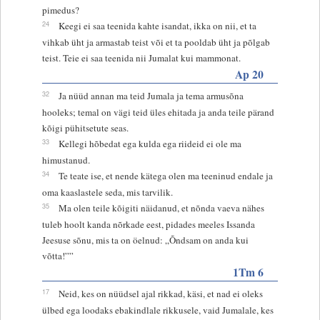
pimedus?
24
Keegi ei saa teenida kahte isandat, ikka on nii, et ta
vihkab üht ja armastab teist või et ta pooldab üht ja põlgab
teist. Teie ei saa teenida nii Jumalat kui mammonat.
Ap 20
32
Ja nüüd annan ma teid Jumala ja tema armusõna
hooleks; temal on vägi teid üles ehitada ja anda teile pärand
kõigi pühitsetute seas.
33
Kellegi hõbedat ega kulda ega riideid ei ole ma
himustanud.
34
Te teate ise, et nende kätega olen ma teeninud endale ja
oma kaaslastele seda, mis tarvilik.
35
Ma olen teile kõigiti näidanud, et nõnda vaeva nähes
tuleb hoolt kanda nõrkade eest, pidades meeles Issanda
Jeesuse sõnu, mis ta on öelnud: „Õndsam on anda kui
võtta!””
1Tm 6
17
Neid, kes on nüüdsel ajal rikkad, käsi, et nad ei oleks
ülbed ega loodaks ebakindlale rikkusele, vaid Jumalale, kes