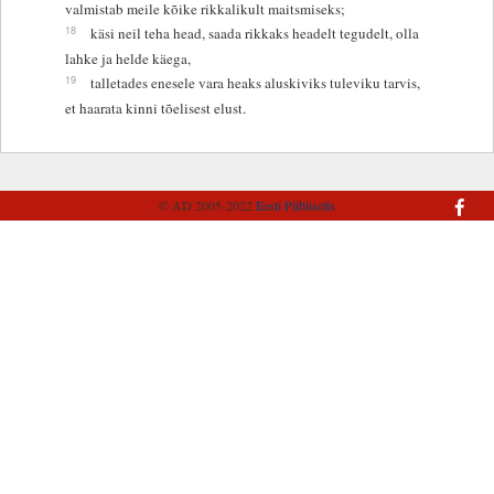
valmistab meile kõike rikkalikult maitsmiseks;
18
käsi neil teha head, saada rikkaks headelt tegudelt, olla
lahke ja helde käega,
19
talletades enesele vara heaks aluskiviks tuleviku tarvis,
et haarata kinni tõelisest elust.
© AD 2005-2022
Eesti Piibliselts