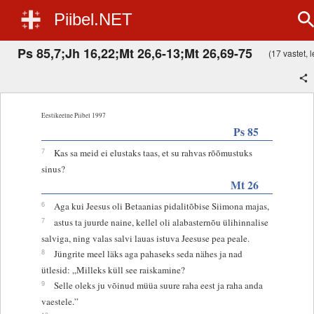
Piibel.NET
Ps 85,7;Jh 16,22;Mt 26,6-13;Mt 26,69-75
(17 vastet, l
Eestikeelne Piibel 1997
Ps 85
7
Kas sa meid ei elustaks taas, et su rahvas rõõmustuks
sinus?
Mt 26
6
Aga kui Jeesus oli Betaanias pidalitõbise Siimona majas,
7
astus ta juurde naine, kellel oli alabasternõu ülihinnalise
salviga, ning valas salvi lauas istuva Jeesuse pea peale.
8
Jüngrite meel läks aga pahaseks seda nähes ja nad
ütlesid: „Milleks küll see raiskamine?
9
Selle oleks ju võinud müüa suure raha eest ja raha anda
vaestele.”