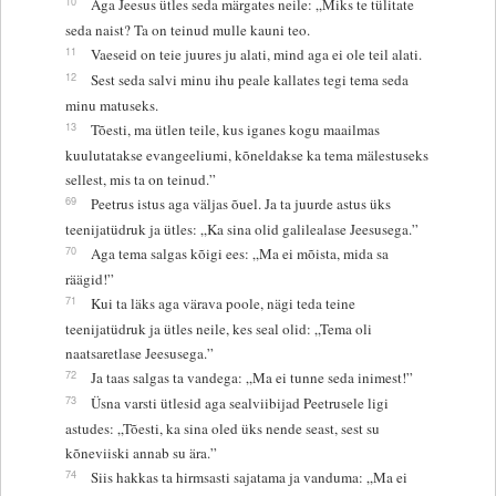
10
Aga Jeesus ütles seda märgates neile: „Miks te tülitate
seda naist? Ta on teinud mulle kauni teo.
11
Vaeseid on teie juures ju alati, mind aga ei ole teil alati.
12
Sest seda salvi minu ihu peale kallates tegi tema seda
minu matuseks.
13
Tõesti, ma ütlen teile, kus iganes kogu maailmas
kuulutatakse evangeeliumi, kõneldakse ka tema mälestuseks
sellest, mis ta on teinud.”
69
Peetrus istus aga väljas õuel. Ja ta juurde astus üks
teenijatüdruk ja ütles: „Ka sina olid galilealase Jeesusega.”
70
Aga tema salgas kõigi ees: „Ma ei mõista, mida sa
räägid!”
71
Kui ta läks aga värava poole, nägi teda teine
teenijatüdruk ja ütles neile, kes seal olid: „Tema oli
naatsaretlase Jeesusega.”
72
Ja taas salgas ta vandega: „Ma ei tunne seda inimest!”
73
Üsna varsti ütlesid aga sealviibijad Peetrusele ligi
astudes: „Tõesti, ka sina oled üks nende seast, sest su
kõneviiski annab su ära.”
74
Siis hakkas ta hirmsasti sajatama ja vanduma: „Ma ei