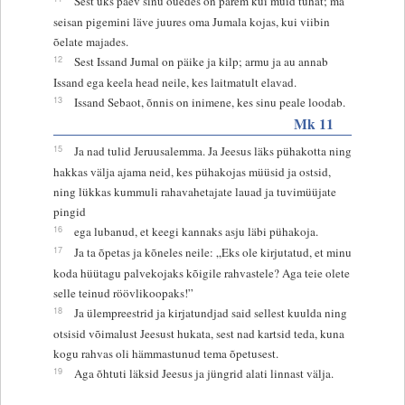
Sest üks päev sinu õuedes on parem kui muid tuhat; ma
seisan pigemini läve juures oma Jumala kojas, kui viibin
õelate majades.
12
Sest Issand Jumal on päike ja kilp; armu ja au annab
Issand ega keela head neile, kes laitmatult elavad.
13
Issand Sebaot, õnnis on inimene, kes sinu peale loodab.
Mk 11
15
Ja nad tulid Jeruusalemma. Ja Jeesus läks pühakotta ning
hakkas välja ajama neid, kes pühakojas müüsid ja ostsid,
ning lükkas kummuli rahavahetajate lauad ja tuvimüüjate
pingid
16
ega lubanud, et keegi kannaks asju läbi pühakoja.
17
Ja ta õpetas ja kõneles neile: „Eks ole kirjutatud, et minu
koda hüütagu palvekojaks kõigile rahvastele? Aga teie olete
selle teinud röövlikoopaks!”
18
Ja ülempreestrid ja kirjatundjad said sellest kuulda ning
otsisid võimalust Jeesust hukata, sest nad kartsid teda, kuna
kogu rahvas oli hämmastunud tema õpetusest.
19
Aga õhtuti läksid Jeesus ja jüngrid alati linnast välja.