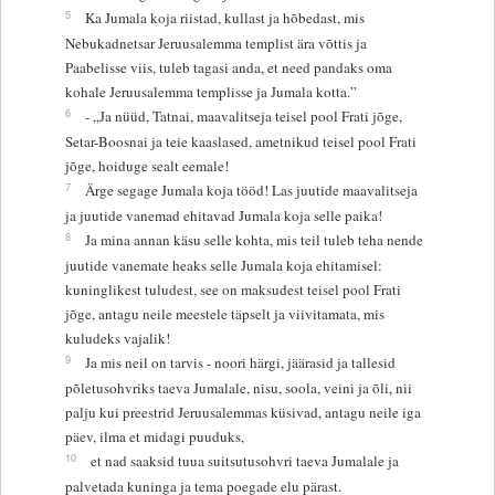
5
Ka Jumala koja riistad, kullast ja hõbedast, mis
Nebukadnetsar Jeruusalemma templist ära võttis ja
Paabelisse viis, tuleb tagasi anda, et need pandaks oma
kohale Jeruusalemma templisse ja Jumala kotta.”
6
- „Ja nüüd, Tatnai, maavalitseja teisel pool Frati jõge,
Setar-Boosnai ja teie kaaslased, ametnikud teisel pool Frati
jõge, hoiduge sealt eemale!
7
Ärge segage Jumala koja tööd! Las juutide maavalitseja
ja juutide vanemad ehitavad Jumala koja selle paika!
8
Ja mina annan käsu selle kohta, mis teil tuleb teha nende
juutide vanemate heaks selle Jumala koja ehitamisel:
kuninglikest tuludest, see on maksudest teisel pool Frati
jõge, antagu neile meestele täpselt ja viivitamata, mis
kuludeks vajalik!
9
Ja mis neil on tarvis - noori härgi, jäärasid ja tallesid
põletusohvriks taeva Jumalale, nisu, soola, veini ja õli, nii
palju kui preestrid Jeruusalemmas küsivad, antagu neile iga
päev, ilma et midagi puuduks,
10
et nad saaksid tuua suitsutusohvri taeva Jumalale ja
palvetada kuninga ja tema poegade elu pärast.