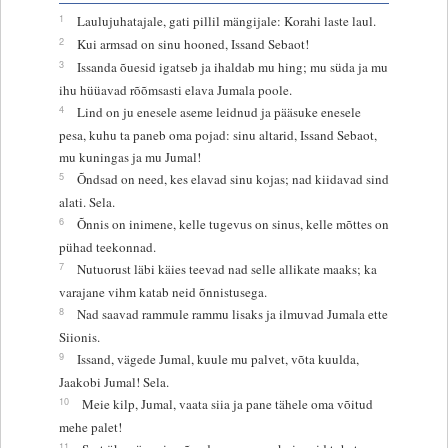
1
Laulujuhatajale, gati pillil mängijale: Korahi laste laul.
2
Kui armsad on sinu hooned, Issand Sebaot!
3
Issanda õuesid igatseb ja ihaldab mu hing; mu süda ja mu
ihu hüüavad rõõmsasti elava Jumala poole.
4
Lind on ju enesele aseme leidnud ja pääsuke enesele
pesa, kuhu ta paneb oma pojad: sinu altarid, Issand Sebaot,
mu kuningas ja mu Jumal!
5
Õndsad on need, kes elavad sinu kojas; nad kiidavad sind
alati. Sela.
6
Õnnis on inimene, kelle tugevus on sinus, kelle mõttes on
pühad teekonnad.
7
Nutuorust läbi käies teevad nad selle allikate maaks; ka
varajane vihm katab neid õnnistusega.
8
Nad saavad rammule rammu lisaks ja ilmuvad Jumala ette
Siionis.
9
Issand, vägede Jumal, kuule mu palvet, võta kuulda,
Jaakobi Jumal! Sela.
10
Meie kilp, Jumal, vaata siia ja pane tähele oma võitud
mehe palet!
11