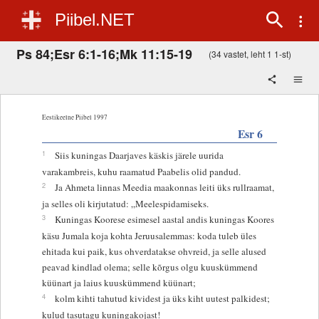
Piibel.NET
Ps 84;Esr 6:1-16;Mk 11:15-19
(34 vastet, leht 1 1-st)
Eestikeelne Piibel 1997
Esr 6
1
Siis kuningas Daarjaves käskis järele uurida
varakambreis, kuhu raamatud Paabelis olid pandud.
2
Ja Ahmeta linnas Meedia maakonnas leiti üks rullraamat,
ja selles oli kirjutatud: „Meelespidamiseks.
3
Kuningas Koorese esimesel aastal andis kuningas Koores
käsu Jumala koja kohta Jeruusalemmas: koda tuleb üles
ehitada kui paik, kus ohverdatakse ohvreid, ja selle alused
peavad kindlad olema; selle kõrgus olgu kuuskümmend
küünart ja laius kuuskümmend küünart;
4
kolm kihti tahutud kividest ja üks kiht uutest palkidest;
kulud tasutagu kuningakojast!