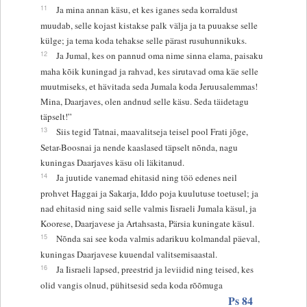
11
Ja mina annan käsu, et kes iganes seda korraldust
muudab, selle kojast kistakse palk välja ja ta puuakse selle
külge; ja tema koda tehakse selle pärast rusuhunnikuks.
12
Ja Jumal, kes on pannud oma nime sinna elama, paisaku
maha kõik kuningad ja rahvad, kes sirutavad oma käe selle
muutmiseks, et hävitada seda Jumala koda Jeruusalemmas!
Mina, Daarjaves, olen andnud selle käsu. Seda täidetagu
täpselt!”
13
Siis tegid Tatnai, maavalitseja teisel pool Frati jõge,
Setar-Boosnai ja nende kaaslased täpselt nõnda, nagu
kuningas Daarjaves käsu oli läkitanud.
14
Ja juutide vanemad ehitasid ning töö edenes neil
prohvet Haggai ja Sakarja, Iddo poja kuulutuse toetusel; ja
nad ehitasid ning said selle valmis Iisraeli Jumala käsul, ja
Koorese, Daarjavese ja Artahsasta, Pärsia kuningate käsul.
15
Nõnda sai see koda valmis adarikuu kolmandal päeval,
kuningas Daarjavese kuuendal valitsemisaastal.
16
Ja Iisraeli lapsed, preestrid ja leviidid ning teised, kes
olid vangis olnud, pühitsesid seda koda rõõmuga
Ps 84