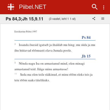
Piibel.NET
Ps 84,3;Jh 15,9.11
(3 vastet, leht 1 1-st)
Eestikeelne Piibel 1997
Ps 84
3
Issanda õuesid igatseb ja ihaldab mu hing; mu süda ja mu
ihu hüüavad rõõmsasti elava Jumala poole.
Jh 15
9
Nõnda nagu Isa on armastanud mind, olen minagi
armastanud teid. Jääge minu armastusse!
11
Seda ma olen teile rääkinud, et minu rõõm oleks teis ja
teie rõõm saaks täielikuks.