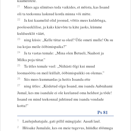
kaamelitele.
21
Mees aga silmitses teda vaikides, et mõista, kas Issand
oli ta teekonna lasknud korda minna või mitte.
22
Ja kui kaamelid olid joonud, võttis mees kuldrõnga,
pooleseeklilise, ja kaks käevõru ta käte jaoks, kümme
kuldseeklit väärt,
23
ning küsis: „Kelle tütar sa oled? Ütle ometi mulle! On su
isa kojas meile ööbimispaika?”
24
Ja ta vastas temale: „Mina olen Betueli, Naahori ja
Milka poja tütar.”
25
Ta ütles temale veel: „Niihästi õlgi kui muud
loomasööta on meil küllalt, ööbimispaikki on olemas.”
26
Siis mees kummardas ja heitis Issanda ette
27
ning ütles: „Kiidetud olgu Issand, mu isanda Aabrahami
Jumal, kes mu isandale ei ole keelanud oma heldust ja tõde!
Issand on mind teekonnal juhtinud mu isanda vendade
kotta!”
Ps 81
1
Laulujuhatajale, gati pillil mängijale: Aasafi laul.
2
Hõisake Jumalale, kes on meie tugevus, hüüdke rõõmuga