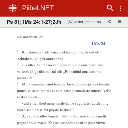
Piibel.NET
Ps 81;1Ms 24:1-27;2Jh
(57 vastet, leht 1 1-st)
Eestikeelne Piibel 1997
1Ms 24
1
Kui Aabraham oli vana ja elatanud ning Issand oli
Aabrahami kõigiti õnnistanud,
2
siis ütles Aabraham vanimale sulasele oma peres, kes
valitses kõige üle, mis tal oli: „Pane nüüd oma käsi mu
puusa alla!
3
Mina vannutan sind Issanda, taeva Jumala ja maa Jumala
juures, et sa mu pojale ei võta naist kaananlaste tütreist, kelle
keskel ma elan,
4
vaid et sa lähed minu maale ja mu sugulaste juurde ning
võtad sealt naise mu pojale Iisakile!”
5
Aga sulane ütles temale: „Võib-olla naine ei taha mulle
järgneda siia maale. Kas ma siis tõesti pean su poja viima