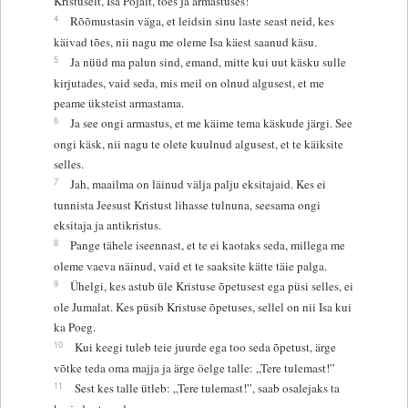
Kristuselt, Isa Pojalt, tões ja armastuses!
4
Rõõmustasin väga, et leidsin sinu laste seast neid, kes
käivad tões, nii nagu me oleme Isa käest saanud käsu.
5
Ja nüüd ma palun sind, emand, mitte kui uut käsku sulle
kirjutades, vaid seda, mis meil on olnud algusest, et me
peame üksteist armastama.
6
Ja see ongi armastus, et me käime tema käskude järgi. See
ongi käsk, nii nagu te olete kuulnud algusest, et te käiksite
selles.
7
Jah, maailma on läinud välja palju eksitajaid. Kes ei
tunnista Jeesust Kristust lihasse tulnuna, seesama ongi
eksitaja ja antikristus.
8
Pange tähele iseennast, et te ei kaotaks seda, millega me
oleme vaeva näinud, vaid et te saaksite kätte täie palga.
9
Ühelgi, kes astub üle Kristuse õpetusest ega püsi selles, ei
ole Jumalat. Kes püsib Kristuse õpetuses, sellel on nii Isa kui
ka Poeg.
10
Kui keegi tuleb teie juurde ega too seda õpetust, ärge
võtke teda oma majja ja ärge öelge talle: „Tere tulemast!”
11
Sest kes talle ütleb: „Tere tulemast!”, saab osalejaks ta