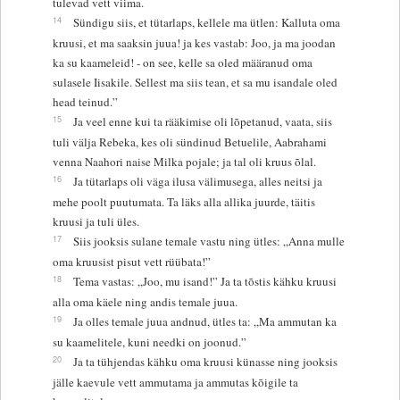
tulevad vett viima.
14
Sündigu siis, et tütarlaps, kellele ma ütlen: Kalluta oma
kruusi, et ma saaksin juua! ja kes vastab: Joo, ja ma joodan
ka su kaameleid! - on see, kelle sa oled määranud oma
sulasele Iisakile. Sellest ma siis tean, et sa mu isandale oled
head teinud.”
15
Ja veel enne kui ta rääkimise oli lõpetanud, vaata, siis
tuli välja Rebeka, kes oli sündinud Betuelile, Aabrahami
venna Naahori naise Milka pojale; ja tal oli kruus õlal.
16
Ja tütarlaps oli väga ilusa välimusega, alles neitsi ja
mehe poolt puutumata. Ta läks alla allika juurde, täitis
kruusi ja tuli üles.
17
Siis jooksis sulane temale vastu ning ütles: „Anna mulle
oma kruusist pisut vett rüübata!”
18
Tema vastas: „Joo, mu isand!” Ja ta tõstis kähku kruusi
alla oma käele ning andis temale juua.
19
Ja olles temale juua andnud, ütles ta: „Ma ammutan ka
su kaamelitele, kuni needki on joonud.”
20
Ja ta tühjendas kähku oma kruusi künasse ning jooksis
jälle kaevule vett ammutama ja ammutas kõigile ta