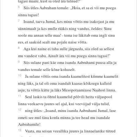
tagasi maale, kust sa oled ära tulnud?”
6
Siis ütles Aabraham temale: „Hoia, et sa ei vii mu poega
sinna tagasi!
7
Issand, taeva Jumal, kes minu võttis mu isakojast ja mu
sünnimaalt ja kes mulle rääkis ning vandus, öeldes: Sinu
soole ma annan selle maa! - tema ise läkitab oma ingli sinu
ees, et saaksid sealt mu pojale naise võtta.
8
Aga kui naine ei taha sulle järgneda, siis oled sa sellest
mu vandest vaba. Ainult ära vii mu poega sinna tagasi!”
9
Siis sulane pani käe oma isanda Aabrahami puusa alla ja
vandus temale selle kõne kohaselt.
10
Ja sulane võttis oma isanda kaamelitest kümme kaamelit
ning läks, ja tal oli oma isandalt kaasas kõiksugu kalleid
asju; ta võttis kätte ja läks Mesopotaamiasse Naahori linna.
11
Seal laskis ta õhtul kaamelid põlvili heita väljaspool
linna veekaevu juures sel ajal, kui veeviijad välja tulid,
12
ning ütles: „Issand, minu isanda Aabrahami Jumal, lase
ometi see mul täna korda minna ja tee head mu isandale
Aabrahamile!
13
Vaata, ma seisan veeallika juures ja linnaelanike tütred