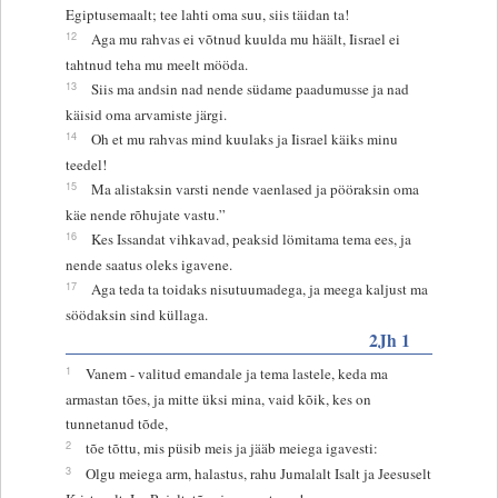
Egiptusemaalt; tee lahti oma suu, siis täidan ta!
12
Aga mu rahvas ei võtnud kuulda mu häält, Iisrael ei
tahtnud teha mu meelt mööda.
13
Siis ma andsin nad nende südame paadumusse ja nad
käisid oma arvamiste järgi.
14
Oh et mu rahvas mind kuulaks ja Iisrael käiks minu
teedel!
15
Ma alistaksin varsti nende vaenlased ja pööraksin oma
käe nende rõhujate vastu.”
16
Kes Issandat vihkavad, peaksid lömitama tema ees, ja
nende saatus oleks igavene.
17
Aga teda ta toidaks nisutuumadega, ja meega kaljust ma
söödaksin sind küllaga.
2Jh 1
1
Vanem - valitud emandale ja tema lastele, keda ma
armastan tões, ja mitte üksi mina, vaid kõik, kes on
tunnetanud tõde,
2
tõe tõttu, mis püsib meis ja jääb meiega igavesti:
3
Olgu meiega arm, halastus, rahu Jumalalt Isalt ja Jeesuselt