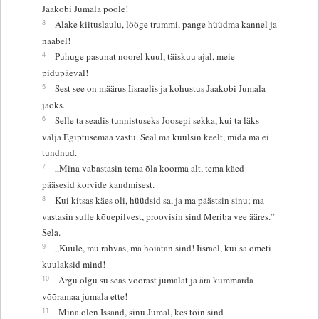
Jaakobi Jumala poole!
3
Alake kiituslaulu, lööge trummi, pange hüüdma kannel ja
naabel!
4
Puhuge pasunat noorel kuul, täiskuu ajal, meie
pidupäeval!
5
Sest see on määrus Iisraelis ja kohustus Jaakobi Jumala
jaoks.
6
Selle ta seadis tunnistuseks Joosepi sekka, kui ta läks
välja Egiptusemaa vastu. Seal ma kuulsin keelt, mida ma ei
tundnud.
7
„Mina vabastasin tema õla koorma alt, tema käed
pääsesid korvide kandmisest.
8
Kui kitsas käes oli, hüüdsid sa, ja ma päästsin sinu; ma
vastasin sulle kõuepilvest, proovisin sind Meriba vee ääres.”
Sela.
9
„Kuule, mu rahvas, ma hoiatan sind! Iisrael, kui sa ometi
kuulaksid mind!
10
Ärgu olgu su seas võõrast jumalat ja ära kummarda
võõramaa jumala ette!
11
Mina olen Issand, sinu Jumal, kes tõin sind