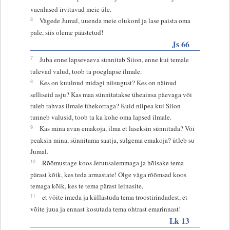
vaenlased irvitavad meie üle.
8
Vägede Jumal, uuenda meie olukord ja lase paista oma
pale, siis oleme päästetud!
Js 66
7
Juba enne lapsevaeva sünnitab Siion, enne kui temale
tulevad valud, toob ta poeglapse ilmale.
8
Kes on kuulnud midagi niisugust? Kes on näinud
selliseid asju? Kas maa sünnitatakse üheainsa päevaga või
tuleb rahvas ilmale ühekorraga? Kuid niipea kui Siion
tunneb valusid, toob ta ka kohe oma lapsed ilmale.
9
Kas mina avan emakoja, ilma et laseksin sünnitada? Või
peaksin mina, sünnitama saatja, sulgema emakoja? ütleb su
Jumal.
10
Rõõmustage koos Jeruusalemmaga ja hõisake tema
pärast kõik, kes teda armastate! Olge väga rõõmsad koos
temaga kõik, kes te tema pärast leinasite,
11
et võite imeda ja küllastuda tema troostirindadest, et
võite juua ja ennast kosutada tema ohtrast emarinnast!
Lk 13