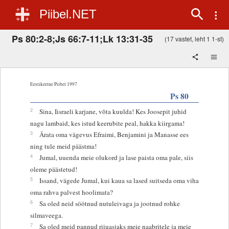
Piibel.NET
Ps 80:2-8;Js 66:7-11;Lk 13:31-35
(17 vastet, leht 1 1-st)
Eestikeelne Piibel 1997
Ps 80
2
Sina, Iisraeli karjane, võta kuulda! Kes Joosepit juhid
nagu lambaid, kes istud keerubite peal, hakka kiirgama!
3
Ärata oma vägevus Efraimi, Benjamini ja Manasse ees
ning tule meid päästma!
4
Jumal, uuenda meie olukord ja lase paista oma pale, siis
oleme päästetud!
5
Issand, vägede Jumal, kui kaua sa lased suitseda oma viha
oma rahva palvest hoolimata?
6
Sa oled neid söötnud nutuleivaga ja jootnud rohke
silmaveega.
7
Sa oled meid pannud riiuasjaks meie naabritele ja meie