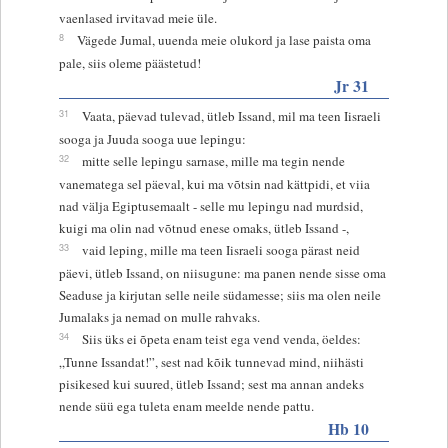
vaenlased irvitavad meie üle.
8
Vägede Jumal, uuenda meie olukord ja lase paista oma
pale, siis oleme päästetud!
Jr 31
31
Vaata, päevad tulevad, ütleb Issand, mil ma teen Iisraeli
sooga ja Juuda sooga uue lepingu:
32
mitte selle lepingu sarnase, mille ma tegin nende
vanematega sel päeval, kui ma võtsin nad kättpidi, et viia
nad välja Egiptusemaalt - selle mu lepingu nad murdsid,
kuigi ma olin nad võtnud enese omaks, ütleb Issand -,
33
vaid leping, mille ma teen Iisraeli sooga pärast neid
päevi, ütleb Issand, on niisugune: ma panen nende sisse oma
Seaduse ja kirjutan selle neile südamesse; siis ma olen neile
Jumalaks ja nemad on mulle rahvaks.
34
Siis üks ei õpeta enam teist ega vend venda, öeldes:
„Tunne Issandat!”, sest nad kõik tunnevad mind, niihästi
pisikesed kui suured, ütleb Issand; sest ma annan andeks
nende süü ega tuleta enam meelde nende pattu.
Hb 10