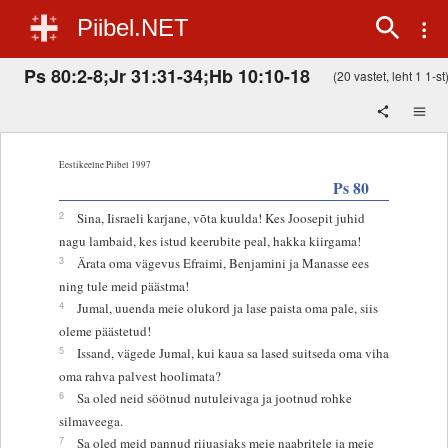
Piibel.NET
Ps 80:2-8;Jr 31:31-34;Hb 10:10-18
(20 vastet, leht 1 1-st
Eestikeelne Piibel 1997
Ps 80
2
Sina, Iisraeli karjane, võta kuulda! Kes Joosepit juhid
nagu lambaid, kes istud keerubite peal, hakka kiirgama!
3
Ärata oma vägevus Efraimi, Benjamini ja Manasse ees
ning tule meid päästma!
4
Jumal, uuenda meie olukord ja lase paista oma pale, siis
oleme päästetud!
5
Issand, vägede Jumal, kui kaua sa lased suitseda oma viha
oma rahva palvest hoolimata?
6
Sa oled neid söötnud nutuleivaga ja jootnud rohke
silmaveega.
7
Sa oled meid pannud riiuasjaks meie naabritele ja meie