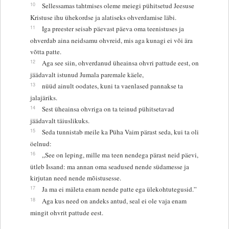
10
Sellessamas tahtmises oleme meiegi pühitsetud Jeesuse
Kristuse ihu ühekordse ja alatiseks ohverdamise läbi.
11
Iga preester seisab päevast päeva oma teenistuses ja
ohverdab aina neidsamu ohvreid, mis aga kunagi ei või ära
võtta patte.
12
Aga see siin, ohverdanud üheainsa ohvri pattude eest, on
jäädavalt istunud Jumala paremale käele,
13
nüüd ainult oodates, kuni ta vaenlased pannakse ta
jalajäriks.
14
Sest üheainsa ohvriga on ta teinud pühitsetavad
jäädavalt täiuslikuks.
15
Seda tunnistab meile ka Püha Vaim pärast seda, kui ta oli
öelnud:
16
„See on leping, mille ma teen nendega pärast neid päevi,
ütleb Issand: ma annan oma seadused nende südamesse ja
kirjutan need nende mõistusesse.
17
Ja ma ei mäleta enam nende patte ega ülekohtutegusid.”
18
Aga kus need on andeks antud, seal ei ole vaja enam
mingit ohvrit pattude eest.