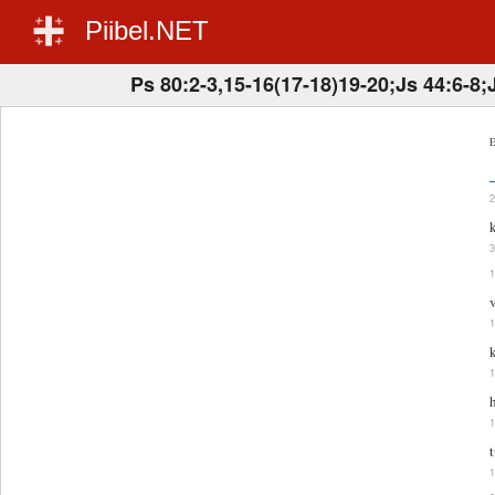
Piibel.NET
Ps 80:2-3,15-16(17-18)19-20;Js 44:6-8;
E