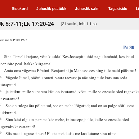
Sisukord
Juhuslik peatükk
Juhuslik salm
Tagasiside
L
Jk 5:7-11;Lk 17:20-24
(21 vastet, leht 1 1-st)
estikeelne Piibel 1997
Ps 80
2
Sina, Iisraeli karjane, võta kuulda! Kes Joosepit juhid nagu lambaid, kes istud
keerubite peal, hakka kiirgama!
3
Ärata oma vägevus Efraimi, Benjamini ja Manasse ees ning tule meid päästma!
15
Vägede Jumal, pöördu ometi, vaata taevast ja näe ning tule katsuma seda
viinapuud
16
ja istikut, mille su parem käsi on istutanud, võsu, mille sa enesele oled tugevak
kasvatanud!
17
See on tulega ära põletatud, see on maha lõigatud; nad on su palge sõitlusest
hukkunud.
18
Sinu käsi olgu su parema käe mehe, inimesepoja üle, kelle sa enesele oled
tugevaks kasvatanud!
19
Siis me ei tagane sinust! Elusta meid, siis me kuulutame sinu nime!