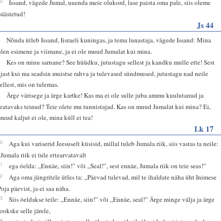
20
Issand, vägede Jumal, uuenda meie olukord, lase paista oma pale, siis oleme
päästetud!
Js 44
6
Nõnda ütleb Issand, Iisraeli kuningas, ja tema lunastaja, vägede Issand: Mina
olen esimene ja viimane, ja ei ole muud Jumalat kui mina.
7
Kes on minu sarnane? See hüüdku, jutustagu sellest ja kandku mulle ette! Sest
ajast kui ma seadsin muistse rahva ja tulevased sündmused, jutustagu nad neile
sellest, mis on tulemas.
8
Ärge värisege ja ärge kartke! Kas ma ei ole sulle juba ammu kuulutanud ja
teatavaks teinud? Teie olete mu tunnistajad. Kas on muud Jumalat kui mina? Ei,
muud kaljut ei ole, mina küll ei tea!
Lk 17
20
Aga kui variserid Jeesuselt küsisid, millal tuleb Jumala riik, siis vastas ta neile:
„Jumala riik ei tule ettearvatavalt
21
ega öelda: „Ennäe, siin!” või „Seal!”, sest ennäe, Jumala riik on teie seas!”
22
Aga oma jüngritele ütles ta: „Päevad tulevad, mil te ihaldate näha üht Inimese
Poja päevist, ja ei saa näha.
23
Siis öeldakse teile: „Ennäe, siin!” või „Ennäe, seal!” Ärge minge välja ja ärge
jookske selle järele,
24