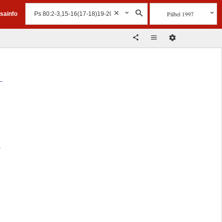
Piibel 1997
isainfo
s