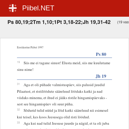
Piibel.NET
Ps 80,19;2Tm 1,10;1Pt 3,18-22;Jh 19,31-42
(19 vast
Eestikeelne Piibel 1997
Ps 80
19
Siis me ei tagane sinust! Elusta meid, siis me kuulutame
sinu nime!
Jh 19
31
Aga et oli pühade valmistuspäev, siis palusid juudid
Pilaatust, et ristilöödute sääreluud löödaks katki ja nad
viidaks minema, et ihud ei jääks ristile hingamispäevaks -
sest see hingamispäev oli suur püha.
32
Sõdurid tulid nüüd ja lõid katki sääreluud nii esimesel
kui teisel, kes koos Jeesusega olid risti löödud.
33
Aga kui nad tulid Jeesuse juurde ja nägid, et ta oli juba