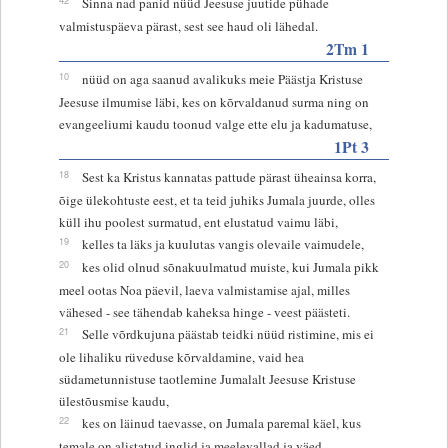
Sinna nad panid nüüd Jeesuse juutide pühade
valmistuspäeva pärast, sest see haud oli lähedal.
2Tm 1
10
nüüd on aga saanud avalikuks meie Päästja Kristuse
Jeesuse ilmumise läbi, kes on kõrvaldanud surma ning on
evangeeliumi kaudu toonud valge ette elu ja kadumatuse,
1Pt 3
18
Sest ka Kristus kannatas pattude pärast üheainsa korra,
õige ülekohtuste eest, et ta teid juhiks Jumala juurde, olles
küll ihu poolest surmatud, ent elustatud vaimu läbi,
19
kelles ta läks ja kuulutas vangis olevaile vaimudele,
20
kes olid olnud sõnakuulmatud muiste, kui Jumala pikk
meel ootas Noa päevil, laeva valmistamise ajal, milles
vähesed - see tähendab kaheksa hinge - veest päästeti.
21
Selle võrdkujuna päästab teidki nüüd ristimine, mis ei
ole lihaliku rüveduse kõrvaldamine, vaid hea
südametunnistuse taotlemine Jumalalt Jeesuse Kristuse
ülestõusmise kaudu,
22
kes on läinud taevasse, on Jumala paremal käel, kus
temale on alistatud inglid ja meelevallad ja väed.