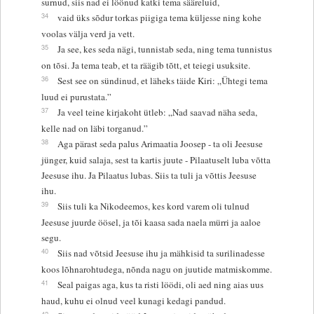
surnud, siis nad ei löönud katki tema sääreluid,
34
vaid üks sõdur torkas piigiga tema küljesse ning kohe
voolas välja verd ja vett.
35
Ja see, kes seda nägi, tunnistab seda, ning tema tunnistus
on tõsi. Ja tema teab, et ta räägib tõtt, et teiegi usuksite.
36
Sest see on sündinud, et läheks täide Kiri: „Ühtegi tema
luud ei purustata.”
37
Ja veel teine kirjakoht ütleb: „Nad saavad näha seda,
kelle nad on läbi torganud.”
38
Aga pärast seda palus Arimaatia Joosep - ta oli Jeesuse
jünger, kuid salaja, sest ta kartis juute - Pilaatuselt luba võtta
Jeesuse ihu. Ja Pilaatus lubas. Siis ta tuli ja võttis Jeesuse
ihu.
39
Siis tuli ka Nikodeemos, kes kord varem oli tulnud
Jeesuse juurde öösel, ja tõi kaasa sada naela mürri ja aaloe
segu.
40
Siis nad võtsid Jeesuse ihu ja mähkisid ta surilinadesse
koos lõhnarohtudega, nõnda nagu on juutide matmiskomme.
41
Seal paigas aga, kus ta risti löödi, oli aed ning aias uus
haud, kuhu ei olnud veel kunagi kedagi pandud.
42