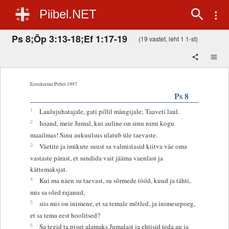
Piibel.NET
Ps 8;Õp 3:13-18;Ef 1:17-19
(19 vastet, leht 1 1-st)
Eestikeelne Piibel 1997
Ps 8
1
Laulujuhatajale, gati pillil mängijale; Taaveti laul.
2
Issand, meie Jumal, kui auline on sinu nimi kogu
maailmas! Sinu aukuulsus ulatub üle taevaste.
3
Väetite ja imikute suust sa valmistasid kiitva väe oma
vastaste pärast, et sundida vait jääma vaenlast ja
kättemaksjat.
4
Kui ma näen su taevast, su sõrmede tööd, kuud ja tähti,
mis sa oled rajanud,
5
siis mis on inimene, et sa temale mõtled, ja inimesepoeg,
et sa tema eest hoolitsed?
6
Sa tegid ta pisut alamaks Jumalast ja ehtisid teda au ja