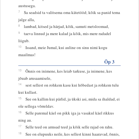
austusega.
7
Sa seadsid ta valitsema oma kätetööd; kõik sa panid tema
jalge alla,
8
lambad, kitsed ja härjad, kõik, samuti metsloomad,
9
taeva linnud ja mere kalad ja kõik, mis mere radadel
liigub.
10
Issand, meie Jumal, kui auline on sinu nimi kogu
maailmas!
Õp 3
13
Õnnis on inimene, kes leiab tarkuse, ja inimene, kes
jõuab arusaamisele,
14
sest sellest on rohkem kasu kui hõbedast ja rohkem tulu
kui kullast.
15
See on kallim kui pärlid, ja ükski asi, mida sa ihaldad, ei
ole sellega võrreldav.
16
Selle paremal käel on pikk iga ja vasakul käel rikkus
ning au.
17
Selle teed on armsad teed ja kõik selle rajad on rahu.
18
See on elupuuks neile, kes sellest kinni haaravad, õnnis,