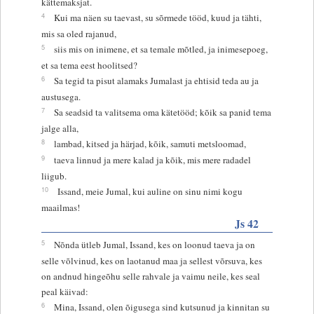
kättemaksjat.
4
Kui ma näen su taevast, su sõrmede tööd, kuud ja tähti,
mis sa oled rajanud,
5
siis mis on inimene, et sa temale mõtled, ja inimesepoeg,
et sa tema eest hoolitsed?
6
Sa tegid ta pisut alamaks Jumalast ja ehtisid teda au ja
austusega.
7
Sa seadsid ta valitsema oma kätetööd; kõik sa panid tema
jalge alla,
8
lambad, kitsed ja härjad, kõik, samuti metsloomad,
9
taeva linnud ja mere kalad ja kõik, mis mere radadel
liigub.
10
Issand, meie Jumal, kui auline on sinu nimi kogu
maailmas!
Js 42
5
Nõnda ütleb Jumal, Issand, kes on loonud taeva ja on
selle võlvinud, kes on laotanud maa ja sellest võrsuva, kes
on andnud hingeõhu selle rahvale ja vaimu neile, kes seal
peal käivad:
6
Mina, Issand, olen õigusega sind kutsunud ja kinnitan su