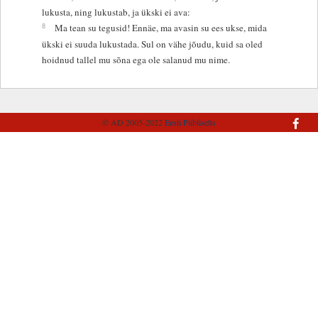
lukusta, ning lukustab, ja ükski ei ava:
8
Ma tean su tegusid! Ennäe, ma avasin su ees ukse, mida
ükski ei suuda lukustada. Sul on vähe jõudu, kuid sa oled
hoidnud tallel mu sõna ega ole salanud mu nime.
© AD 2005-2022
Eesti Piibliselts