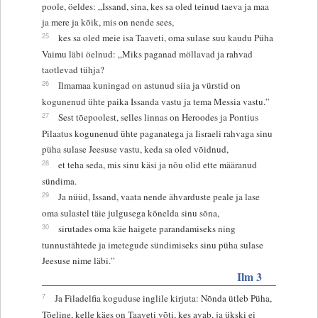
poole, öeldes: „Issand, sina, kes sa oled teinud taeva ja maa
ja mere ja kõik, mis on nende sees,
25
kes sa oled meie isa Taaveti, oma sulase suu kaudu Püha
Vaimu läbi öelnud: „Miks paganad möllavad ja rahvad
taotlevad tühja?
26
Ilmamaa kuningad on astunud siia ja vürstid on
kogunenud ühte paika Issanda vastu ja tema Messia vastu.”
27
Sest tõepoolest, selles linnas on Heroodes ja Pontius
Pilaatus kogunenud ühte paganatega ja Iisraeli rahvaga sinu
püha sulase Jeesuse vastu, keda sa oled võidnud,
28
et teha seda, mis sinu käsi ja nõu olid ette määranud
sündima.
29
Ja nüüd, Issand, vaata nende ähvarduste peale ja lase
oma sulastel täie julgusega kõnelda sinu sõna,
30
sirutades oma käe haigete parandamiseks ning
tunnustähtede ja imetegude sündimiseks sinu püha sulase
Jeesuse nime läbi.”
Ilm 3
7
Ja Filadelfia koguduse inglile kirjuta: Nõnda ütleb Püha,
Tõeline, kelle käes on Taaveti võti, kes avab, ja ükski ei