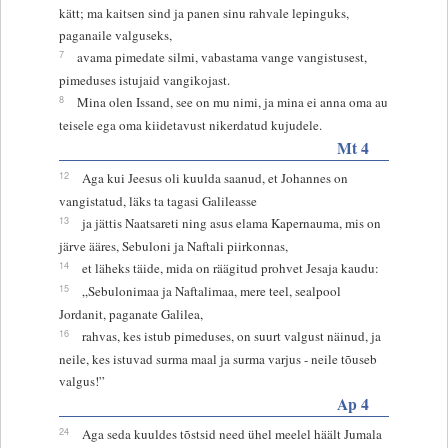
kätt; ma kaitsen sind ja panen sinu rahvale lepinguks,
paganaile valguseks,
7
avama pimedate silmi, vabastama vange vangistusest,
pimeduses istujaid vangikojast.
8
Mina olen Issand, see on mu nimi, ja mina ei anna oma au
teisele ega oma kiidetavust nikerdatud kujudele.
Mt 4
12
Aga kui Jeesus oli kuulda saanud, et Johannes on
vangistatud, läks ta tagasi Galileasse
13
ja jättis Naatsareti ning asus elama Kapernauma, mis on
järve ääres, Sebuloni ja Naftali piirkonnas,
14
et läheks täide, mida on räägitud prohvet Jesaja kaudu:
15
„Sebulonimaa ja Naftalimaa, mere teel, sealpool
Jordanit, paganate Galilea,
16
rahvas, kes istub pimeduses, on suurt valgust näinud, ja
neile, kes istuvad surma maal ja surma varjus - neile tõuseb
valgus!”
Ap 4
24
Aga seda kuuldes tõstsid need ühel meelel häält Jumala