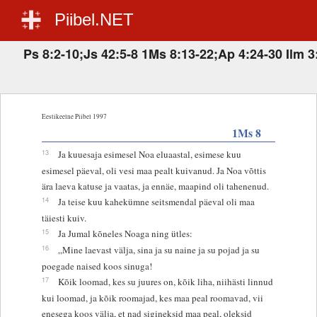
Piibel.NET
Ps 8:2-10;Js 42:5-8 1Ms 8:13-22;Ap 4:24-30 Ilm 3
Eestikeelne Piibel 1997
1Ms 8
13
Ja kuuesaja esimesel Noa eluaastal, esimese kuu
esimesel päeval, oli vesi maa pealt kuivanud. Ja Noa võttis
ära laeva katuse ja vaatas, ja ennäe, maapind oli tahenenud.
14
Ja teise kuu kahekümne seitsmendal päeval oli maa
täiesti kuiv.
15
Ja Jumal kõneles Noaga ning ütles:
16
„Mine laevast välja, sina ja su naine ja su pojad ja su
poegade naised koos sinuga!
17
Kõik loomad, kes su juures on, kõik liha, niihästi linnud
kui loomad, ja kõik roomajad, kes maa peal roomavad, vii
enesega koos välja, et nad sigineksid maa peal, oleksid