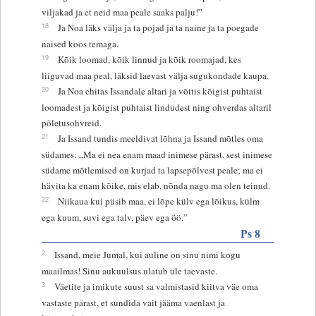
viljakad ja et neid maa peale saaks palju!”
18
Ja Noa läks välja ja ta pojad ja ta naine ja ta poegade
naised koos temaga.
19
Kõik loomad, kõik linnud ja kõik roomajad, kes
liiguvad maa peal, läksid laevast välja sugukondade kaupa.
20
Ja Noa ehitas Issandale altari ja võttis kõigist puhtaist
loomadest ja kõigist puhtaist lindudest ning ohverdas altaril
põletusohvreid.
21
Ja Issand tundis meeldivat lõhna ja Issand mõtles oma
südames: „Ma ei nea enam maad inimese pärast, sest inimese
südame mõtlemised on kurjad ta lapsepõlvest peale; ma ei
hävita ka enam kõike, mis elab, nõnda nagu ma olen teinud.
22
Niikaua kui püsib maa, ei lõpe külv ega lõikus, külm
ega kuum, suvi ega talv, päev ega öö.”
Ps 8
2
Issand, meie Jumal, kui auline on sinu nimi kogu
maailmas! Sinu aukuulsus ulatub üle taevaste.
3
Väetite ja imikute suust sa valmistasid kiitva väe oma
vastaste pärast, et sundida vait jääma vaenlast ja