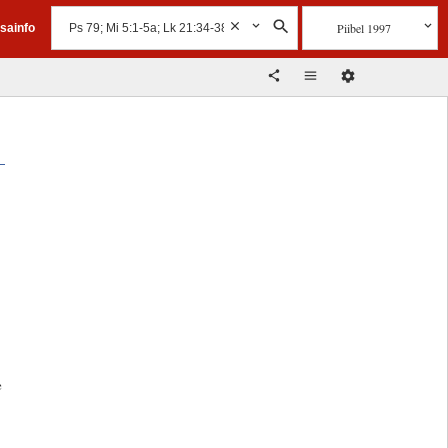
Piibel 1997
isainfo
e