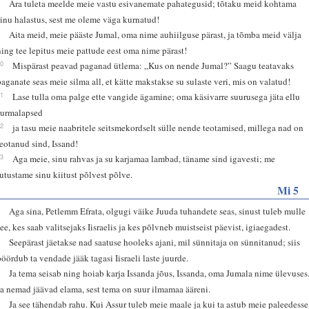
8
Ära tuleta meelde meie vastu esivanemate pahategusid; tõtaku meid kohtama
sinu halastus, sest me oleme väga kurnatud!
9
Aita meid, meie pääste Jumal, oma nime auhiilguse pärast, ja tõmba meid välja
ning tee lepitus meie pattude eest oma nime pärast!
10
Mispärast peavad paganad ütlema: „Kus on nende Jumal?” Saagu teatavaks
paganate seas meie silma all, et kätte makstakse su sulaste veri, mis on valatud!
11
Lase tulla oma palge ette vangide ägamine; oma käsivarre suurusega jäta ellu
surmalapsed
12
ja tasu meie naabritele seitsmekordselt sülle nende teotamised, millega nad on
teotanud sind, Issand!
13
Aga meie, sinu rahvas ja su karjamaa lambad, täname sind igavesti; me
jutustame sinu kiitust põlvest põlve.
Mi 5
1
Aga sina, Petlemm Efrata, olgugi väike Juuda tuhandete seas, sinust tuleb mulle
see, kes saab valitsejaks Iisraelis ja kes põlvneb muistseist päevist, igiaegadest.
2
Seepärast jäetakse nad saatuse hooleks ajani, mil sünnitaja on sünnitanud; siis
pöördub ta vendade jääk tagasi Iisraeli laste juurde.
3
Ja tema seisab ning hoiab karja Issanda jõus, Issanda, oma Jumala nime ülevuses
Ja nemad jäävad elama, sest tema on suur ilmamaa ääreni.
4
Ja see tähendab rahu. Kui Assur tuleb meie maale ja kui ta astub meie paleedesse