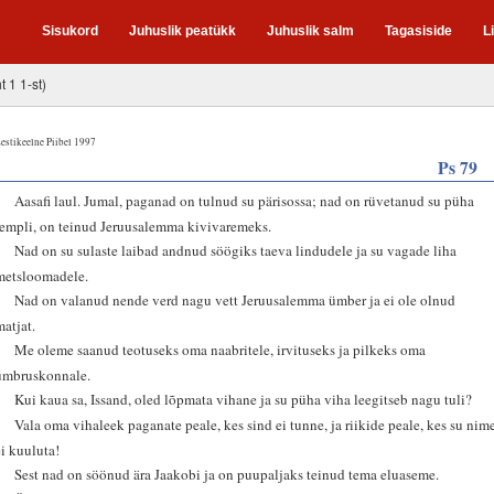
Sisukord
Juhuslik peatükk
Juhuslik salm
Tagasiside
L
t 1 1-st)
estikeelne Piibel 1997
Ps 79
1
Aasafi laul. Jumal, paganad on tulnud su pärisossa; nad on rüvetanud su püha
templi, on teinud Jeruusalemma kivivaremeks.
2
Nad on su sulaste laibad andnud söögiks taeva lindudele ja su vagade liha
metsloomadele.
3
Nad on valanud nende verd nagu vett Jeruusalemma ümber ja ei ole olnud
matjat.
4
Me oleme saanud teotuseks oma naabritele, irvituseks ja pilkeks oma
ümbruskonnale.
5
Kui kaua sa, Issand, oled lõpmata vihane ja su püha viha leegitseb nagu tuli?
6
Vala oma vihaleek paganate peale, kes sind ei tunne, ja riikide peale, kes su nim
ei kuuluta!
7
Sest nad on söönud ära Jaakobi ja on puupaljaks teinud tema eluaseme.