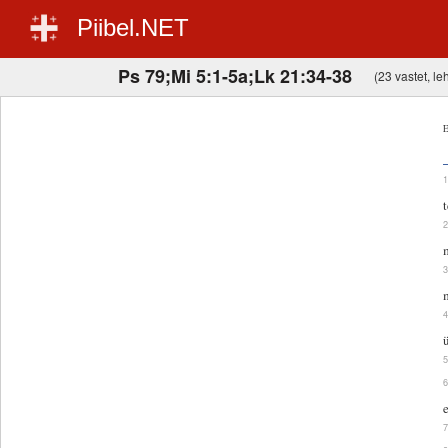
Piibel.NET
Ps 79;Mi 5:1-5a;Lk 21:34-38
(23 vastet, leh
E