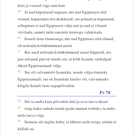
kitsi ja veiseid väga suur kari.
39
Ja nad küpsetasid taignast, mis nad Egiptusest olid
toonud, hapnemata leivakakkusid; see polnud ju hapnenud,
sellepärast et nad Egiptusest välja aeti ja nad ei võinud
viivitada, samuti mitte enestele teerooga valmistada.
40
Iisraeli laste elamisaega, mis nad Egiptuses olid elanud,
oli nelisada kolmkümmend aastat.
41
Kui need nelisada kolmkümmend aastat lõppesid, siis
just selsamal päeval sündis see, et kõik Issanda väehulgad
läksid Egiptusemaalt välja.
42
See oli valvamisöö Issandale, nende väljaviimiseks
Egiptusemaalt; see on Issandale kuuluv öö, valvamiseks
kõigile Iisraeli laste sugupõlvedele.
Ps 78
23
Siis ta andis käsu pilvedele ülal ja avas taeva uksed
24
ning laskis sadada nende peale mannat toiduks; ta andis
neile taeva vilja.
25
Inimene sõi inglite leiba; ta lähetas neile rooga, nõnda et
küllalt sai.