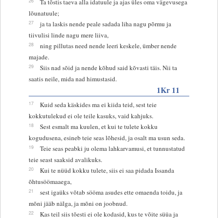
26
Ta tõstis taeva alla idatuule ja ajas üles oma vägevusega
lõunatuule;
27
ja ta laskis nende peale sadada liha nagu põrmu ja
tiivulisi linde nagu mere liiva,
28
ning pillutas need nende leeri keskele, ümber nende
majade.
29
Siis nad sõid ja nende kõhud said kõvasti täis. Nii ta
saatis neile, mida nad himustasid.
1Kr 11
17
Kuid seda käskides ma ei kiida teid, sest teie
kokkutulekud ei ole teile kasuks, vaid kahjuks.
18
Sest esmalt ma kuulen, et kui te tulete kokku
kogudusena, esineb teie seas lõhesid, ja osalt ma usun seda.
19
Teie seas peabki ju olema lahkarvamusi, et tunnustatud
teie seast saaksid avalikuks.
20
Kui te nüüd kokku tulete, siis ei saa pidada Issanda
õhtusöömaaega,
21
sest igaüks võtab sööma asudes ette omaenda toidu, ja
mõni jääb nälga, ja mõni on joobnud.
22
Kas teil siis tõesti ei ole kodasid, kus te võite süüa ja