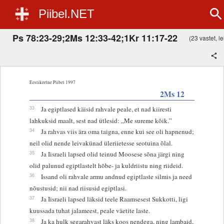
Piibel.NET
Ps 78:23-29;2Ms 12:33-42;1Kr 11:17-22
(23 vastet, le
Eestikeelne Piibel 1997
2Ms 12
33
Ja egiptlased käisid rahvale peale, et nad kiiresti
lahkuksid maalt, sest nad ütlesid: „Me sureme kõik.”
34
Ja rahvas viis ära oma taigna, enne kui see oli hapnenud;
neil olid nende leivakünad üleriietesse seotuina õlal.
35
Ja Iisraeli lapsed olid teinud Moosese sõna järgi ning
olid palunud egiptlastelt hõbe- ja kuldriistu ning riideid.
36
Issand oli rahvale armu andnud egiptlaste silmis ja need
nõustusid; nii nad riisusid egiptlasi.
37
Ja Iisraeli lapsed läksid teele Raamsesest Sukkotti, ligi
kuussada tuhat jalameest, peale väetite laste.
38
Ja ka hulk segarahvast läks koos nendega, ning lambaid,