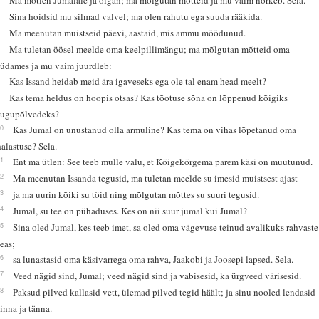
5
Sina hoidsid mu silmad valvel; ma olen rahutu ega suuda rääkida.
6
Ma meenutan muistseid päevi, aastaid, mis ammu möödunud.
7
Ma tuletan öösel meelde oma keelpillimängu; ma mõlgutan mõtteid oma
südames ja mu vaim juurdleb:
8
Kas Issand heidab meid ära igaveseks ega ole tal enam head meelt?
9
Kas tema heldus on hoopis otsas? Kas tõotuse sõna on lõppenud kõigiks
sugupõlvedeks?
10
Kas Jumal on unustanud olla armuline? Kas tema on vihas lõpetanud oma
halastuse? Sela.
11
Ent ma ütlen: See teeb mulle valu, et Kõigekõrgema parem käsi on muutunud.
12
Ma meenutan Issanda tegusid, ma tuletan meelde su imesid muistsest ajast
13
ja ma uurin kõiki su töid ning mõlgutan mõttes su suuri tegusid.
14
Jumal, su tee on pühaduses. Kes on nii suur jumal kui Jumal?
15
Sina oled Jumal, kes teeb imet, sa oled oma vägevuse teinud avalikuks rahvaste
seas;
16
sa lunastasid oma käsivarrega oma rahva, Jaakobi ja Joosepi lapsed. Sela.
17
Veed nägid sind, Jumal; veed nägid sind ja vabisesid, ka ürgveed värisesid.
18
Paksud pilved kallasid vett, ülemad pilved tegid häält; ja sinu nooled lendasid
sinna ja tänna.