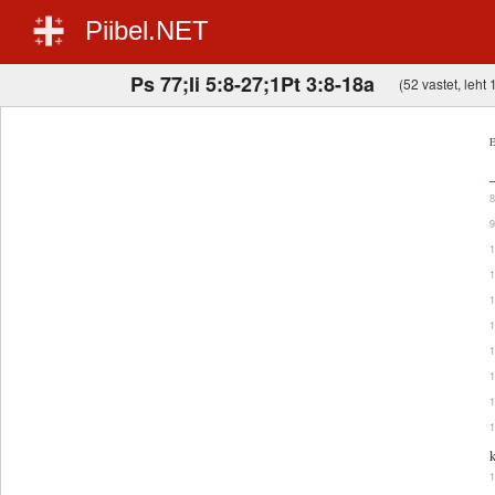
Piibel.NET
Ps 77;Ii 5:8-27;1Pt 3:8-18a
(52 vastet, leht 1
E