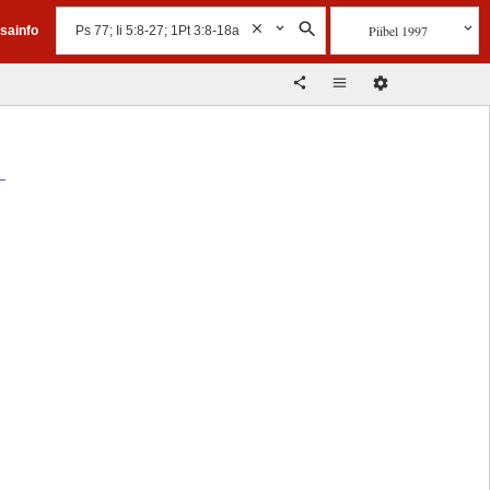
Piibel 1997
isainfo