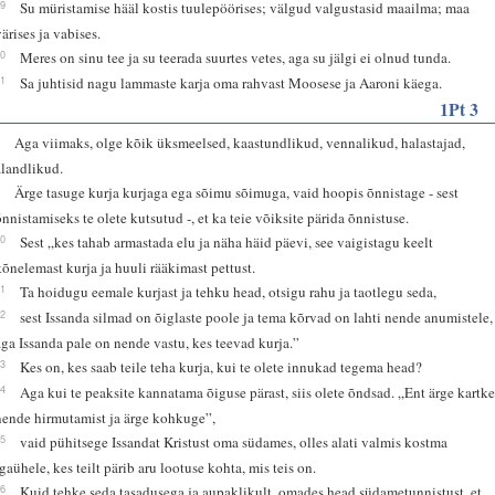
19
Su müristamise hääl kostis tuulepöörises; välgud valgustasid maailma; maa
värises ja vabises.
20
Meres on sinu tee ja su teerada suurtes vetes, aga su jälgi ei olnud tunda.
21
Sa juhtisid nagu lammaste karja oma rahvast Moosese ja Aaroni käega.
1Pt 3
8
Aga viimaks, olge kõik üksmeelsed, kaastundlikud, vennalikud, halastajad,
alandlikud.
9
Ärge tasuge kurja kurjaga ega sõimu sõimuga, vaid hoopis õnnistage - sest
õnnistamiseks te olete kutsutud -, et ka teie võiksite pärida õnnistuse.
10
Sest „kes tahab armastada elu ja näha häid päevi, see vaigistagu keelt
kõnelemast kurja ja huuli rääkimast pettust.
11
Ta hoidugu eemale kurjast ja tehku head, otsigu rahu ja taotlegu seda,
12
sest Issanda silmad on õiglaste poole ja tema kõrvad on lahti nende anumistele,
aga Issanda pale on nende vastu, kes teevad kurja.”
13
Kes on, kes saab teile teha kurja, kui te olete innukad tegema head?
14
Aga kui te peaksite kannatama õiguse pärast, siis olete õndsad. „Ent ärge kartk
nende hirmutamist ja ärge kohkuge”,
15
vaid pühitsege Issandat Kristust oma südames, olles alati valmis kostma
igaühele, kes teilt pärib aru lootuse kohta, mis teis on.
16
Kuid tehke seda tasadusega ja aupaklikult, omades head südametunnistust, et