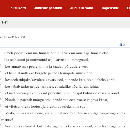
Sisukord
Juhuslik peatükk
Juhuslik salm
Tagasiside
L
 1-st)
estikeelne Piibel 1997
Ii 5
8
Ometi pöörduksin ma Jumala poole ja viiksin oma asja Jumala ette,
9
kes teeb suuri ja uurimatuid asju, arvutuid imetegusid,
10
kes annab maa peale vihma ja saadab põldudele vee,
11
et tõsta alandlikke kõrgele ja anda leinajaile suurt õnne,
12
kes teeb tühjaks kavalate kavatsused, et nende kätetöö ei läheks korda,
13
kes tabab tarku nende tarkuses, et salalike nõu läheks luhta,
14
et nad päevaajal kohtaksid pimedust ja lõunaajal kobaksid otsekui öösel.
15
Nõnda ta päästab mõõga eest, nende suu eest, vaese vägeva käest,
16
et viletsal oleks lootust ja ülekohus suleks oma suu.
17
Vaata, õnnis on inimene, keda Jumal noomib. Ära siis põlga Kõigevägevama
karistust!
18
Sest tema valmistab küll valu, aga tema ka seob haavad, tema lööb, aga tema