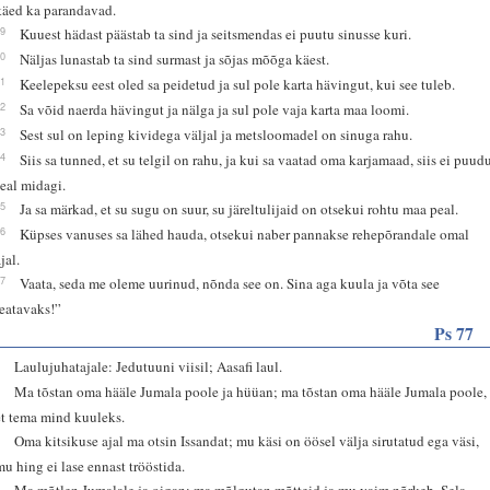
käed ka parandavad.
19
Kuuest hädast päästab ta sind ja seitsmendas ei puutu sinusse kuri.
20
Näljas lunastab ta sind surmast ja sõjas mõõga käest.
21
Keelepeksu eest oled sa peidetud ja sul pole karta hävingut, kui see tuleb.
22
Sa võid naerda hävingut ja nälga ja sul pole vaja karta maa loomi.
23
Sest sul on leping kividega väljal ja metsloomadel on sinuga rahu.
24
Siis sa tunned, et su telgil on rahu, ja kui sa vaatad oma karjamaad, siis ei puud
seal midagi.
25
Ja sa märkad, et su sugu on suur, su järeltulijaid on otsekui rohtu maa peal.
26
Küpses vanuses sa lähed hauda, otsekui naber pannakse rehepõrandale omal
jal.
27
Vaata, seda me oleme uurinud, nõnda see on. Sina aga kuula ja võta see
teatavaks!”
Ps 77
1
Laulujuhatajale: Jedutuuni viisil; Aasafi laul.
2
Ma tõstan oma hääle Jumala poole ja hüüan; ma tõstan oma hääle Jumala poole,
et tema mind kuuleks.
3
Oma kitsikuse ajal ma otsin Issandat; mu käsi on öösel välja sirutatud ega väsi,
mu hing ei lase ennast trööstida.
4
Ma mõtlen Jumalale ja oigan; ma mõlgutan mõtteid ja mu vaim nõrkeb. Sela.