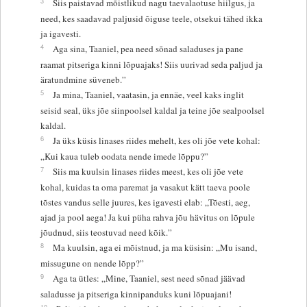
3
Siis paistavad mõistlikud nagu taevalaotuse hiilgus, ja
need, kes saadavad paljusid õiguse teele, otsekui tähed ikka
ja igavesti.
4
Aga sina, Taaniel, pea need sõnad saladuses ja pane
raamat pitseriga kinni lõpuajaks! Siis uurivad seda paljud ja
äratundmine süveneb.”
5
Ja mina, Taaniel, vaatasin, ja ennäe, veel kaks inglit
seisid seal, üks jõe siinpoolsel kaldal ja teine jõe sealpoolsel
kaldal.
6
Ja üks küsis linases riides mehelt, kes oli jõe vete kohal:
„Kui kaua tuleb oodata nende imede lõppu?”
7
Siis ma kuulsin linases riides meest, kes oli jõe vete
kohal, kuidas ta oma paremat ja vasakut kätt taeva poole
tõstes vandus selle juures, kes igavesti elab: „Tõesti, aeg,
ajad ja pool aega! Ja kui püha rahva jõu hävitus on lõpule
jõudnud, siis teostuvad need kõik.”
8
Ma kuulsin, aga ei mõistnud, ja ma küsisin: „Mu isand,
missugune on nende lõpp?”
9
Aga ta ütles: „Mine, Taaniel, sest need sõnad jäävad
saladusse ja pitseriga kinnipanduks kuni lõpuajani!
10