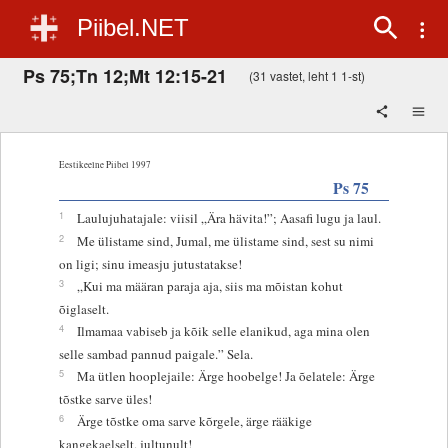
Piibel.NET
Ps 75;Tn 12;Mt 12:15-21
(31 vastet, leht 1 1-st)
Eestikeelne Piibel 1997
Ps 75
1
Laulujuhatajale: viisil „Ära hävita!”; Aasafi lugu ja laul.
2
Me ülistame sind, Jumal, me ülistame sind, sest su nimi
on ligi; sinu imeasju jutustatakse!
3
„Kui ma määran paraja aja, siis ma mõistan kohut
õiglaselt.
4
Ilmamaa vabiseb ja kõik selle elanikud, aga mina olen
selle sambad pannud paigale.” Sela.
5
Ma ütlen hooplejaile: Ärge hoobelge! Ja õelatele: Ärge
tõstke sarve üles!
6
Ärge tõstke oma sarve kõrgele, ärge rääkige
kangekaelselt, jultunult!