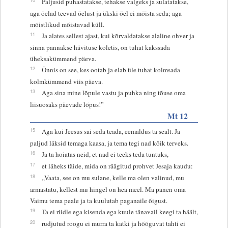
Paljusid puhastatakse, tehakse valgeks ja sulatatakse,
aga õelad teevad õelust ja ükski õel ei mõista seda; aga
mõistlikud mõistavad küll.
11
Ja alates sellest ajast, kui kõrvaldatakse alaline ohver ja
sinna pannakse hävituse koletis, on tuhat kakssada
üheksakümmend päeva.
12
Õnnis on see, kes ootab ja elab üle tuhat kolmsada
kolmkümmend viis päeva.
13
Aga sina mine lõpule vastu ja puhka ning tõuse oma
liisuosaks päevade lõpus!”
Mt 12
15
Aga kui Jeesus sai seda teada, eemaldus ta sealt. Ja
paljud läksid temaga kaasa, ja tema tegi nad kõik terveks.
16
Ja ta hoiatas neid, et nad ei teeks teda tuntuks,
17
et läheks täide, mida on räägitud prohvet Jesaja kaudu:
18
„Vaata, see on mu sulane, kelle ma olen valinud, mu
armastatu, kellest mu hingel on hea meel. Ma panen oma
Vaimu tema peale ja ta kuulutab paganaile õigust.
19
Ta ei riidle ega kisenda ega kuule tänavail keegi ta häält,
20
rudjutud roogu ei murra ta katki ja hõõguvat tahti ei