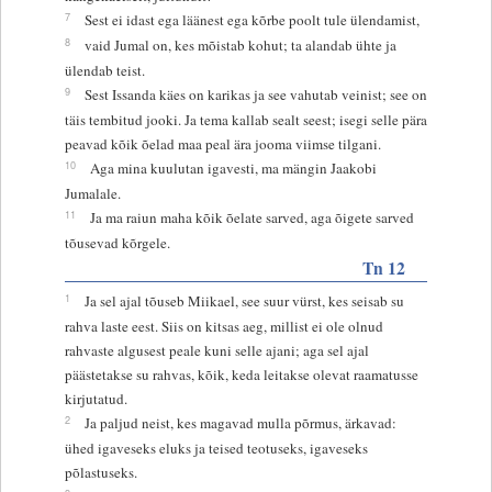
7
Sest ei idast ega läänest ega kõrbe poolt tule ülendamist,
8
vaid Jumal on, kes mõistab kohut; ta alandab ühte ja
ülendab teist.
9
Sest Issanda käes on karikas ja see vahutab veinist; see on
täis tembitud jooki. Ja tema kallab sealt seest; isegi selle pära
peavad kõik õelad maa peal ära jooma viimse tilgani.
10
Aga mina kuulutan igavesti, ma mängin Jaakobi
Jumalale.
11
Ja ma raiun maha kõik õelate sarved, aga õigete sarved
tõusevad kõrgele.
Tn 12
1
Ja sel ajal tõuseb Miikael, see suur vürst, kes seisab su
rahva laste eest. Siis on kitsas aeg, millist ei ole olnud
rahvaste algusest peale kuni selle ajani; aga sel ajal
päästetakse su rahvas, kõik, keda leitakse olevat raamatusse
kirjutatud.
2
Ja paljud neist, kes magavad mulla põrmus, ärkavad:
ühed igaveseks eluks ja teised teotuseks, igaveseks
põlastuseks.