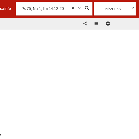
Piibel 1997
isainfo
a
e