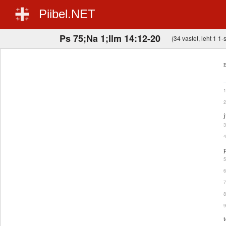
Piibel.NET
Ps 75;Na 1;Ilm 14:12-20
(34 vastet, leht 1 1-s
E