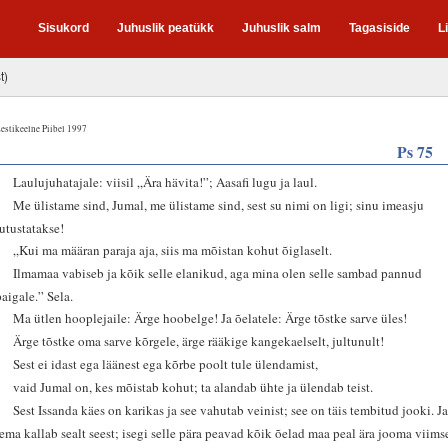
Sisukord
Juhuslik peatükk
Juhuslik salm
Tagasiside
L
t)
estikeelne Piibel 1997
Ps 75
1
Laulujuhatajale: viisil „Ära hävita!”; Aasafi lugu ja laul.
2
Me ülistame sind, Jumal, me ülistame sind, sest su nimi on ligi; sinu imeasju
jutustatakse!
3
„Kui ma määran paraja aja, siis ma mõistan kohut õiglaselt.
4
Ilmamaa vabiseb ja kõik selle elanikud, aga mina olen selle sambad pannud
paigale.” Sela.
5
Ma ütlen hooplejaile: Ärge hoobelge! Ja õelatele: Ärge tõstke sarve üles!
6
Ärge tõstke oma sarve kõrgele, ärge rääkige kangekaelselt, jultunult!
7
Sest ei idast ega läänest ega kõrbe poolt tule ülendamist,
8
vaid Jumal on, kes mõistab kohut; ta alandab ühte ja ülendab teist.
9
Sest Issanda käes on karikas ja see vahutab veinist; see on täis tembitud jooki. J
tema kallab sealt seest; isegi selle pära peavad kõik õelad maa peal ära jooma viims