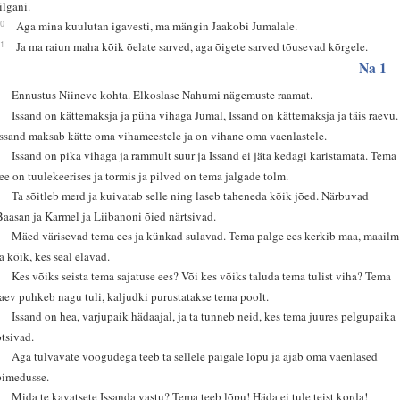
ilgani.
10
Aga mina kuulutan igavesti, ma mängin Jaakobi Jumalale.
11
Ja ma raiun maha kõik õelate sarved, aga õigete sarved tõusevad kõrgele.
Na 1
1
Ennustus Niineve kohta. Elkoslase Nahumi nägemuste raamat.
2
Issand on kättemaksja ja püha vihaga Jumal, Issand on kättemaksja ja täis raevu.
Issand maksab kätte oma vihameestele ja on vihane oma vaenlastele.
3
Issand on pika vihaga ja rammult suur ja Issand ei jäta kedagi karistamata. Tema
tee on tuulekeerises ja tormis ja pilved on tema jalgade tolm.
4
Ta sõitleb merd ja kuivatab selle ning laseb taheneda kõik jõed. Närbuvad
Baasan ja Karmel ja Liibanoni õied närtsivad.
5
Mäed värisevad tema ees ja künkad sulavad. Tema palge ees kerkib maa, maailm
ja kõik, kes seal elavad.
6
Kes võiks seista tema sajatuse ees? Või kes võiks taluda tema tulist viha? Tema
raev puhkeb nagu tuli, kaljudki purustatakse tema poolt.
7
Issand on hea, varjupaik hädaajal, ja ta tunneb neid, kes tema juures pelgupaika
otsivad.
8
Aga tulvavate voogudega teeb ta sellele paigale lõpu ja ajab oma vaenlased
pimedusse.
9
Mida te kavatsete Issanda vastu? Tema teeb lõpu! Häda ei tule teist korda!