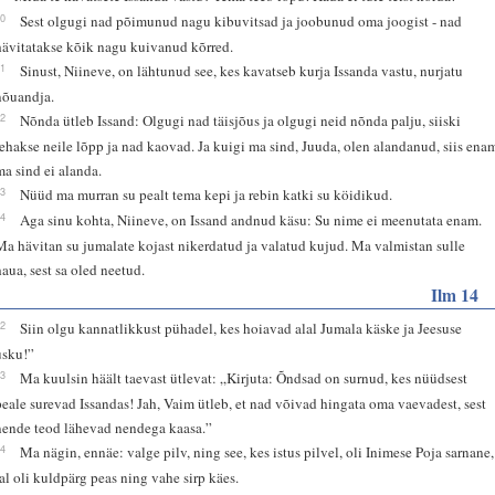
10
Sest olgugi nad põimunud nagu kibuvitsad ja joobunud oma joogist - nad
hävitatakse kõik nagu kuivanud kõrred.
11
Sinust, Niineve, on lähtunud see, kes kavatseb kurja Issanda vastu, nurjatu
nõuandja.
12
Nõnda ütleb Issand: Olgugi nad täisjõus ja olgugi neid nõnda palju, siiski
tehakse neile lõpp ja nad kaovad. Ja kuigi ma sind, Juuda, olen alandanud, siis ena
ma sind ei alanda.
13
Nüüd ma murran su pealt tema kepi ja rebin katki su köidikud.
14
Aga sinu kohta, Niineve, on Issand andnud käsu: Su nime ei meenutata enam.
Ma hävitan su jumalate kojast nikerdatud ja valatud kujud. Ma valmistan sulle
haua, sest sa oled neetud.
Ilm 14
12
Siin olgu kannatlikkust pühadel, kes hoiavad alal Jumala käske ja Jeesuse
usku!”
13
Ma kuulsin häält taevast ütlevat: „Kirjuta: Õndsad on surnud, kes nüüdsest
peale surevad Issandas! Jah, Vaim ütleb, et nad võivad hingata oma vaevadest, sest
nende teod lähevad nendega kaasa.”
14
Ma nägin, ennäe: valge pilv, ning see, kes istus pilvel, oli Inimese Poja sarnane,
tal oli kuldpärg peas ning vahe sirp käes.