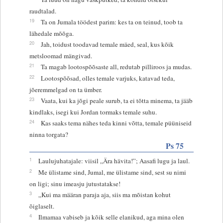
raudtalad.
19
Ta on Jumala töödest parim: kes ta on teinud, toob ta
lähedale mõõga.
20
Jah, toidust toodavad temale mäed, seal, kus kõik
metsloomad mängivad.
21
Ta magab lootospõõsaste all, redutab pilliroos ja mudas.
22
Lootospõõsad, olles temale varjuks, katavad teda,
jõeremmelgad on ta ümber.
23
Vaata, kui ka jõgi peale surub, ta ei tõtta minema, ta jääb
kindlaks, isegi kui Jordan tormaks temale suhu.
24
Kas saaks tema nähes teda kinni võtta, temale püüniseid
ninna torgata?
Ps 75
1
Laulujuhatajale: viisil „Ära hävita!”; Aasafi lugu ja laul.
2
Me ülistame sind, Jumal, me ülistame sind, sest su nimi
on ligi; sinu imeasju jutustatakse!
3
„Kui ma määran paraja aja, siis ma mõistan kohut
õiglaselt.
4
Ilmamaa vabiseb ja kõik selle elanikud, aga mina olen