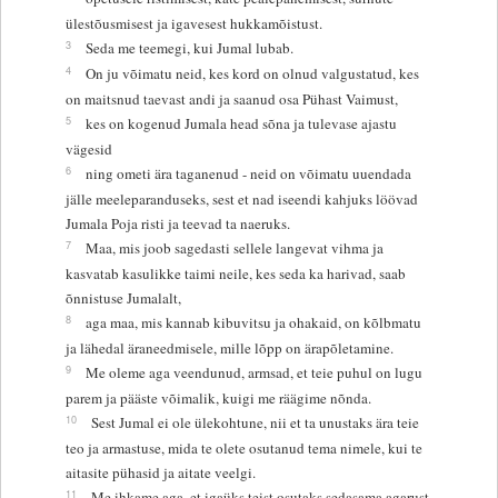
ülestõusmisest ja igavesest hukkamõistust.
3
Seda me teemegi, kui Jumal lubab.
4
On ju võimatu neid, kes kord on olnud valgustatud, kes
on maitsnud taevast andi ja saanud osa Pühast Vaimust,
5
kes on kogenud Jumala head sõna ja tulevase ajastu
vägesid
6
ning ometi ära taganenud - neid on võimatu uuendada
jälle meeleparanduseks, sest et nad iseendi kahjuks löövad
Jumala Poja risti ja teevad ta naeruks.
7
Maa, mis joob sagedasti sellele langevat vihma ja
kasvatab kasulikke taimi neile, kes seda ka harivad, saab
õnnistuse Jumalalt,
8
aga maa, mis kannab kibuvitsu ja ohakaid, on kõlbmatu
ja lähedal äraneedmisele, mille lõpp on ärapõletamine.
9
Me oleme aga veendunud, armsad, et teie puhul on lugu
parem ja pääste võimalik, kuigi me räägime nõnda.
10
Sest Jumal ei ole ülekohtune, nii et ta unustaks ära teie
teo ja armastuse, mida te olete osutanud tema nimele, kui te
aitasite pühasid ja aitate veelgi.
11
Me ihkame aga, et igaüks teist osutaks sedasama agarust