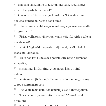
8
Kas sina tahad minu õigust tühjaks teha, süüdistades
mind, et õigustada iseennast?
9
Ons sul siis käsivars nagu Jumalal, või kas sina oma
häälega suudad müristada nagu tema?
10
Ehi ennast siis uhkuse ja väärikusega, pane enesele ülle
hiilgust ja ilu!
11
Päästa valla oma vihavood, vaata kõigi kõrkide peale ja
alanda neid!
12
Vaata kõigi kõrkide peale, rudju neid, ja rõhu õelad
maha otse kohapeal!
13
Mata nad kõik üheskoos põrmu, sule nende silmnäod
salapaika,
14
siis minagi kiidan sind, et su parem käsi on sind
aidanud!
15
Vaata ometi jõehobu, kelle ma olen loonud nagu sinugi:
ta sööb rohtu nagu veis.
16
Ent vaata tema ristluude rammu ja kõhulihaste jõudu.
17
Ta saba on nagu seedritüvi, ta reite kõõlused otsekui
põimitud.
18
Ta luud on nagu vaskputked, ta kondid otsekui