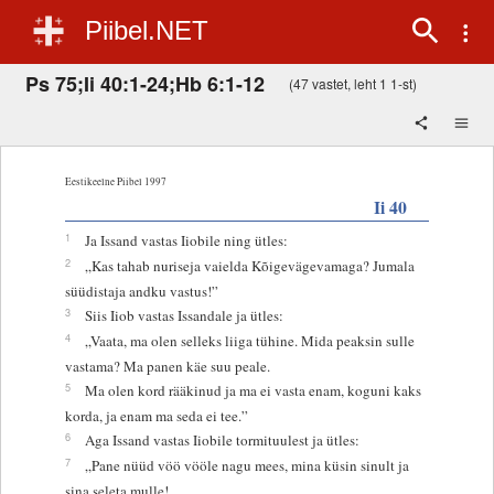
Piibel.NET
Ps 75;Ii 40:1-24;Hb 6:1-12
(47 vastet, leht 1 1-st)
Eestikeelne Piibel 1997
Ii 40
1
Ja Issand vastas Iiobile ning ütles:
2
„Kas tahab nuriseja vaielda Kõigevägevamaga? Jumala
süüdistaja andku vastus!”
3
Siis Iiob vastas Issandale ja ütles:
4
„Vaata, ma olen selleks liiga tühine. Mida peaksin sulle
vastama? Ma panen käe suu peale.
5
Ma olen kord rääkinud ja ma ei vasta enam, koguni kaks
korda, ja enam ma seda ei tee.”
6
Aga Issand vastas Iiobile tormituulest ja ütles:
7
„Pane nüüd vöö vööle nagu mees, mina küsin sinult ja
sina seleta mulle!