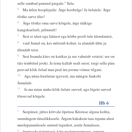
selle sambad pannud paigale.” Sela.
5
Ma ütlen hooplejaile: Ärge hoobelge! Ja õelatele: Ärge
tõstke sarve üles!
6
Ärge tõstke oma sarve kõrgele, ärge rääkige
kangekaelselt, jultunult!
7
Sest ei idast ega läänest ega kõrbe poolt tule ülendamist,
8
vaid Jumal on, kes mõistab kohut; ta alandab ühte ja
ülendab teist.
9
Sest Issanda käes on karikas ja see vahutab veinist; see on
täis tembitud jooki. Ja tema kallab sealt seest; isegi selle pära
peavad kõik õelad maa peal ära jooma viimse tilgani.
10
Aga mina kuulutan igavesti, ma mängin Jaakobi
Jumalale.
11
Ja ma raiun maha kõik õelate sarved, aga õigete sarved
tõusevad kõrgele.
Hb 6
1
Seepärast, jättes kõrvale õpetuse Kristuse alguse kohta,
suundugem täiuslikkusele. Ärgem hakakem taas rajama alust
meeleparandusele surnud tegudest, usule Jumalasse,
2
õpetusele ristimisest, käte pealepanemisest, surnute