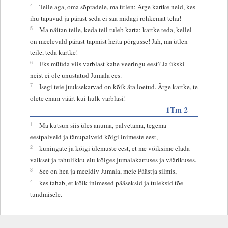
4
Teile aga, oma sõpradele, ma ütlen: Ärge kartke neid, kes
ihu tapavad ja pärast seda ei saa midagi rohkemat teha!
5
Ma näitan teile, keda teil tuleb karta: kartke teda, kellel
on meelevald pärast tapmist heita põrgusse! Jah, ma ütlen
teile, teda kartke!
6
Eks müüda viis varblast kahe veeringu eest? Ja ükski
neist ei ole unustatud Jumala ees.
7
Isegi teie juuksekarvad on kõik ära loetud. Ärge kartke, te
olete enam väärt kui hulk varblasi!
1Tm 2
1
Ma kutsun siis üles anuma, palvetama, tegema
eestpalveid ja tänupalveid kõigi inimeste eest,
2
kuningate ja kõigi ülemuste eest, et me võiksime elada
vaikset ja rahulikku elu kõiges jumalakartuses ja väärikuses.
3
See on hea ja meeldiv Jumala, meie Päästja silmis,
4
kes tahab, et kõik inimesed pääseksid ja tuleksid tõe
tundmisele.