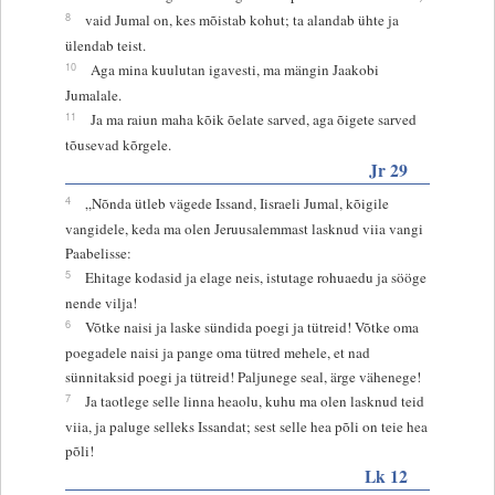
8
vaid Jumal on, kes mõistab kohut; ta alandab ühte ja
ülendab teist.
10
Aga mina kuulutan igavesti, ma mängin Jaakobi
Jumalale.
11
Ja ma raiun maha kõik õelate sarved, aga õigete sarved
tõusevad kõrgele.
Jr 29
4
„Nõnda ütleb vägede Issand, Iisraeli Jumal, kõigile
vangidele, keda ma olen Jeruusalemmast lasknud viia vangi
Paabelisse:
5
Ehitage kodasid ja elage neis, istutage rohuaedu ja sööge
nende vilja!
6
Võtke naisi ja laske sündida poegi ja tütreid! Võtke oma
poegadele naisi ja pange oma tütred mehele, et nad
sünnitaksid poegi ja tütreid! Paljunege seal, ärge vähenege!
7
Ja taotlege selle linna heaolu, kuhu ma olen lasknud teid
viia, ja paluge selleks Issandat; sest selle hea põli on teie hea
põli!
Lk 12