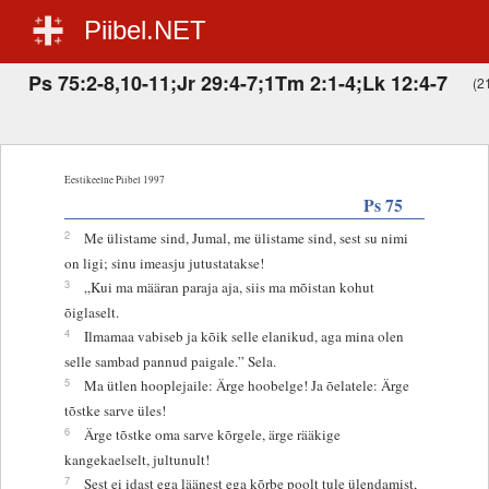
Piibel.NET
Ps 75:2-8,10-11;Jr 29:4-7;1Tm 2:1-4;Lk 12:4-7
(21
Eestikeelne Piibel 1997
Ps 75
2
Me ülistame sind, Jumal, me ülistame sind, sest su nimi
on ligi; sinu imeasju jutustatakse!
3
„Kui ma määran paraja aja, siis ma mõistan kohut
õiglaselt.
4
Ilmamaa vabiseb ja kõik selle elanikud, aga mina olen
selle sambad pannud paigale.” Sela.
5
Ma ütlen hooplejaile: Ärge hoobelge! Ja õelatele: Ärge
tõstke sarve üles!
6
Ärge tõstke oma sarve kõrgele, ärge rääkige
kangekaelselt, jultunult!
7
Sest ei idast ega läänest ega kõrbe poolt tule ülendamist,