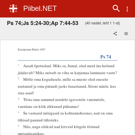
Piibel.NET
Ps 74;Js 5:24-30;Ap 7:44-53
(40 vastet, leht 1 1-st)
Eestikeelne Piibel 1997
Ps 74
1
Aasafi õpetuslaul. Miks sa, Jumal, oled meid ära heitnud
jäädavalt? Miks suitseb su viha su karjamaa lammaste vastu?
2
Mõtle oma kogudusele, mille sa muiste oled enesele
asutanud ja oma pärandi jaoks lunastanud, Siioni mäele, kus
sina asud!
3
Tõsta oma sammud nendele igavestele varemetele,
vaenlane on kõik rikkunud pühamus!
4
Su vastased möirgasid su kohtumishoones, nad on oma
tähised pannud tähisteks.
5
Näis, nagu oleksid nad kirveid kõrgele tõstnud
metsarägastikus.