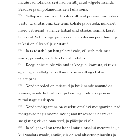
muutuvad tolmuks, sest nad on hüljanud vägede Issanda
Seaduse ja on põlanud Iisraeli Püha sõna.
25
Sellepärast on Issanda viha süttinud põlema oma rahva
vastu: ta sirutas oma käe tema kohale ja lõi teda, nõnda et
mäed vabisesid ja nende laibad olid otsekui sõnnik keset
tänavaid. Selle kõige juures ei ole ta viha ära pöördunud ja
ta käsi on alles välja sirutatud.
26
Ja ta tõstab lipu kaugele rahvale, vilistab teda maa
äärest, ja vaata, see tuleb kiiresti tõtates.
27
Keegi neist ei ole väsinud ja keegi ei komista, ei tuku
ega maga; kellelgi ei vallandu vöö vöölt ega katke
jalatsipael.
28
Nende nooled on teritatud ja kõik nende ammud on
vinnas; nende hobuste kabjad on nagu tulekivi ja nende
rattad nagu tuulispea.
29
Nende möirgamine on otsekui emalõvi möirgamine, nad
möirgavad nagu noored lõvid; nad urisevad ja haaravad
saagi ning viivad oma teed, ja päästjat ei ole.
30
Ja sel päeval on tema kohal mürin otsekui meremüha, ja
kui vaadata maale, ennäe, siis on seal ahastuse pimedus ja