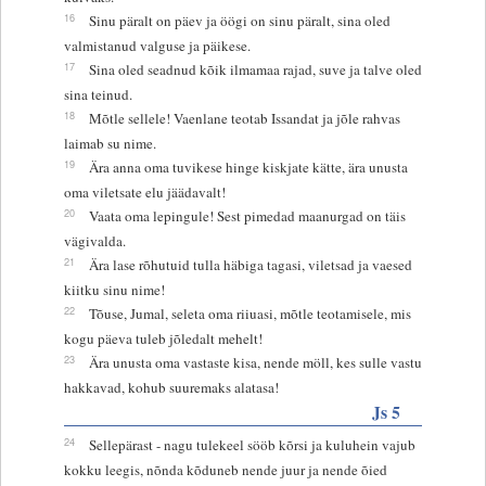
16
Sinu päralt on päev ja öögi on sinu päralt, sina oled
valmistanud valguse ja päikese.
17
Sina oled seadnud kõik ilmamaa rajad, suve ja talve oled
sina teinud.
18
Mõtle sellele! Vaenlane teotab Issandat ja jõle rahvas
laimab su nime.
19
Ära anna oma tuvikese hinge kiskjate kätte, ära unusta
oma viletsate elu jäädavalt!
20
Vaata oma lepingule! Sest pimedad maanurgad on täis
vägivalda.
21
Ära lase rõhutuid tulla häbiga tagasi, viletsad ja vaesed
kiitku sinu nime!
22
Tõuse, Jumal, seleta oma riiuasi, mõtle teotamisele, mis
kogu päeva tuleb jõledalt mehelt!
23
Ära unusta oma vastaste kisa, nende möll, kes sulle vastu
hakkavad, kohub suuremaks alatasa!
Js 5
24
Sellepärast - nagu tulekeel sööb kõrsi ja kuluhein vajub
kokku leegis, nõnda kõduneb nende juur ja nende õied