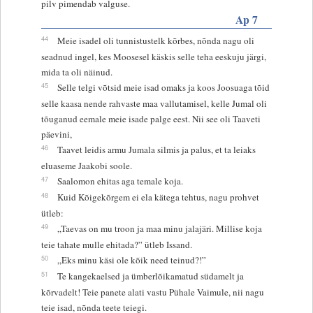
pilv pimendab valguse.
Ap 7
44
Meie isadel oli tunnistustelk kõrbes, nõnda nagu oli
seadnud ingel, kes Moosesel käskis selle teha eeskuju järgi,
mida ta oli näinud.
45
Selle telgi võtsid meie isad omaks ja koos Joosuaga tõid
selle kaasa nende rahvaste maa vallutamisel, kelle Jumal oli
tõuganud eemale meie isade palge eest. Nii see oli Taaveti
päevini,
46
Taavet leidis armu Jumala silmis ja palus, et ta leiaks
eluaseme Jaakobi soole.
47
Saalomon ehitas aga temale koja.
48
Kuid Kõigekõrgem ei ela kätega tehtus, nagu prohvet
ütleb:
49
„Taevas on mu troon ja maa minu jalajäri. Millise koja
teie tahate mulle ehitada?” ütleb Issand.
50
„Eks minu käsi ole kõik need teinud?!”
51
Te kangekaelsed ja ümberlõikamatud südamelt ja
kõrvadelt! Teie panete alati vastu Pühale Vaimule, nii nagu
teie isad, nõnda teete teiegi.