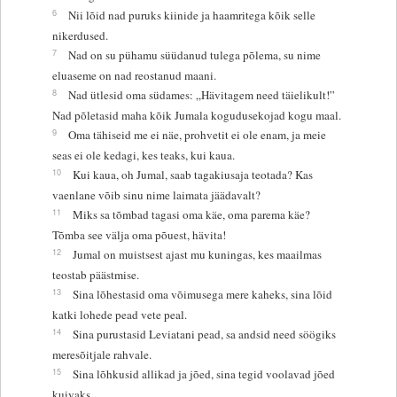
6
Nii lõid nad puruks kiinide ja haamritega kõik selle
nikerdused.
7
Nad on su pühamu süüdanud tulega põlema, su nime
eluaseme on nad reostanud maani.
8
Nad ütlesid oma südames: „Hävitagem need täielikult!”
Nad põletasid maha kõik Jumala kogudusekojad kogu maal.
9
Oma tähiseid me ei näe, prohvetit ei ole enam, ja meie
seas ei ole kedagi, kes teaks, kui kaua.
10
Kui kaua, oh Jumal, saab tagakiusaja teotada? Kas
vaenlane võib sinu nime laimata jäädavalt?
11
Miks sa tõmbad tagasi oma käe, oma parema käe?
Tõmba see välja oma põuest, hävita!
12
Jumal on muistsest ajast mu kuningas, kes maailmas
teostab päästmise.
13
Sina lõhestasid oma võimusega mere kaheks, sina lõid
katki lohede pead vete peal.
14
Sina purustasid Leviatani pead, sa andsid need söögiks
meresõitjale rahvale.
15
Sina lõhkusid allikad ja jõed, sina tegid voolavad jõed
kuivaks.