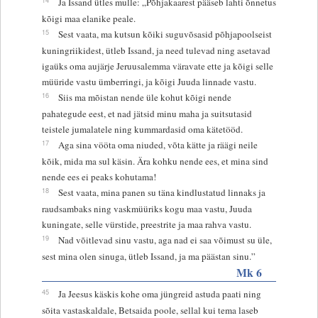
Ja Issand ütles mulle: „Põhjakaarest pääseb lahti õnnetus
kõigi maa elanike peale.
15
Sest vaata, ma kutsun kõiki suguvõsasid põhjapoolseist
kuningriikidest, ütleb Issand, ja need tulevad ning asetavad
igaüks oma aujärje Jeruusalemma väravate ette ja kõigi selle
müüride vastu ümberringi, ja kõigi Juuda linnade vastu.
16
Siis ma mõistan nende üle kohut kõigi nende
pahategude eest, et nad jätsid minu maha ja suitsutasid
teistele jumalatele ning kummardasid oma kätetööd.
17
Aga sina vööta oma niuded, võta kätte ja räägi neile
kõik, mida ma sul käsin. Ära kohku nende ees, et mina sind
nende ees ei peaks kohutama!
18
Sest vaata, mina panen su täna kindlustatud linnaks ja
raudsambaks ning vaskmüüriks kogu maa vastu, Juuda
kuningate, selle vürstide, preestrite ja maa rahva vastu.
19
Nad võitlevad sinu vastu, aga nad ei saa võimust su üle,
sest mina olen sinuga, ütleb Issand, ja ma päästan sinu.”
Mk 6
45
Ja Jeesus käskis kohe oma jüngreid astuda paati ning
sõita vastaskaldale, Betsaida poole, sellal kui tema laseb