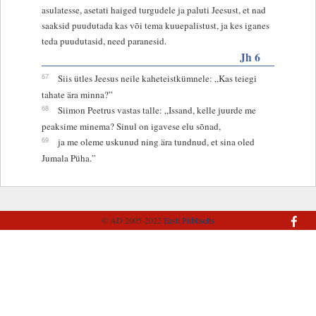
asulatesse, asetati haiged turgudele ja paluti Jeesust, et nad
saaksid puudutada kas või tema kuuepalistust, ja kes iganes
teda puudutasid, need paranesid.
Jh 6
67
Siis ütles Jeesus neile kaheteistkümnele: „Kas teiegi
tahate ära minna?”
68
Siimon Peetrus vastas talle: „Issand, kelle juurde me
peaksime minema? Sinul on igavese elu sõnad,
69
ja me oleme uskunud ning ära tundnud, et sina oled
Jumala Püha.”
© AD 2005-2022
Eesti Piibliselts