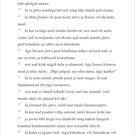
rahvahulgal minna.
46
Ja ta jättis nendega hüvasti ning läks mäele palvetama.
47
Ja õhtu jõudes oli paat keset järve ja Jeesus oli üksinda
maal.
48
Ja kui ta nägi neid sõudes heitlevat, sest tuul oli neile
vastu, tuli ta neljanda valvekorra ajal nende juurde järve
peal kõndides ja tahtis neist mööduda.
49
Aga Jeesust järve peal kõndimas nähes arvasid nad, et
see on tont, ja hakkasid kisendama,
50
sest nad kõik nägid teda ja ehmusid. Aga Jeesus kõnetas
neid ja ütles neile: „Olge julged, see olen mina, ärge kartke!”
51
Ja ta astus nende juurde paati ja tuul rauges. Ja nad
hämmastusid üliväga iseenestes,
52
sest nad ei olnud leibade loost veel aru saanud, vaid
nende süda oli jäänud kõvaks.
53
Ja sõitnud üle järve, tulid nad randa Genneesaretis.
54
Ja kui nad paadist välja astusid, tunti Jeesus kohe ära
55
ja joosti läbi kogu too maakoht ning hakati haigeid
kandma kanderaamidel sinna, kus ta kuuldi olevat.
56
Ja kuhu ta iganes tuli, olgu küladesse või linnadesse või