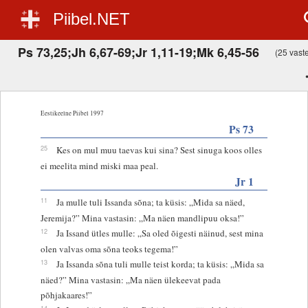
Piibel.NET
Ps 73,25;Jh 6,67-69;Jr 1,11-19;Mk 6,45-56
(25 vastet
Eestikeelne Piibel 1997
Ps 73
25
Kes on mul muu taevas kui sina? Sest sinuga koos olles
ei meelita mind miski maa peal.
Jr 1
11
Ja mulle tuli Issanda sõna; ta küsis: „Mida sa näed,
Jeremija?” Mina vastasin: „Ma näen mandlipuu oksa!”
12
Ja Issand ütles mulle: „Sa oled õigesti näinud, sest mina
olen valvas oma sõna teoks tegema!”
13
Ja Issanda sõna tuli mulle teist korda; ta küsis: „Mida sa
näed?” Mina vastasin: „Ma näen ülekeevat pada
põhjakaares!”
14