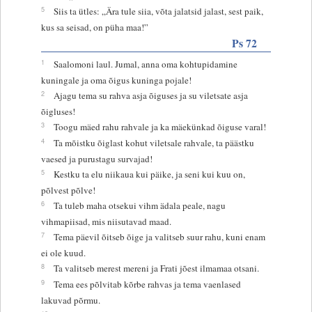
5
Siis ta ütles: „Ära tule siia, võta jalatsid jalast, sest paik,
kus sa seisad, on püha maa!”
Ps 72
1
Saalomoni laul. Jumal, anna oma kohtupidamine
kuningale ja oma õigus kuninga pojale!
2
Ajagu tema su rahva asja õiguses ja su viletsate asja
õigluses!
3
Toogu mäed rahu rahvale ja ka mäekünkad õiguse varal!
4
Ta mõistku õiglast kohut viletsale rahvale, ta päästku
vaesed ja purustagu survajad!
5
Kestku ta elu niikaua kui päike, ja seni kui kuu on,
põlvest põlve!
6
Ta tuleb maha otsekui vihm ädala peale, nagu
vihmapiisad, mis niisutavad maad.
7
Tema päevil õitseb õige ja valitseb suur rahu, kuni enam
ei ole kuud.
8
Ta valitseb merest mereni ja Frati jõest ilmamaa otsani.
9
Tema ees põlvitab kõrbe rahvas ja tema vaenlased
lakuvad põrmu.