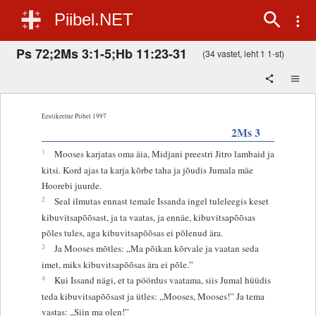
Piibel.NET
Ps 72;2Ms 3:1-5;Hb 11:23-31
(34 vastet, leht 1 1-st)
Eestikeelne Piibel 1997
2Ms 3
1
Mooses karjatas oma äia, Midjani preestri Jitro lambaid ja
kitsi. Kord ajas ta karja kõrbe taha ja jõudis Jumala mäe
Hoorebi juurde.
2
Seal ilmutas ennast temale Issanda ingel tuleleegis keset
kibuvitsapõõsast, ja ta vaatas, ja ennäe, kibuvitsapõõsas
põles tules, aga kibuvitsapõõsas ei põlenud ära.
3
Ja Mooses mõtles: „Ma põikan kõrvale ja vaatan seda
imet, miks kibuvitsapõõsas ära ei põle.”
4
Kui Issand nägi, et ta pöördus vaatama, siis Jumal hüüdis
teda kibuvitsapõõsast ja ütles: „Mooses, Mooses!” Ja tema
vastas: „Siin ma olen!”