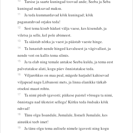
10
Tarsise ja saarte kuningad toovad ande; Seeba ja Seba
kuningad maksavad maksu.
11
Ja teda kummardavad kõik kuningad; kõik
paganarahvad orjaku teda!
12
Sest tema kisub hädast välja vaese, kes kisendab, ja
viletsa ja selle, kel pole abimeest.
13
Ta säästab nõrka ja vaest ja päästab vaeste hinge.
14
Ta lunastab nende hinged kavalusest ja vägivallast, ja
nende veri on kallis tema silmis.
15
Ja ta elab ning temale antakse Seeba kulda, ja tema eest
palvetatakse alati, kogu päev õnnistatakse teda.
16
Viljarohkus on maa peal, mägede harjadel kahisevad
viljapead nagu Liibanoni mets, ja linna elanikke tärkab
otsekui maast rohtu.
17
Ta nimi püsib igavesti; päikese paistel võrsugu ta nimi,
õnnistagu nad üksteist sellega! Kiitku teda õndsaks kõik
rahvad!
18
Tänu olgu Issandale, Jumalale, Iisraeli Jumalale, kes
ainuüksi teeb imet!
19
Ja tänu olgu tema aulisele nimele igavesti ning kogu