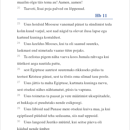
maailm olgu täis tema au! Aamen, aamen!
20
Taaveti, Iisai poja palved on lõppenud.
Hb 11
23
Usus hoidsid Moosese vanemad pärast ta sündimist teda
kolm kuud varjul, sest nad nägid ta olevat ilusa lapse ega
kartnud kuninga korraldust.
24
Usus keeldus Mooses, kui ta oli saanud suureks,
laskmast end nimetada vaarao tütre pojaks.
25
Ta eelistas pigem näha vaeva koos Jumala rahvaga kui
üürikest aega nautida pattu,
26
sest Egiptuse aaretest suuremaks rikkuseks pidas ta
teotust Kristuse pärast, sest ta tõstis oma silmad tasu poole.
27
Usus jättis ta maha Egiptuse, kartmata kuninga raevu,
sest otsekui nähes nähtamatut, püsis ta vaprana.
28
Usus toimetas ta paasat ja vere määrimist uksepiitadele,
et hukkaja ei puudutaks nende esikpoegi.
29
Usus läbisid nad Punase mere otsekui kuiva maa, ja kui
egiptlased püüdsid teha sedasama, siis nad uppusid.
30
Usus langesid Jeeriko müürid, kui seitse päeva oli
käidud nende ümber.