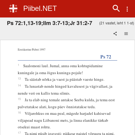
Piibel.NET
Ps 72:1,13-19;Ilm 3:7-13;Jr 31:2-7
(21 vastet, leht 1 1-st)
Eestikeelne Piibel 1997
Ps 72
1
Saalomoni laul. Jumal, anna oma kohtupidamine
kuningale ja oma õigus kuninga pojale!
13
Ta säästab nõrka ja vaest ja päästab vaeste hinge.
14
Ta lunastab nende hinged kavalusest ja vägivallast, ja
nende veri on kallis tema silmis.
15
Ja ta elab ning temale antakse Seeba kulda, ja tema eest
palvetatakse alati, kogu päev õnnistatakse teda.
16
Viljarohkus on maa peal, mägede harjadel kahisevad
viljapead nagu Liibanoni mets, ja linna elanikke tärkab
otsekui maast rohtu.
17
Ta nimi püsib igavesti; päikese paistel võrsugu ta nimi,