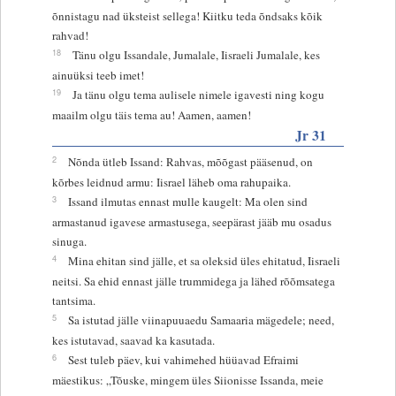
õnnistagu nad üksteist sellega! Kiitku teda õndsaks kõik
rahvad!
18
Tänu olgu Issandale, Jumalale, Iisraeli Jumalale, kes
ainuüksi teeb imet!
19
Ja tänu olgu tema aulisele nimele igavesti ning kogu
maailm olgu täis tema au! Aamen, aamen!
Jr 31
2
Nõnda ütleb Issand: Rahvas, mõõgast pääsenud, on
kõrbes leidnud armu: Iisrael läheb oma rahupaika.
3
Issand ilmutas ennast mulle kaugelt: Ma olen sind
armastanud igavese armastusega, seepärast jääb mu osadus
sinuga.
4
Mina ehitan sind jälle, et sa oleksid üles ehitatud, Iisraeli
neitsi. Sa ehid ennast jälle trummidega ja lähed rõõmsatega
tantsima.
5
Sa istutad jälle viinapuuaedu Samaaria mägedele; need,
kes istutavad, saavad ka kasutada.
6
Sest tuleb päev, kui vahimehed hüüavad Efraimi
mäestikus: „Tõuske, mingem üles Siionisse Issanda, meie