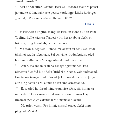
Jumala juurde!”
7
Sest nõnda ütleb Issand: Hõisake ilutsedes Jaakobi pärast
ja tundke rõõmu rahvaste peast; kuulutage, kiitke ja öelge:
„Issand, päästa oma rahvas, Iisraeli jääk!”
Ilm 3
7
Ja Filadelfia koguduse inglile kirjuta: Nõnda ütleb Püha,
Tõeline, kelle käes on Taaveti võti, kes avab, ja ükski ei
lukusta, ning lukustab, ja ükski ei ava:
8
Ma tean su tegusid! Ennäe, ma avasin su ees ukse, mida
ükski ei suuda lukustada. Sul on vähe jõudu, kuid sa oled
hoidnud tallel mu sõna ega ole salanud mu nime.
9
Ennäe, ma annan saatana sünagoogist mõned, kes
nimetavad endid juutideks, kuid ei ole seda, vaid valetavad.
Ennäe, ma teen, et nad tulevad ja kummardavad sinu jalge
ette ning saavad aru, et mina olen sind armastanud.
10
Et sa oled hoidnud minu ootamise sõna, siis hoian ka
mina sind läbikatsumistunni eest, mis on tulemas kogu
ilmamaa peale, et katsuda läbi ilmamaal elavaid.
11
Ma tulen varsti. Pea kinni, mis sul on, et ükski sinu
pärga ei võtaks!