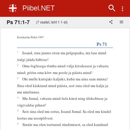
Piibel.NET
Ps 71:1-7
(7 vastet, leht 1 1-st)
Eestikeelne Piibel 1997
Ps 71
1
Issand, sinu juures otsin ma pelgupaika, ära lase mind
iialgi jääda häbisse!
2
Oma õiglusega tõmba mind välja kitsikusest ja vabasta
mind; pööra oma kõrv mu poole ja päästa mind!
3
Ole mulle kaitsjaks kaljuks, kuhu ma aina saan minna!
Sina oled käskinud mind päästa, sest sina oled mu kalju ja
mu mäelinnus.
4
Mu Jumal, vabasta mind õela käest ning ülekohtuse ja
vägivaldse pihust!
5
Sest sina oled mu ootus, Issand Jumal. Sa oled mu kindel
lootus mu noorpõlvest.
6
Sinule ma olen toetunud sündimisest, sa oled kandnud