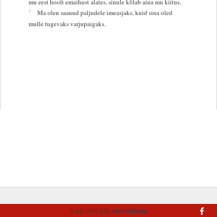
mu eest hoolt emaihust alates, sinule kõlab aina mu kiitus.
7
Ma olen saanud paljudele imeasjaks, kuid sina oled
mulle tugevaks varjupaigaks.
© AD 2005-2022
Eesti Piibliselts