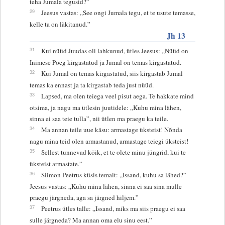
teha Jumala tegusid?”
29
Jeesus vastas: „See ongi Jumala tegu, et te usute temasse,
kelle ta on läkitanud.”
Jh 13
31
Kui nüüd Juudas oli lahkunud, ütles Jeesus: „Nüüd on
Inimese Poeg kirgastatud ja Jumal on temas kirgastatud.
32
Kui Jumal on temas kirgastatud, siis kirgastab Jumal
temas ka ennast ja ta kirgastab teda just nüüd.
33
Lapsed, ma olen teiega veel pisut aega. Te hakkate mind
otsima, ja nagu ma ütlesin juutidele: „Kuhu mina lähen,
sinna ei saa teie tulla”, nii ütlen ma praegu ka teile.
34
Ma annan teile uue käsu: armastage üksteist! Nõnda
nagu mina teid olen armastanud, armastage teiegi üksteist!
35
Sellest tunnevad kõik, et te olete minu jüngrid, kui te
üksteist armastate.”
36
Siimon Peetrus küsis temalt: „Issand, kuhu sa lähed?”
Jeesus vastas: „Kuhu mina lähen, sinna ei saa sina mulle
praegu järgneda, aga sa järgned hiljem.”
37
Peetrus ütles talle: „Issand, miks ma siis praegu ei saa
sulle järgneda? Ma annan oma elu sinu eest.”