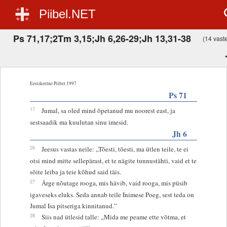
Piibel.NET
Ps 71,17;2Tm 3,15;Jh 6,26-29;Jh 13,31-38
(14 vastet
Eestikeelne Piibel 1997
Ps 71
17
Jumal, sa oled mind õpetanud mu noorest east, ja
sestsaadik ma kuulutan sinu imesid.
Jh 6
26
Jeesus vastas neile: „Tõesti, tõesti, ma ütlen teile, te ei
otsi mind mitte sellepärast, et te nägite tunnustähti, vaid et te
sõite leiba ja teie kõhud said täis.
27
Ärge nõutage rooga, mis hävib, vaid rooga, mis püsib
igaveseks eluks. Seda annab teile Inimese Poeg, sest teda on
Jumal Isa pitseriga kinnitanud.”
28
Siis nad ütlesid talle: „Mida me peame ette võtma, et