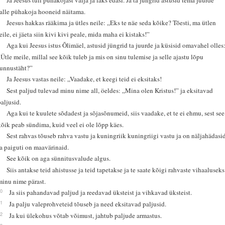
talle pühakoja hooneid näitama.
2
Jeesus hakkas rääkima ja ütles neile: „Eks te näe seda kõike? Tõesti, ma ütlen
teile, ei jäeta siin kivi kivi peale, mida maha ei kistaks!”
3
Aga kui Jeesus istus Õlimäel, astusid jüngrid ta juurde ja küsisid omavahel olles
„Ütle meile, millal see kõik tuleb ja mis on sinu tulemise ja selle ajastu lõpu
tunnustäht?”
4
Ja Jeesus vastas neile: „Vaadake, et keegi teid ei eksitaks!
5
Sest paljud tulevad minu nime all, öeldes: „Mina olen Kristus!” ja eksitavad
paljusid.
6
Aga kui te kuulete sõdadest ja sõjasõnumeid, siis vaadake, et te ei ehmu, sest see
kõik peab sündima, kuid veel ei ole lõpp käes.
7
Sest rahvas tõuseb rahva vastu ja kuningriik kuningriigi vastu ja on näljahädasi
ja paiguti on maavärinaid.
8
See kõik on aga sünnitusvalude algus.
9
Siis antakse teid ahistusse ja teid tapetakse ja te saate kõigi rahvaste vihaaluseks
minu nime pärast.
10
Ja siis pahandavad paljud ja reedavad üksteist ja vihkavad üksteist.
11
Ja palju valeprohveteid tõuseb ja need eksitavad paljusid.
12
Ja kui ülekohus võtab võimust, jahtub paljude armastus.