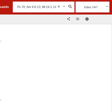
Piibel 1997
isainfo
u
u