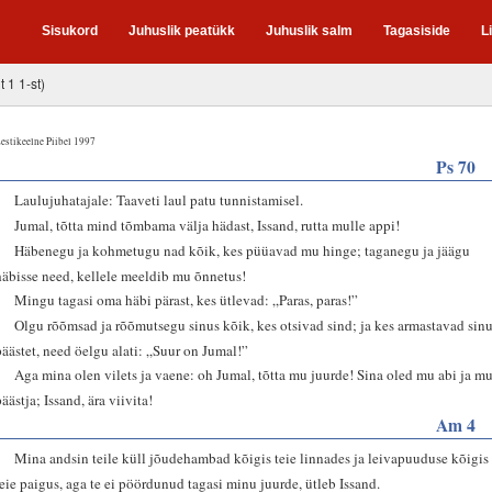
Sisukord
Juhuslik peatükk
Juhuslik salm
Tagasiside
L
t 1 1-st)
estikeelne Piibel 1997
Ps 70
1
Laulujuhatajale: Taaveti laul patu tunnistamisel.
2
Jumal, tõtta mind tõmbama välja hädast, Issand, rutta mulle appi!
3
Häbenegu ja kohmetugu nad kõik, kes püüavad mu hinge; taganegu ja jäägu
häbisse need, kellele meeldib mu õnnetus!
4
Mingu tagasi oma häbi pärast, kes ütlevad: „Paras, paras!”
5
Olgu rõõmsad ja rõõmutsegu sinus kõik, kes otsivad sind; ja kes armastavad sin
päästet, need öelgu alati: „Suur on Jumal!”
6
Aga mina olen vilets ja vaene: oh Jumal, tõtta mu juurde! Sina oled mu abi ja m
äästja; Issand, ära viivita!
Am 4
6
Mina andsin teile küll jõudehambad kõigis teie linnades ja leivapuuduse kõigis
teie paigus, aga te ei pöördunud tagasi minu juurde, ütleb Issand.