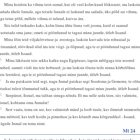
7
Mina hoidsin ka vihma teist eemal, kui oli veel kolm kuud lõikuseni; ma lasksi
sadada ühele linnale, aga teisele linnale ei lasknud ma sadada; üks põld sai vihma,
aga teine põld, millele vihma ei tulnud, kuivas ära.
8
Siis tulid tuikudes kaks, kolm linna ühte linna vett jooma, kuid ei saanud
kustutada oma janu; ometi ei pöördunud te tagasi minu juurde, ütleb Issand.
9
Mina lõin teid viljakõrvetuse ja -roostega, lasksin kuivada teie rohuaiad ja
viinamäed, röövikud sõid ära teie viigi- ja õlipuud, aga te ei pöördunud tagasi min
juurde, ütleb Issand.
10
Mina läkitasin teie sekka katku nagu Egiptuses, tapsin mõõgaga teie noored
mehed, samuti viidi ära teie hobused; ja ma lasksin tõusta teile ninna kõrbelõhna
teie leeridest, aga te ei pöördunud tagasi minu juurde, ütleb Issand.
11
Ja ma paiskasin teid segi, nagu Jumal paiskas segi Soodoma ja Gomorra; te olit
otsekui tulest tõmmatud tukk, aga te ei pöördunud tagasi minu juurde, ütleb Issand.
12
Seepärast, Iisrael, ma talitan sinuga nõnda. Et ma sulle seda teen, siis valmistu,
Iisrael, kohtama oma Jumalat!
13
Sest vaata, tema on see, kes valmistab mäed ja loob tuule, kes ilmutab inimesel
oma mõtteid, kes teeb koidu ja pimeduse ja kes kõnnib maa kõrgendikel - Issand,
vägede Jumal on tema nimi.
Mt 24
1
Ja Jeesus tuli pühakojast välja ja läks edasi. Ja ta jüngrid astusid tema juurde