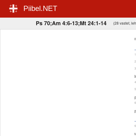
Piibel.NET
Ps 70;Am 4:6-13;Mt 24:1-14
(28 vastet, leh
E
p