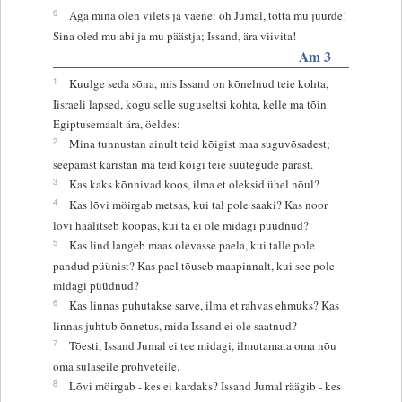
6
Aga mina olen vilets ja vaene: oh Jumal, tõtta mu juurde!
Sina oled mu abi ja mu päästja; Issand, ära viivita!
Am 3
1
Kuulge seda sõna, mis Issand on kõnelnud teie kohta,
Iisraeli lapsed, kogu selle suguseltsi kohta, kelle ma tõin
Egiptusemaalt ära, öeldes:
2
Mina tunnustan ainult teid kõigist maa suguvõsadest;
seepärast karistan ma teid kõigi teie süütegude pärast.
3
Kas kaks kõnnivad koos, ilma et oleksid ühel nõul?
4
Kas lõvi möirgab metsas, kui tal pole saaki? Kas noor
lõvi häälitseb koopas, kui ta ei ole midagi püüdnud?
5
Kas lind langeb maas olevasse paela, kui talle pole
pandud püünist? Kas pael tõuseb maapinnalt, kui see pole
midagi püüdnud?
6
Kas linnas puhutakse sarve, ilma et rahvas ehmuks? Kas
linnas juhtub õnnetus, mida Issand ei ole saatnud?
7
Tõesti, Issand Jumal ei tee midagi, ilmutamata oma nõu
oma sulaseile prohveteile.
8
Lõvi möirgab - kes ei kardaks? Issand Jumal räägib - kes