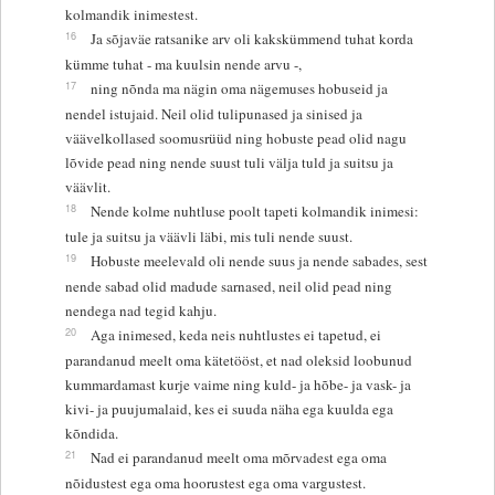
kolmandik inimestest.
16
Ja sõjaväe ratsanike arv oli kakskümmend tuhat korda
kümme tuhat - ma kuulsin nende arvu -,
17
ning nõnda ma nägin oma nägemuses hobuseid ja
nendel istujaid. Neil olid tulipunased ja sinised ja
väävelkollased soomusrüüd ning hobuste pead olid nagu
lõvide pead ning nende suust tuli välja tuld ja suitsu ja
väävlit.
18
Nende kolme nuhtluse poolt tapeti kolmandik inimesi:
tule ja suitsu ja väävli läbi, mis tuli nende suust.
19
Hobuste meelevald oli nende suus ja nende sabades, sest
nende sabad olid madude sarnased, neil olid pead ning
nendega nad tegid kahju.
20
Aga inimesed, keda neis nuhtlustes ei tapetud, ei
parandanud meelt oma kätetööst, et nad oleksid loobunud
kummardamast kurje vaime ning kuld- ja hõbe- ja vask- ja
kivi- ja puujumalaid, kes ei suuda näha ega kuulda ega
kõndida.
21
Nad ei parandanud meelt oma mõrvadest ega oma
nõidustest ega oma hoorustest ega oma vargustest.