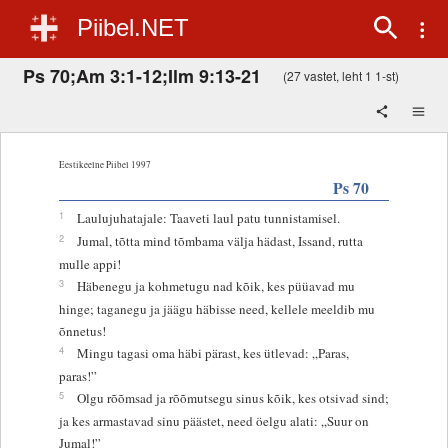
Piibel.NET
Ps 70;Am 3:1-12;Ilm 9:13-21
(27 vastet, leht 1 1-st)
Eestikeelne Piibel 1997
Ps 70
1
Laulujuhatajale: Taaveti laul patu tunnistamisel.
2
Jumal, tõtta mind tõmbama välja hädast, Issand, rutta
mulle appi!
3
Häbenegu ja kohmetugu nad kõik, kes püüavad mu
hinge; taganegu ja jäägu häbisse need, kellele meeldib mu
õnnetus!
4
Mingu tagasi oma häbi pärast, kes ütlevad: „Paras,
paras!”
5
Olgu rõõmsad ja rõõmutsegu sinus kõik, kes otsivad sind;
ja kes armastavad sinu päästet, need öelgu alati: „Suur on
Jumal!”