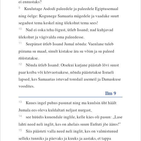
ei ennustaks?
9
Kuulutage Asdodi paleedele ja paleedele Egiptusemaal
ning öelge: Kogunege Samaaria mägedele ja vaadake suurt
segadust tema keskel ning ülekohut tema sees!
10
Nad ei oska teha õigust, ütleb Issand; nad kuhjavad
ülekohut ja vägivalda oma paleedesse.
11
Seepärast ütleb Issand Jumal nõnda: Vaenlane tuleb
piirama su maad, sinult kistakse ära su võim ja su paleed
rüüstatakse.
12
Nõnda ütleb Issand: Otsekui karjane päästab lõvi suust
paar koiba või kõrvaotsakese, nõnda päästetakse Iisraeli
lapsed, kes Samaarias istuvad toredail asemeil ja Damaskuse
voodites.
Ilm 9
13
Kuues ingel puhus pasunat ning ma kuulsin üht häält
Jumala ees oleva kuldaltari neljast nurgast,
14
see hüüdis kuuendale inglile, kelle käes oli pasun: „Lase
lahti need neli inglit, kes on ahelais suure Eufrati jõe ääres!”
15
Siis päästeti valla need neli inglit, kes on valmistunud
selleks tunniks ja päevaks ja kuuks ja aastaks, et tappa