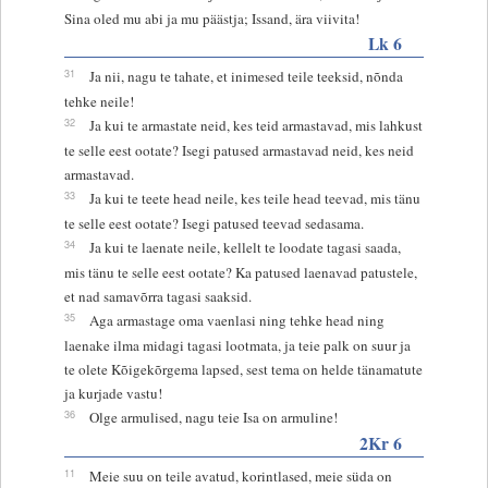
Sina oled mu abi ja mu päästja; Issand, ära viivita!
Lk 6
31
Ja nii, nagu te tahate, et inimesed teile teeksid, nõnda
tehke neile!
32
Ja kui te armastate neid, kes teid armastavad, mis lahkust
te selle eest ootate? Isegi patused armastavad neid, kes neid
armastavad.
33
Ja kui te teete head neile, kes teile head teevad, mis tänu
te selle eest ootate? Isegi patused teevad sedasama.
34
Ja kui te laenate neile, kellelt te loodate tagasi saada,
mis tänu te selle eest ootate? Ka patused laenavad patustele,
et nad samavõrra tagasi saaksid.
35
Aga armastage oma vaenlasi ning tehke head ning
laenake ilma midagi tagasi lootmata, ja teie palk on suur ja
te olete Kõigekõrgema lapsed, sest tema on helde tänamatute
ja kurjade vastu!
36
Olge armulised, nagu teie Isa on armuline!
2Kr 6
11
Meie suu on teile avatud, korintlased, meie süda on