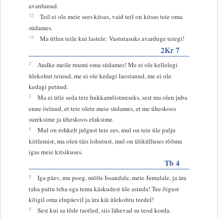
avardunud.
12
Teil ei ole meie sees kitsas, vaid teil on kitsas teie oma
südames.
13
Ma ütlen teile kui lastele: Vastutasuks avarduge teiegi!
2Kr 7
2
Andke meile ruumi oma südames! Me ei ole kellelegi
ülekohut teinud, me ei ole kedagi laostanud, me ei ole
kedagi petnud.
3
Ma ei ütle seda teie hukkamõistmiseks, sest ma olen juba
enne öelnud, et teie olete meie südames, et me üheskoos
sureksime ja üheskoos elaksime.
4
Mul on rohkelt julgust teie ees, mul on teie üle palju
kiitlemist, ma olen täis lohutust, mul on ülikülluses rõõmu
igas meie kitsikuses.
Tb 4
5
Iga päev, mu poeg, mõtle Issandale, meie Jumalale, ja ära
taha pattu teha ega tema käskudest üle astuda! Tee õigust
kõigil oma elupäevil ja ära käi ülekohtu teedel!
6
Sest kui sa tõde taotled, siis lähevad su teod korda.