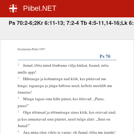
Piibel.NET
Ps 70:2-6;2Kr 6:11-13; 7:2-4 Tb 4:5-11,14-16;Lk 6
Eestikeelne Piibel 1997
Ps 70
2
Jumal, tõtta mind tõmbama välja hädast, Issand, rutta
mulle appi!
3
Häbenegu ja kohmetugu nad kõik, kes püüavad mu
hinge; taganegu ja jäägu häbisse need, kellele meeldib mu
õnnetus!
4
Mingu tagasi oma häbi pärast, kes ütlevad: „Paras,
paras!”
5
Olgu rõõmsad ja rõõmutsegu sinus kõik, kes otsivad sind;
ja kes armastavad sinu päästet, need öelgu alati: „Suur on
Jumal!”
6
Aga mina olen vilets ja vaene: oh Jumal, tõtta mu juurde!