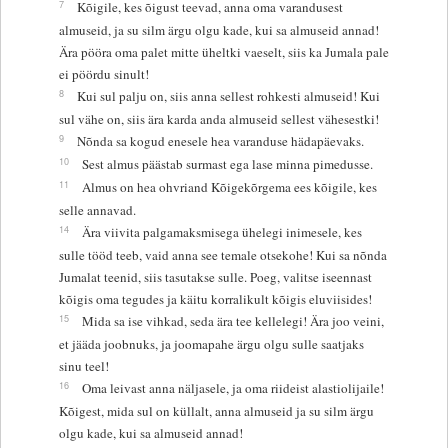
7
Kõigile, kes õigust teevad, anna oma varandusest
almuseid, ja su silm ärgu olgu kade, kui sa almuseid annad!
Ära pööra oma palet mitte üheltki vaeselt, siis ka Jumala pale
ei pöördu sinult!
8
Kui sul palju on, siis anna sellest rohkesti almuseid! Kui
sul vähe on, siis ära karda anda almuseid sellest vähesestki!
9
Nõnda sa kogud enesele hea varanduse hädapäevaks.
10
Sest almus päästab surmast ega lase minna pimedusse.
11
Almus on hea ohvriand Kõigekõrgema ees kõigile, kes
selle annavad.
14
Ära viivita palgamaksmisega ühelegi inimesele, kes
sulle tööd teeb, vaid anna see temale otsekohe! Kui sa nõnda
Jumalat teenid, siis tasutakse sulle. Poeg, valitse iseennast
kõigis oma tegudes ja käitu korralikult kõigis eluviisides!
15
Mida sa ise vihkad, seda ära tee kellelegi! Ära joo veini,
et jääda joobnuks, ja joomapahe ärgu olgu sulle saatjaks
sinu teel!
16
Oma leivast anna näljasele, ja oma riideist alastiolijaile!
Kõigest, mida sul on küllalt, anna almuseid ja su silm ärgu
olgu kade, kui sa almuseid annad!