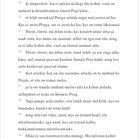
22
Ja tõepoolest: Isa ei mõista kellegi üle kohut, vaid on
andnud kohtumõistmise täiesti Poja kätte,
23
et kõik austaksid Poega, nõnda nagu nad austavad Isa.
Kes ei austa Poega, see ei austa ka Isa, kes on tema läkitanud.
24
Tõesti, tõesti, ma ütlen teile, kes kuuleb minu sõna ja
usub teda, kes minu on saatnud, sellel on igavene elu, ning
ta ei lähe kohtu alla, vaid on läinud surmast ellu.
25
Tõesti, tõesti, ma ütlen teile, tund tuleb, ja see ongi juba
käes, mil surnud peavad kuulma Jumala Poja häält, ning kes
seda kuulevad, peavad elama.
26
Sest otsekui Isal on elu iseendas, nõnda on ta andnud ka
Pojale, et elu on temas endas,
27
ja ta on temale andnud meelevalla ka kohut pidada,
sellepärast et tema on Inimese Poeg.
28
Ärge pange seda imeks; sest tuleb tund, mil kõik, kes on
haudades, kuulevad tema häält
29
ning tulevad välja: need, kes on teinud head, elu
ülestõusmiseks, aga need, kes on teinud halba,
hukkamõistmise ülestõusmiseks.
30
Mina ei saa iseenesest teha midagi. Ma mõistan kohut