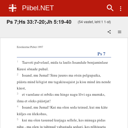
Piibel.NET
Ps 7;Hs 33:7-20;Jh 5:19-40
(54 vastet, leht 1 1-st)
Eestikeelne Piibel 1997
Ps 7
1
Taaveti palvelaul, mida ta laulis Issandale benjaminlase
Kuusi sõnade puhul.
2
Issand, mu Jumal! Sinu juures ma otsin pelgupaika,
päästa mind kõigist mu tagakiusajaist ja kisu mind ära nende
käest,
3
et vaenlane ei rebiks mu hinge nagu lõvi ega murraks,
ilma et oleks päästjat!
4
Issand, mu Jumal! Kui ma olen seda teinud, kui mu käte
küljes on ülekohus,
5
kui ma olen tasunud kurjaga sellele, kes minuga pidas
rahu - ma olen ju tahtnud vabastada sedagi, kes põhjuseta