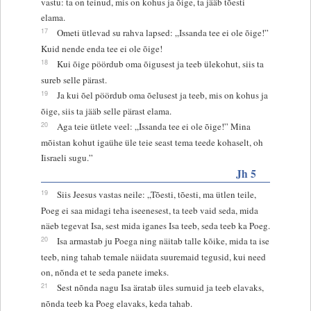
vastu: ta on teinud, mis on kohus ja õige, ta jääb tõesti
elama.
17
Ometi ütlevad su rahva lapsed: „Issanda tee ei ole õige!”
Kuid nende enda tee ei ole õige!
18
Kui õige pöördub oma õigusest ja teeb ülekohut, siis ta
sureb selle pärast.
19
Ja kui õel pöördub oma õelusest ja teeb, mis on kohus ja
õige, siis ta jääb selle pärast elama.
20
Aga teie ütlete veel: „Issanda tee ei ole õige!” Mina
mõistan kohut igaühe üle teie seast tema teede kohaselt, oh
Iisraeli sugu.”
Jh 5
19
Siis Jeesus vastas neile: „Tõesti, tõesti, ma ütlen teile,
Poeg ei saa midagi teha iseenesest, ta teeb vaid seda, mida
näeb tegevat Isa, sest mida iganes Isa teeb, seda teeb ka Poeg.
20
Isa armastab ju Poega ning näitab talle kõike, mida ta ise
teeb, ning tahab temale näidata suuremaid tegusid, kui need
on, nõnda et te seda panete imeks.
21
Sest nõnda nagu Isa äratab üles surnuid ja teeb elavaks,
nõnda teeb ka Poeg elavaks, keda tahab.