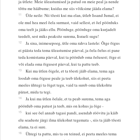
ja ütlete: Meie üleastumised ja patud on meie peal ja nende
tõttu me hääbume; kuidas me siis võiksime jääda elama?
11
Ütle neile: Nii tõesti kui ma elan, ütleb Issand Jumal, ei
ole mul hea meel õela surmast, vaid sellest, et õel pöörduks
oma teelt ja jääks ellu. Pöörduge, pöörduge oma kurjadelt
teedelt, sest miks peaksite surema, Iisraeli sugu!
12
Ja sina, inimesepoeg, ütle oma rahva lastele: Õige õigus
ei päästa teda tema üleastumise päeval, ja õela õelus ei pane
teda komistama päeval, kui ta pöördub oma õelusest; õige ei
või elada oma õigusest päeval, kui ta pattu teeb.
13
Kui ma ütlen õigele, et ta tõesti jääb elama, tema aga
loodab oma õiguse peale ja teeb ülekohut, siis ei peeta
meeles ühtegi ta õiget tegu, vaid ta sureb oma ülekohtu
pärast, mida ta tegi.
14
Ja kui ma ütlen õelale, et ta peab surema, tema aga
pöördub oma patust ja teeb, mis on kohus ja õige -
15
kui see õel annab tagasi pandi, asendab röövitu ja käib
elu seaduste järgi ilma ülekohut tegemata -, siis ta jääb tõesti
elama, ta ei sure.
16
Ühtegi ta pattu, mis ta on teinud, ei peeta meeles tema