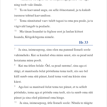
ning toob vale ilmale.
16
Ta on kaevanud augu, on selle õõnestanud, ja ta kukub
iseenese tehtud kaevandisse.
17
Tema sünnitatud vaev tuleb tagasi ta oma pea peale, ja ta
vägivald langeb ta pealaele.
18
Ma tänan Issandat ta õigluse eest ja laulan kiitust
Issanda, Kõigekõrgema nimele.
Hs 33
7
Ja sina, inimesepoeg, sinu olen ma pannud Iisraeli soole
vahimeheks. Kui sa kuuled sõna minu suust, siis sa pead neid
hoiatama minu poolt.
8
Kui ma ütlen õelale: Õel, sa pead surema!, sina aga ei
räägi, et manitseda õelat pöörduma tema teelt, siis see õel
küll sureb oma süü pärast, kuid tema verd ma küsin sinu
käest.
9
Aga kui sa manitsed õelat tema tee pärast, et ta sellelt
pöörduks, tema aga ei pöördu oma teelt, siis ta sureb oma süü
pärast ja sina oled päästnud oma hinge.
10
Ja sina, inimesepoeg, ütle Iisraeli soole: Nõnda te räägite