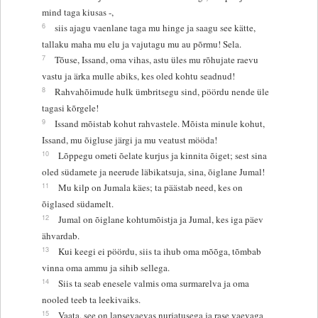
mind taga kiusas -,
6
siis ajagu vaenlane taga mu hinge ja saagu see kätte,
tallaku maha mu elu ja vajutagu mu au põrmu! Sela.
7
Tõuse, Issand, oma vihas, astu üles mu rõhujate raevu
vastu ja ärka mulle abiks, kes oled kohtu seadnud!
8
Rahvahõimude hulk ümbritsegu sind, pöördu nende üle
tagasi kõrgele!
9
Issand mõistab kohut rahvastele. Mõista minule kohut,
Issand, mu õigluse järgi ja mu veatust mööda!
10
Lõppegu ometi õelate kurjus ja kinnita õiget; sest sina
oled südamete ja neerude läbikatsuja, sina, õiglane Jumal!
11
Mu kilp on Jumala käes; ta päästab need, kes on
õiglased südamelt.
12
Jumal on õiglane kohtumõistja ja Jumal, kes iga päev
ähvardab.
13
Kui keegi ei pöördu, siis ta ihub oma mõõga, tõmbab
vinna oma ammu ja sihib sellega.
14
Siis ta seab enesele valmis oma surmarelva ja oma
nooled teeb ta leekivaiks.
15
Vaata, see on lapsevaevas nurjatusega ja rase vaevaga