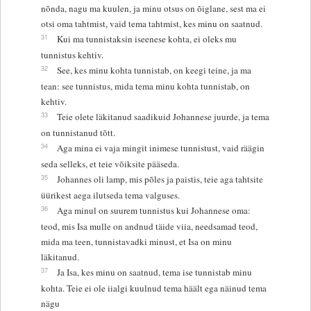
nõnda, nagu ma kuulen, ja minu otsus on õiglane, sest ma ei
otsi oma tahtmist, vaid tema tahtmist, kes minu on saatnud.
31
Kui ma tunnistaksin iseenese kohta, ei oleks mu
tunnistus kehtiv.
32
See, kes minu kohta tunnistab, on keegi teine, ja ma
tean: see tunnistus, mida tema minu kohta tunnistab, on
kehtiv.
33
Teie olete läkitanud saadikuid Johannese juurde, ja tema
on tunnistanud tõtt.
34
Aga mina ei vaja mingit inimese tunnistust, vaid räägin
seda selleks, et teie võiksite pääseda.
35
Johannes oli lamp, mis põles ja paistis, teie aga tahtsite
üürikest aega ilutseda tema valguses.
36
Aga minul on suurem tunnistus kui Johannese oma:
teod, mis Isa mulle on andnud täide viia, needsamad teod,
mida ma teen, tunnistavadki minust, et Isa on minu
läkitanud.
37
Ja Isa, kes minu on saatnud, tema ise tunnistab minu
kohta. Teie ei ole iialgi kuulnud tema häält ega näinud tema
nägu