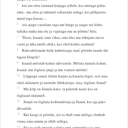
5
kui ma olen tasunud kurjaga sellele, kes minuga pidas
rahu - ma olen ju tahtnud vabastada sedagi, kes põhjuseta
mind taga kiusas -,
6
siis ajagu vaenlane taga mu hinge ja saagu see kätte,
tallaku maha mu elu ja vajutagu mu au põrmu! Sela.
7
Tõuse, Issand, oma vihas, astu üles mu rõhujate raevu
vastu ja ärka mulle abiks, kes oled kohtu seadnud!
8
Rahvahõimude hulk ümbritsegu sind, pöördu nende üle
tagasi kõrgele!
9
Issand mõistab kohut rahvastele. Mõista minule kohut,
Issand, mu õigluse järgi ja mu veatust mööda!
10
Lõppegu ometi õelate kurjus ja kinnita õiget; sest sina
oled südamete ja neerude läbikatsuja, sina, õiglane Jumal!
11
Mu kilp on Jumala käes; ta päästab need, kes on
õiglased südamelt.
12
Jumal on õiglane kohtumõistja ja Jumal, kes iga päev
ähvardab.
13
Kui keegi ei pöördu, siis ta ihub oma mõõga, tõmbab
vinna oma ammu ja sihib sellega.
14
Siis ta seab enesele valmis oma surmarelva ja oma