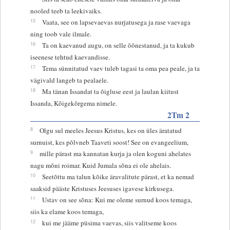
nooled teeb ta leekivaiks.
15
Vaata, see on lapsevaevas nurjatusega ja rase vaevaga
ning toob vale ilmale.
16
Ta on kaevanud augu, on selle õõnestanud, ja ta kukub
iseenese tehtud kaevandisse.
17
Tema sünnitatud vaev tuleb tagasi ta oma pea peale, ja ta
vägivald langeb ta pealaele.
18
Ma tänan Issandat ta õigluse eest ja laulan kiitust
Issanda, Kõigekõrgema nimele.
2Tm 2
8
Olgu sul meeles Jeesus Kristus, kes on üles äratatud
surnuist, kes põlvneb Taaveti soost! See on evangeelium,
9
mille pärast ma kannatan kurja ja olen koguni ahelates
nagu mõni roimar. Kuid Jumala sõna ei ole ahelais.
10
Seetõttu ma talun kõike äravalitute pärast, et ka nemad
saaksid pääste Kristuses Jeesuses igavese kirkusega.
11
Ustav on see sõna: Kui me oleme surnud koos temaga,
siis ka elame koos temaga,
12
kui me jääme püsima vaevas, siis valitseme koos