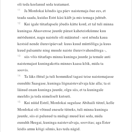
oli teda keelanud seda teatamast.
11
Ja Mordokai kõndis iga päev naistemaja õue ees, et
teada saada, kuidas Estri käsi käib ja mis temaga juhtub.
12
Kui igale tütarlapsele jõudis kätte kord, et tal tuli minna
kuningas Ahasverose juurde pärast kaheteistkümne kuu
möödumist, nagu naistele oli määratud - sest nõnda kaua
kestsid nende iluravipäevad: kuus kuud mürriõliga ja kuus
kuud palsamite ning muude naiste iluravivahenditega -,
13
siis võis tütarlaps minna kuninga juurde ja temale anti
naistemajast kuningakotta minnes kaasa kõik, mida ta
soovis.
14
Ta läks õhtul ja tuli hommikul tagasi teise naistemajasse
eunuhhi Saasgase, kuninga liignaistevalvaja käe alla; ta ei
läinud enam kuninga juurde, olgu siis, et ta kuningale
meeldis ja teda nimeliselt kutsuti.
15
Kui nüüd Estril, Mordokai sugulase Abihaili tütrel, kelle
Mordokai oli võtnud enesele tütreks, tuli minna kuninga
juurde, siis ei palunud ta midagi muud kui seda, mida
eunuhh Heegai, kuninga naistevalvaja, soovitas; aga Ester
leidis armu kõigi silmis, kes teda nägid.