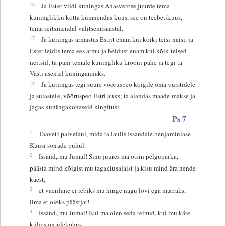
16
Ja Ester viidi kuningas Ahasverose juurde tema
kuninglikku kotta kümnendas kuus, see on teebetikuus,
tema seitsmendal valitsemisaastal.
17
Ja kuningas armastas Estrit enam kui kõiki teisi naisi, ja
Ester leidis tema ees armu ja heldust enam kui kõik teised
neitsid; ta pani temale kuningliku krooni pähe ja tegi ta
Vasti asemel kuningannaks.
18
Ja kuningas tegi suure võõruspeo kõigile oma vürstidele
ja sulastele, võõruspeo Estri auks; ta alandas maade makse ja
jagas kuningakohaseid kingitusi.
Ps 7
1
Taaveti palvelaul, mida ta laulis Issandale benjaminlase
Kuusi sõnade puhul.
2
Issand, mu Jumal! Sinu juures ma otsin pelgupaika,
päästa mind kõigist mu tagakiusajaist ja kisu mind ära nende
käest,
3
et vaenlane ei rebiks mu hinge nagu lõvi ega murraks,
ilma et oleks päästjat!
4
Issand, mu Jumal! Kui ma olen seda teinud, kui mu käte
küljes on ülekohus,