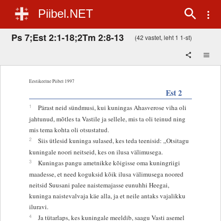
Piibel.NET
Ps 7;Est 2:1-18;2Tm 2:8-13
(42 vastet, leht 1 1-st)
Eestikeelne Piibel 1997
Est 2
1
Pärast neid sündmusi, kui kuningas Ahasverose viha oli
jahtunud, mõtles ta Vastile ja sellele, mis ta oli teinud ning
mis tema kohta oli otsustatud.
2
Siis ütlesid kuninga sulased, kes teda teenisid: „Otsitagu
kuningale noori neitseid, kes on ilusa välimusega.
3
Kuningas pangu ametnikke kõigisse oma kuningriigi
maadesse, et need koguksid kõik ilusa välimusega noored
neitsid Suusani palee naistemajasse eunuhhi Heegai,
kuninga naistevalvaja käe alla, ja et neile antaks vajalikku
iluravi.
4
Ja tütarlaps, kes kuningale meeldib, saagu Vasti asemel