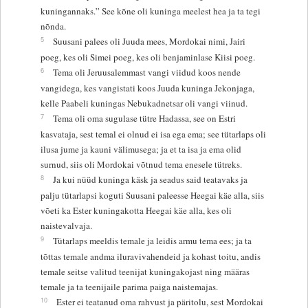
kuningannaks.” See kõne oli kuninga meelest hea ja ta tegi
nõnda.
5
Suusani palees oli Juuda mees, Mordokai nimi, Jairi
poeg, kes oli Simei poeg, kes oli benjaminlase Kiisi poeg.
6
Tema oli Jeruusalemmast vangi viidud koos nende
vangidega, kes vangistati koos Juuda kuninga Jekonjaga,
kelle Paabeli kuningas Nebukadnetsar oli vangi viinud.
7
Tema oli oma sugulase tütre Hadassa, see on Estri
kasvataja, sest temal ei olnud ei isa ega ema; see tütarlaps oli
ilusa jume ja kauni välimusega; ja et ta isa ja ema olid
surnud, siis oli Mordokai võtnud tema enesele tütreks.
8
Ja kui nüüd kuninga käsk ja seadus said teatavaks ja
palju tütarlapsi koguti Suusani paleesse Heegai käe alla, siis
võeti ka Ester kuningakotta Heegai käe alla, kes oli
naistevalvaja.
9
Tütarlaps meeldis temale ja leidis armu tema ees; ja ta
tõttas temale andma iluravivahendeid ja kohast toitu, andis
temale seitse valitud teenijat kuningakojast ning määras
temale ja ta teenijaile parima paiga naistemajas.
10
Ester ei teatanud oma rahvust ja päritolu, sest Mordokai