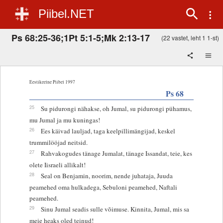
Piibel.NET
Ps 68:25-36;1Pt 5:1-5;Mk 2:13-17
(22 vastet, leht 1 1-st)
Eestikeelne Piibel 1997
Ps 68
25
Su pidurongi nähakse, oh Jumal, su pidurongi pühamus,
mu Jumal ja mu kuningas!
26
Ees käivad lauljad, taga keelpillimängijad, keskel
trummilööjad neitsid.
27
Rahvakogudes tänage Jumalat, tänage Issandat, teie, kes
olete Iisraeli allikalt!
28
Seal on Benjamin, noorim, nende juhataja, Juuda
peamehed oma hulkadega, Sebuloni peamehed, Naftali
peamehed.
29
Sinu Jumal seadis sulle võimuse. Kinnita, Jumal, mis sa
meie heaks oled teinud!