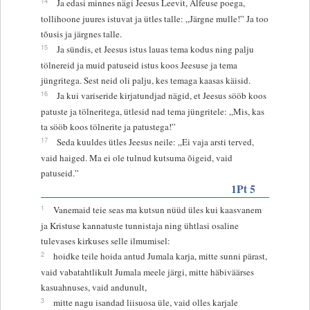
14
Ja edasi minnes nägi Jeesus Leevit, Alfeuse poega,
tollihoone juures istuvat ja ütles talle: „Järgne mulle!” Ja too
tõusis ja järgnes talle.
15
Ja sündis, et Jeesus istus lauas tema kodus ning palju
tölnereid ja muid patuseid istus koos Jeesuse ja tema
jüngritega. Sest neid oli palju, kes temaga kaasas käisid.
16
Ja kui variseride kirjatundjad nägid, et Jeesus sööb koos
patuste ja tölneritega, ütlesid nad tema jüngritele: „Mis, kas
ta sööb koos tölnerite ja patustega!”
17
Seda kuuldes ütles Jeesus neile: „Ei vaja arsti terved,
vaid haiged. Ma ei ole tulnud kutsuma õigeid, vaid
patuseid.”
1Pt 5
1
Vanemaid teie seas ma kutsun nüüd üles kui kaasvanem
ja Kristuse kannatuste tunnistaja ning ühtlasi osaline
tulevases kirkuses selle ilmumisel:
2
hoidke teile hoida antud Jumala karja, mitte sunni pärast,
vaid vabatahtlikult Jumala meele järgi, mitte häbiväärses
kasuahnuses, vaid andunult,
3
mitte nagu isandad liisuosa üle, vaid olles karjale