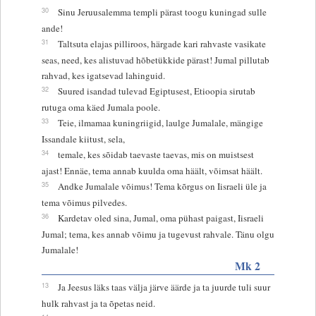
30
Sinu Jeruusalemma templi pärast toogu kuningad sulle
ande!
31
Taltsuta elajas pilliroos, härgade kari rahvaste vasikate
seas, need, kes alistuvad hõbetükkide pärast! Jumal pillutab
rahvad, kes igatsevad lahinguid.
32
Suured isandad tulevad Egiptusest, Etioopia sirutab
rutuga oma käed Jumala poole.
33
Teie, ilmamaa kuningriigid, laulge Jumalale, mängige
Issandale kiitust, sela,
34
temale, kes sõidab taevaste taevas, mis on muistsest
ajast! Ennäe, tema annab kuulda oma häält, võimsat häält.
35
Andke Jumalale võimus! Tema kõrgus on Iisraeli üle ja
tema võimus pilvedes.
36
Kardetav oled sina, Jumal, oma pühast paigast, Iisraeli
Jumal; tema, kes annab võimu ja tugevust rahvale. Tänu olgu
Jumalale!
Mk 2
13
Ja Jeesus läks taas välja järve äärde ja ta juurde tuli suur
hulk rahvast ja ta õpetas neid.