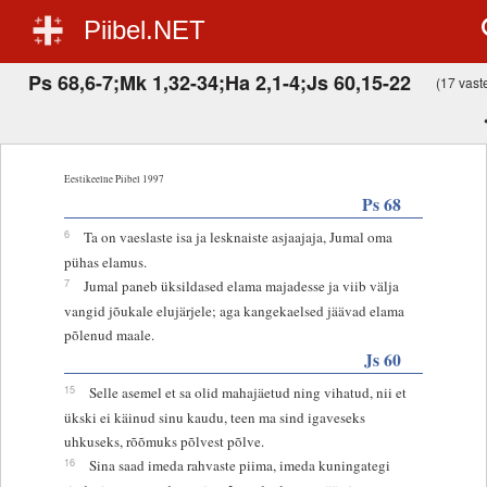
Piibel.NET
Ps 68,6-7;Mk 1,32-34;Ha 2,1-4;Js 60,15-22
(17 vaste
Eestikeelne Piibel 1997
Ps 68
6
Ta on vaeslaste isa ja lesknaiste asjaajaja, Jumal oma
pühas elamus.
7
Jumal paneb üksildased elama majadesse ja viib välja
vangid jõukale elujärjele; aga kangekaelsed jäävad elama
põlenud maale.
Js 60
15
Selle asemel et sa olid mahajäetud ning vihatud, nii et
ükski ei käinud sinu kaudu, teen ma sind igaveseks
uhkuseks, rõõmuks põlvest põlve.
16
Sina saad imeda rahvaste piima, imeda kuningategi