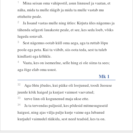
1
Mina seisan oma vahipostil, asun linnusel ja vaatan, et
näha, mida ta mulle räägib ja mida ta mulle vastab mu
etteheite peale.
2
Ja Issand vastas mulle ning ütles: Kirjuta üles nägemus ja
tähenda selgesti lauakeste peale, et see, kes seda loeb, võiks
lugeda soravalt.
3
Sest nägemus ootab küll oma aega, aga ta ruttab lõpu
poole ega peta. Kui ta viibib, siis oota teda, sest ta tuleb
kindlasti ega kõhkle.
4
Vaata, kes on isemeelne, selle hing ei ole siiras ta sees;
aga õige elab oma usust.
Mk 1
32
Aga õhtu jõudes, kui päike oli loojunud, toodi Jeesuse
juurde kõik haiged ja kurjast vaimust vaevatud;
33
terve linn oli kogunenud maja ukse ette.
34
Ja ta tervendas paljusid, kes põdesid mitmesuguseid
haigusi, ning ajas välja palju kurje vaime ega lubanud
kurjadel vaimudel rääkida, sest need teadsid, kes ta on.