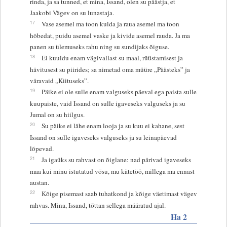
rinda, ja sa tunned, et mina, Issand, olen su päästja, et
Jaakobi Vägev on su lunastaja.
17
Vase asemel ma toon kulda ja raua asemel ma toon
hõbedat, puidu asemel vaske ja kivide asemel rauda. Ja ma
panen su ülemuseks rahu ning su sundijaks õiguse.
18
Ei kuuldu enam vägivallast su maal, rüüstamisest ja
hävitusest su piirides; sa nimetad oma müüre „Päästeks” ja
väravaid „Kiituseks”.
19
Päike ei ole sulle enam valguseks päeval ega paista sulle
kuupaiste, vaid Issand on sulle igaveseks valguseks ja su
Jumal on su hiilgus.
20
Su päike ei lähe enam looja ja su kuu ei kahane, sest
Issand on sulle igaveseks valguseks ja su leinapäevad
lõpevad.
21
Ja igaüks su rahvast on õiglane: nad pärivad igaveseks
maa kui minu istutatud võsu, mu kätetöö, millega ma ennast
austan.
22
Kõige pisemast saab tuhatkond ja kõige väetimast vägev
rahvas. Mina, Issand, tõttan sellega määratud ajal.
Ha 2