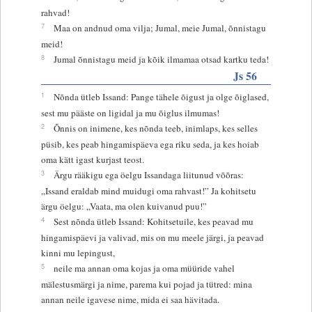
rahvad!
7
Maa on andnud oma vilja; Jumal, meie Jumal, õnnistagu
meid!
8
Jumal õnnistagu meid ja kõik ilmamaa otsad kartku teda!
Js 56
1
Nõnda ütleb Issand: Pange tähele õigust ja olge õiglased,
sest mu pääste on ligidal ja mu õiglus ilmumas!
2
Õnnis on inimene, kes nõnda teeb, inimlaps, kes selles
püsib, kes peab hingamispäeva ega riku seda, ja kes hoiab
oma kätt igast kurjast teost.
3
Ärgu rääkigu ega öelgu Issandaga liitunud võõras:
„Issand eraldab mind muidugi oma rahvast!” Ja kohitsetu
ärgu öelgu: „Vaata, ma olen kuivanud puu!”
4
Sest nõnda ütleb Issand: Kohitsetuile, kes peavad mu
hingamispäevi ja valivad, mis on mu meele järgi, ja peavad
kinni mu lepingust,
5
neile ma annan oma kojas ja oma müüride vahel
mälestusmärgi ja nime, parema kui pojad ja tütred: mina
annan neile igavese nime, mida ei saa hävitada.