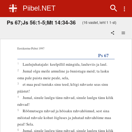
Piibel.NET
Ps 67;Js 56:1-5;Mt 14:34-36
(16 vastet, leht 1 1-st)
Eestikeelne Piibel 1997
Ps 67
1
Laulujuhatajale: keelpillil mängida, lauluviis ja laul.
2
Jumal olgu meile armuline ja õnnistagu meid; ta lasku
oma pale paista meie peale, sela,
3
et maa peal tuntaks sinu teed, kõigi rahvaste seas sinu
päästet!
4
Jumal, sinule laulgu tänu rahvad, sinule laulgu tänu kõik
rahvad!
5
Rõõmutsegu rahvad ja hõisaku rahvahõimud, sest sina
mõistad rahvale kohut õigluses ja juhatad rahvahõime maa
peal! Sela.
6
Jumal, sinule laulgu tänu rahvad, sinule laulgu tänu kõik