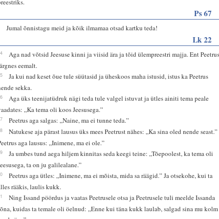
preestriks.
Ps 67
8
Jumal õnnistagu meid ja kõik ilmamaa otsad kartku teda!
Lk 22
54
Aga nad võtsid Jeesuse kinni ja viisid ära ja tõid ülempreestri majja. Ent Peetru
järgnes eemalt.
55
Ja kui nad keset õue tule süütasid ja üheskoos maha istusid, istus ka Peetrus
nende sekka.
56
Aga üks teenijatüdruk nägi teda tule valgel istuvat ja ütles ainiti tema peale
vaadates: „Ka tema oli koos Jeesusega.”
57
Peetrus aga salgas: „Naine, ma ei tunne teda.”
58
Natukese aja pärast lausus üks mees Peetrust nähes: „Ka sina oled nende seast.”
Peetrus aga lausus: „Inimene, ma ei ole.”
59
Ja umbes tund aega hiljem kinnitas seda keegi teine: „Tõepoolest, ka tema oli
Jeesusega, ta on ju galilealane.”
60
Peetrus aga ütles: „Inimene, ma ei mõista, mida sa räägid.” Ja otsekohe, kui ta
alles rääkis, laulis kukk.
61
Ning Issand pöördus ja vaatas Peetrusele otsa ja Peetrusele tuli meelde Issanda
sõna, kuidas ta temale oli öelnud: „Enne kui täna kukk laulab, salgad sina mu kolm