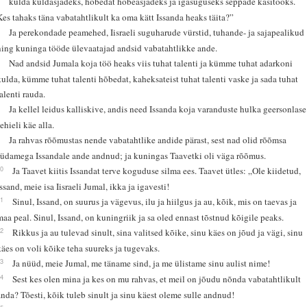
kulda kuldasjadeks, hõbedat hõbeasjadeks ja igasuguseks seppade käsitööks.
Kes tahaks täna vabatahtlikult ka oma kätt Issanda heaks täita?”
6
Ja perekondade peamehed, Iisraeli suguharude vürstid, tuhande- ja sajapealikud
ning kuninga tööde ülevaatajad andsid vabatahtlikke ande.
7
Nad andsid Jumala koja töö heaks viis tuhat talenti ja kümme tuhat adarkoni
kulda, kümme tuhat talenti hõbedat, kaheksateist tuhat talenti vaske ja sada tuhat
talenti rauda.
8
Ja kellel leidus kalliskive, andis need Issanda koja varanduste hulka geersonlase
ehieli käe alla.
9
Ja rahvas rõõmustas nende vabatahtlike andide pärast, sest nad olid rõõmsa
südamega Issandale ande andnud; ja kuningas Taavetki oli väga rõõmus.
10
Ja Taavet kiitis Issandat terve koguduse silma ees. Taavet ütles: „Ole kiidetud,
Issand, meie isa Iisraeli Jumal, ikka ja igavesti!
11
Sinul, Issand, on suurus ja vägevus, ilu ja hiilgus ja au, kõik, mis on taevas ja
maa peal. Sinul, Issand, on kuningriik ja sa oled ennast tõstnud kõigile peaks.
12
Rikkus ja au tulevad sinult, sina valitsed kõike, sinu käes on jõud ja vägi, sinu
käes on voli kõike teha suureks ja tugevaks.
13
Ja nüüd, meie Jumal, me täname sind, ja me ülistame sinu aulist nime!
14
Sest kes olen mina ja kes on mu rahvas, et meil on jõudu nõnda vabatahtlikult
anda? Tõesti, kõik tuleb sinult ja sinu käest oleme sulle andnud!