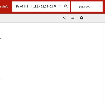
Piibel 1997
isainfo
t