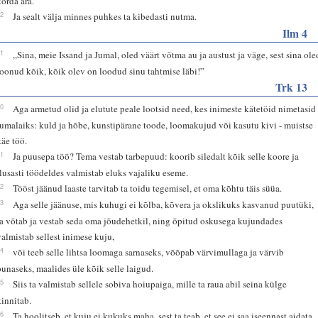
korda ära.”
62
Ja sealt välja minnes puhkes ta kibedasti nutma.
Ilm 4
11
„Sina, meie Issand ja Jumal, oled väärt võtma au ja austust ja väge, sest sina ole
loonud kõik, kõik olev on loodud sinu tahtmise läbi!”
Trk 13
10
Aga armetud olid ja elutute peale lootsid need, kes inimeste kätetöid nimetasid
jumalaiks: kuld ja hõbe, kunstipärane toode, loomakujud või kasutu kivi - muistse
käe töö.
11
Ja puusepa töö? Tema vestab tarbepuud: koorib siledalt kõik selle koore ja
ilusasti töödeldes valmistab eluks vajaliku eseme.
12
Tööst jäänud laaste tarvitab ta toidu tegemisel, et oma kõhtu täis süüa.
13
Aga selle jäänuse, mis kuhugi ei kõlba, kõvera ja okslikuks kasvanud puutüki,
ta võtab ja vestab seda oma jõudehetkil, ning õpitud oskusega kujundades
valmistab sellest inimese kuju,
14
või teeb selle lihtsa loomaga sarnaseks, võõpab värvimullaga ja värvib
punaseks, maalides üle kõik selle laigud.
15
Siis ta valmistab sellele sobiva hoiupaiga, mille ta raua abil seina külge
kinnitab.
16
Ta hoolitseb, et kuju ei kukuks maha, sest ta teab, et see ei saa iseennast aidata,