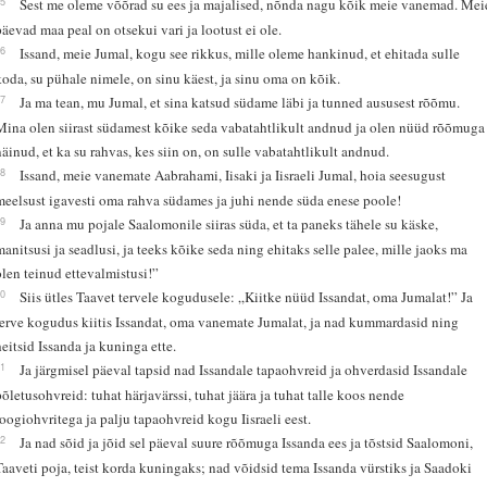
15
Sest me oleme võõrad su ees ja majalised, nõnda nagu kõik meie vanemad. Mei
päevad maa peal on otsekui vari ja lootust ei ole.
16
Issand, meie Jumal, kogu see rikkus, mille oleme hankinud, et ehitada sulle
koda, su pühale nimele, on sinu käest, ja sinu oma on kõik.
17
Ja ma tean, mu Jumal, et sina katsud südame läbi ja tunned aususest rõõmu.
Mina olen siirast südamest kõike seda vabatahtlikult andnud ja olen nüüd rõõmuga
näinud, et ka su rahvas, kes siin on, on sulle vabatahtlikult andnud.
18
Issand, meie vanemate Aabrahami, Iisaki ja Iisraeli Jumal, hoia seesugust
meelsust igavesti oma rahva südames ja juhi nende süda enese poole!
19
Ja anna mu pojale Saalomonile siiras süda, et ta paneks tähele su käske,
manitsusi ja seadlusi, ja teeks kõike seda ning ehitaks selle palee, mille jaoks ma
olen teinud ettevalmistusi!”
20
Siis ütles Taavet tervele kogudusele: „Kiitke nüüd Issandat, oma Jumalat!” Ja
terve kogudus kiitis Issandat, oma vanemate Jumalat, ja nad kummardasid ning
heitsid Issanda ja kuninga ette.
21
Ja järgmisel päeval tapsid nad Issandale tapaohvreid ja ohverdasid Issandale
põletusohvreid: tuhat härjavärssi, tuhat jäära ja tuhat talle koos nende
joogiohvritega ja palju tapaohvreid kogu Iisraeli eest.
22
Ja nad sõid ja jõid sel päeval suure rõõmuga Issanda ees ja tõstsid Saalomoni,
Taaveti poja, teist korda kuningaks; nad võidsid tema Issanda vürstiks ja Saadoki