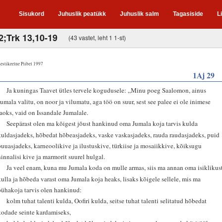
Sisukord
Juhuslik peatükk
Juhuslik salm
Tagasiside
L
2;Trk 13,10-19
(43 vastet, leht 1 1-st)
estikeelne Piibel 1997
1Aj 29
1
Ja kuningas Taavet ütles tervele kogudusele: „Minu poeg Saalomon, ainus
Jumala valitu, on noor ja vilumatu, aga töö on suur, sest see palee ei ole inimese
jaoks, vaid on Issandale Jumalale.
2
Seepärast olen ma kõigest jõust hankinud oma Jumala koja tarvis kulda
kuldasjadeks, hõbedat hõbeasjadeks, vaske vaskasjadeks, rauda raudasjadeks, puid
puuasjadeks, karneoolikive ja ilustuskive, türkiise ja mosaiikkive, kõiksugu
hinnalisi kive ja marmorit suurel hulgal.
3
Ja veel enam, kuna mu Jumala koda on mulle armas, siis ma annan oma isiklikus
kulla ja hõbeda varast oma Jumala koja heaks, lisaks kõigele sellele, mis ma
pühakoja tarvis olen hankinud:
4
kolm tuhat talenti kulda, Oofiri kulda, seitse tuhat talenti selitatud hõbedat
kodade seinte kardamiseks,
5